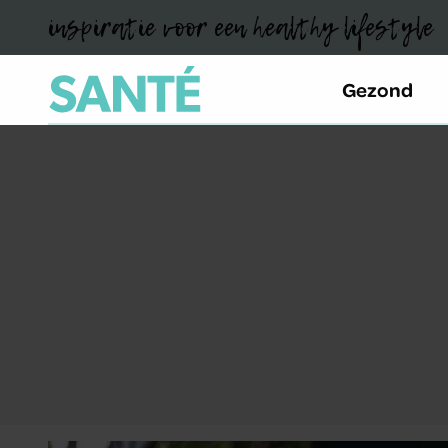
inspiratie voor een healthy lifestyle
Gezond