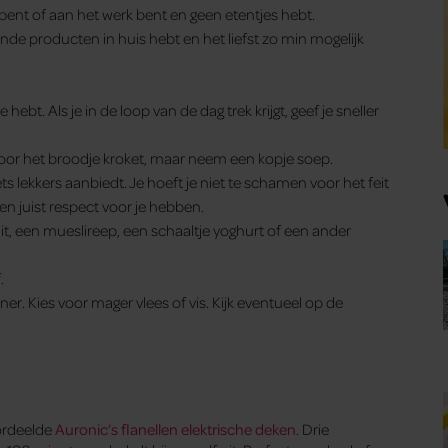
 bent of aan het werk bent en geen etentjes hebt.
onde producten in huis hebt en het liefst zo min mogelijk
ebt. Als je in de loop van de dag trek krijgt, geef je sneller
 door het broodje kroket, maar neem een kopje soep.
ts lekkers aanbiedt. Je hoeft je niet te schamen voor het feit
n juist respect voor je hebben.
it, een mueslireep, een schaaltje yoghurt of een ander
.
iner. Kies voor mager vlees of vis. Kijk eventueel op de
oordeelde
Auronic’s flanellen elektrische deken
. Drie