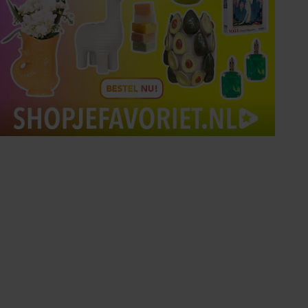
Tips om je lekker in je vel
te voelen
Met de Santé nieuwsbrief ontvang je elke
week tips om je energiek, ontspannen en in
balans te voelen.