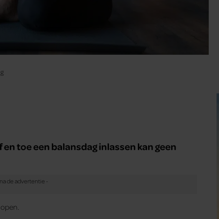
ag
f en toe een balansdag inlassen kan geen
 lopen.