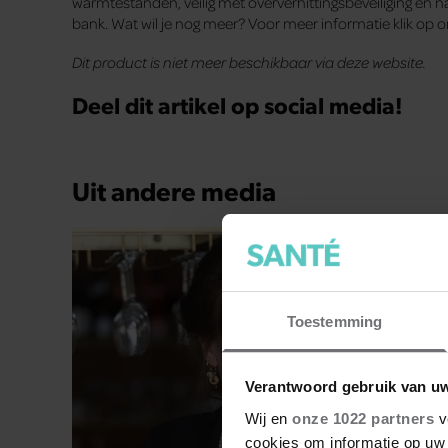
warmtestanden, veilig met oververhittingsbeveiliging en na
bank. Wat wil je nog meer? Voor meer informatie klik op
Dit product is niet meer beschikbaar via deze website.
Deel dit artikel op social media!
Uit andere media
Toestemming
Verantwoord gebruik van u
Wij en
onze 1022 partners
v
cookies om informatie op uw 