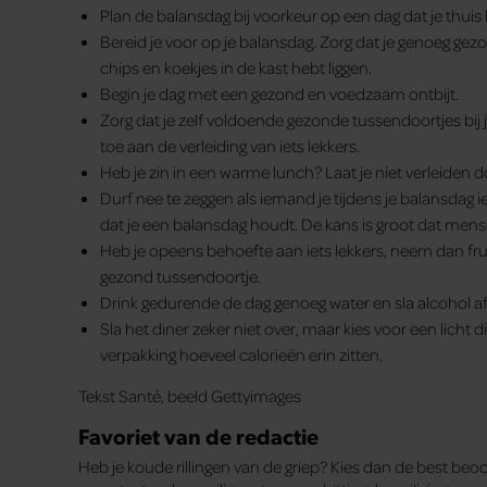
Plan de balansdag bij voorkeur op een dag dat je thuis
Bereid je voor op je balansdag. Zorg dat je genoeg gez
chips en koekjes in de kast hebt liggen.
Begin je dag met een gezond en voedzaam ontbijt.
Zorg dat je zelf voldoende gezonde tussendoortjes bij je h
toe aan de verleiding van iets lekkers.
Heb je zin in een warme lunch? Laat je niet verleiden
Durf nee te zeggen als iemand je tijdens je balansdag ie
dat je een balansdag houdt. De kans is groot dat mense
Heb je opeens behoefte aan iets lekkers, neem dan fru
gezond tussendoortje.
Drink gedurende de dag genoeg water en sla alcohol af
Sla het diner zeker niet over, maar kies voor een licht d
verpakking hoeveel calorieën erin zitten.
Tekst Santé, beeld Gettyimages
Favoriet van de redactie
Heb je koude rillingen van de griep? Kies dan de best be