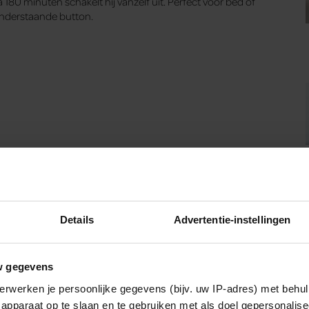
 180 minuten schakelt hij vanzelf uit. Perfect voor bed of
 onderstaande button.
Details
Advertentie-instellingen
w gegevens
erwerken je persoonlijke gegevens (bijv. uw IP-adres) met behul
apparaat op te slaan en te gebruiken met als doel gepersonalise