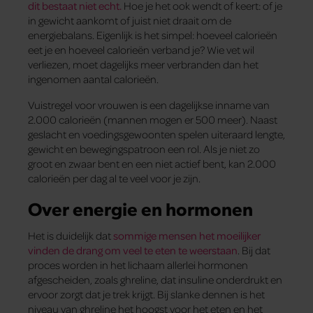
dit bestaat niet echt.
Hoe je het ook wendt of keert: of je
in gewicht aankomt of juist niet draait om de
energiebalans. Eigenlijk is het simpel: hoeveel calorieën
eet je en hoeveel calorieën verband je? Wie vet wil
verliezen, moet dagelijks meer verbranden dan het
ingenomen aantal calorieën.
Vuistregel voor vrouwen is een dagelijkse inname van
2.000 calorieën (mannen mogen er 500 meer). Naast
geslacht en voedingsgewoonten spelen uiteraard lengte,
gewicht en bewegingspatroon een rol. Als je niet zo
groot en zwaar bent en een niet actief bent, kan 2.000
calorieën per dag al te veel voor je zijn.
Over energie en hormonen
Het is duidelijk dat
sommige mensen het moeilijker
vinden de drang om veel te eten te weerstaan
. Bij dat
proces worden in het lichaam allerlei hormonen
afgescheiden, zoals ghreline, dat insuline onderdrukt en
ervoor zorgt dat je trek krijgt. Bij slanke dennen is het
niveau van ghreline het hoogst voor het eten en het