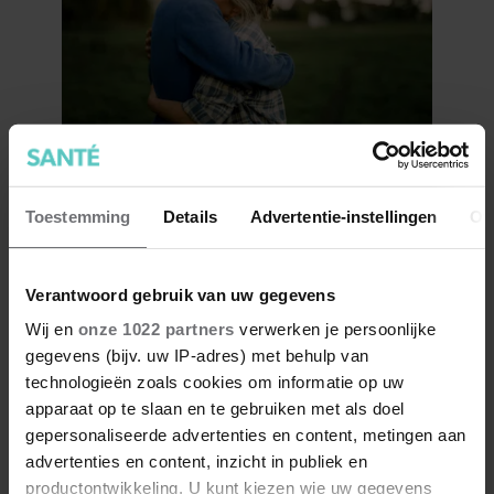
Wat als je stiekem verliefd op
een ander bent?
Toestemming
Details
Advertentie-instellingen
Ov
Verantwoord gebruik van uw gegevens
Wij en
onze 1022 partners
verwerken je persoonlijke
gegevens (bijv. uw IP-adres) met behulp van
technologieën zoals cookies om informatie op uw
apparaat op te slaan en te gebruiken met als doel
gepersonaliseerde advertenties en content, metingen aan
advertenties en content, inzicht in publiek en
productontwikkeling. U kunt kiezen wie uw gegevens