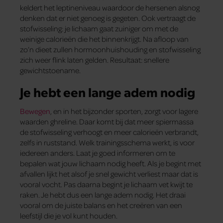
keldert het leptineniveau waardoor de hersenen alsnog
denken dat er niet genoeg is gegeten. Ook vertraagt de
stofwisseling: je lichaam gaat zuiniger om met de
weinige calorieën die het binnenkrijgt. Na afloop van
zo’n dieet zullen hormoonhuishouding en stofwisseling
zich weer flink laten gelden. Resultaat: snellere
gewichtstoename.
Je hebt een lange adem nodig
Bewegen
, en in het bijzonder sporten, zorgt voor lagere
waarden ghreline. Daar komt bij dat meer spiermassa
de stofwisseling verhoogt en meer calorieën verbrandt,
zelfs in ruststand. Welk trainingsschema werkt, is voor
iedereen anders. Laat je goed informeren om te
bepalen wat jouw lichaam nodig heeft. Als je begint met
afvallen lijkt het alsof je snel gewicht verliest maar dat is
vooral vocht. Pas daarna begint je lichaam vet kwijt te
raken. Je hebt dus een lange adem nodig. Het draai
vooral om de juiste balans en het creëren van een
leefstijl die je vol kunt houden.