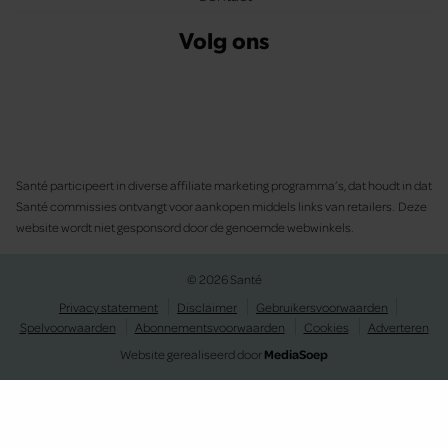
Volg ons
Santé participeert in diverse affiliate marketing programma’s, dat houdt in dat
Santé commissies ontvangt voor aankopen middels links van retailers. Deze
website wordt niet gesponsord door de genoemde webwinkels.
© 2026 Santé
Privacy statement
Disclaimer
Gebruikersvoorwaarden
Spelvoorwaarden
Abonnementsvoorwaarden
Cookies
Adverteren
Website gerealiseerd door
MediaSoep