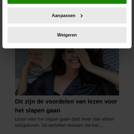
locatie, die tot een paar meter nauwkeurig kan zijn
Uw apparaat identificeren door het actief te
Aanpassen
scannen op specifieke eigenschappen (fingerprinting)
Lees meer over hoe uw persoonlijke gegevens worden
verwerkt en stel uw voorkeuren in het
detailgedeelte
in.
Weigeren
U kunt uw toestemming op elk moment wijzigen of
intrekken in de Cookieverklaring.
We gebruiken cookies om content en advertenties te
personaliseren, om functies voor social media te bieden
en om ons websiteverkeer te analyseren. Ook delen we
informatie over uw gebruik van onze site met onze
partners voor social media, adverteren en analyse. Deze
partners kunnen deze gegevens combineren met andere
informatie die u aan ze heeft verstrekt of die ze hebben
verzameld op basis van uw gebruik van hun services. U
gaat akkoord met onze cookies als u onze website blijft
gebruiken.