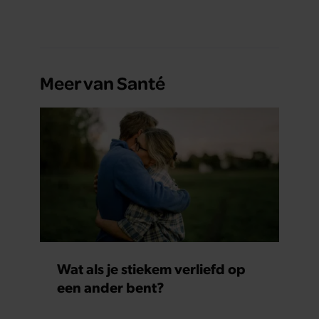
terwijl jij om de haverklap naar je sleutels loopt te
zoeken.
Meer van Santé
Wat als je stiekem verliefd op
een ander bent?