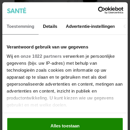
Toestemming
Details
Advertentie-instellingen
Ov
Verantwoord gebruik van uw gegevens
Wij en
onze 1022 partners
verwerken je persoonlijke
gegevens (bijv. uw IP-adres) met behulp van
technologieën zoals cookies om informatie op uw
apparaat op te slaan en te gebruiken met als doel
gepersonaliseerde advertenties en content, metingen aan
advertenties en content, inzicht in publiek en
productontwikkeling. U kunt kiezen wie uw gegevens
gebruikt en met welke doelen.
Als u het toestaat, willen we ook graag:
Alles toestaan
Informatie verzamelen over uw geografische