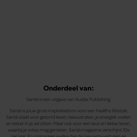
Onderdeel van:
Santé is een uitgave van Audax Publishing.
Santé is jouw grote inspiratiebron voor een healthy lifestyle.
Santé staat voor gezond leven, bewust eten, je energiek voelen
en lekker in je vel zitten. Maar ook voor een leuk en lekker leven,
waarbij je volop mag genieten. Santé magazine verschijnt 10x
per jaar. En online lees je elke dag de nieuwste verhalen en