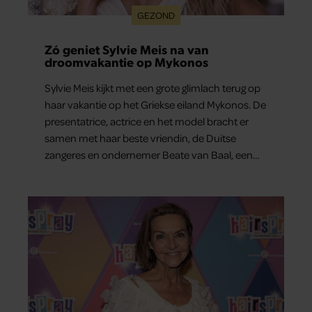
GEZOND
Zó geniet Sylvie Meis na van
droomvakantie op Mykonos
Sylvie Meis kijkt met een grote glimlach terug op
haar vakantie op het Griekse eiland Mykonos. De
presentatrice, actrice en het model bracht er
samen met haar beste vriendin, de Duitse
zangeres en ondernemer Beate van Baal, een
week door. Op sociale media deelt Sylvie Meis
prachtige foto’s van de zonovergoten
bestemming én vertelt ze hoe bijzonder de reis
voor haar is geweest.