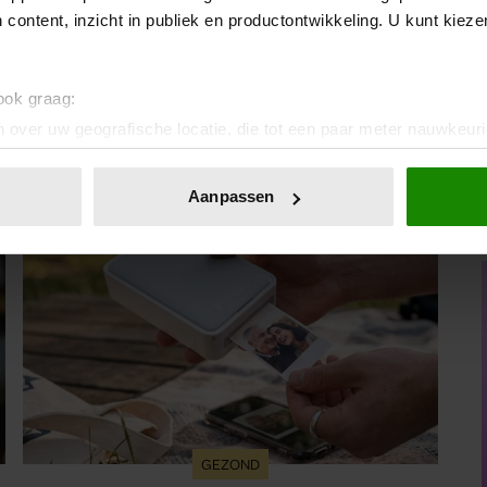
-en-afvallen.nl
 content, inzicht in publiek en productontwikkeling. U kunt kiez
 ook graag:
 over uw geografische locatie, die tot een paar meter nauwkeuri
eren door het actief te scannen op specifieke eigenschappen (fing
onlijke gegevens worden verwerkt en stel uw voorkeuren in he
Aanpassen
jzigen of intrekken in de Cookieverklaring.
ent en advertenties te personaliseren, om functies voor social
. Ook delen we informatie over uw gebruik van onze site met on
e. Deze partners kunnen deze gegevens combineren met andere i
erzameld op basis van uw gebruik van hun services. U gaat akk
GEZOND