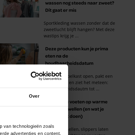
Over
p van technologieën zoals
erde advertenties en content,