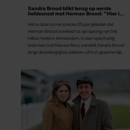
Xandra Brood blikt terug op eerste
liefdesnest met Herman Brood: “Hier is
Lola geboren”
Het is deze zomer precies 25 jaar geleden dat
Herman Brood overleed na zijn sprong van het
Hilton Hotel in Amsterdam. In een openhartig
interview met Nieuwe Revu wandelt Xandra Brood
langs de belangrijkste plekken uit hun gezamenlijke
verleden. Vooral de woning aan de Lange
Leidsedwarsstraat roept een stortvloed aan
herinneringen op. Daar begon hun leven samen
en werd dochter Lola geboren.