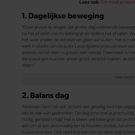
Lees ook:
‘
Dit moet je niet d
1. Dagelijkse beweging
“Door ervoor te zorgen dat je elke dag voldoende beweegt,
na het afvallen net zo belangrijk als tijdens het afvallen.
het weer sneller de vetreserves gaan aanvullen. Het is makk
werk in plaats van de auto. Loop tijdens je pauze even een r
avonds na het eten nog even een rondje. Daarnaast is het 
aanpassingen kunnen al een groot verschil maken. Je zult merke
zitten.”
2. Balans dag
“Iedereen kent het wel. Je bent een gezellig avondje uitge
iets te veel wijn gedronken. De dag erna voel je je schuldi
nodig, genieten mag! Het is alleen wel belangrijk dat je de
aan om je aan drie maaltijden te houden: ontbijt, lunch
tussendoortjes. Ook raad ik je aan om op deze dag te kiez