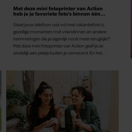
Met deze mini fotoprinter van Action
heb je je favoriete foto’s binnen één
minuut in handen
Staat jouw telefoon ook vol met vakantiefoto’s,
gezellige momenten met vriendinnen en andere
herinneringen die je eigenlijk nooit meer terugkijkt?
Met deze mini fotoprinter van Action geef je ze
eindelijk een plekje buiten je camerarol. En het
leuke: binnen één minuut heb je jouw foto al in
handen.