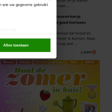
en wie uw gegevens gebruikt
g kan zijn
erprinting)
t
detailgedeelte
in. U kunt uw
Alles toestaan
 media te bieden en om ons
ze partners voor social
nformatie die u aan ze heeft
oord met onze cookies als u