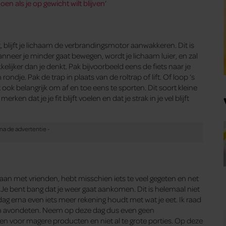
oen als je op gewicht wilt blijven
‘
 blijft je lichaam de verbrandingsmotor aanwakkeren. Dit is
 Wanneer je minder gaat bewegen, wordt je lichaam luier, en zal
elijker dan je denkt. Pak bijvoorbeeld eens de fiets naar je
ondje. Pak de trap in plaats van de roltrap of lift. Of loop ‘s
ook belangrijk om af en toe eens te sporten. Dit soort kleine
n dat je je fit blijft voelen en dat je strak in je vel blijft
gaan met vrienden, hebt misschien iets te veel gegeten en net
g. Je bent bang dat je weer gaat aankomen. Dit is helemaal niet
 dag erna even iets meer rekening houdt met wat je eet. Ik raad
 en avondeten. Neem op deze dag dus even geen
en voor magere producten en niet al te grote porties. Op deze