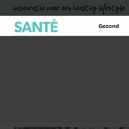
inspiratie voor een healthy lifestyle
Gezond