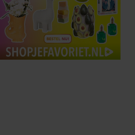
Tips om je lekker in je vel
te voelen
Met de Santé nieuwsbrief ontvang je elke
week tips om je energiek, ontspannen en in
balans te voelen.