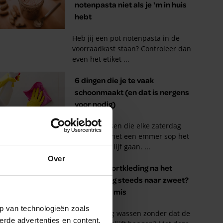
Over
p van technologieën zoals
erde advertenties en content,