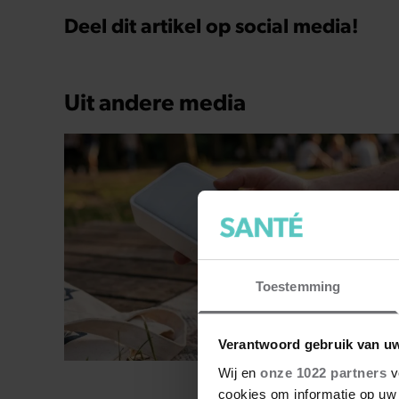
Deel dit artikel op social media!
Uit andere media
Toestemming
Verantwoord gebruik van u
GEZOND
Wij en
onze 1022 partners
v
cookies om informatie op uw 