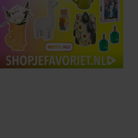
Tips om je lekker in je vel
te voelen
Met de Santé nieuwsbrief ontvang je elke
week tips om je energiek, ontspannen en in
balans te voelen.