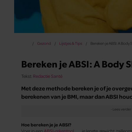
Gezond
Lijstjes & Tips
Bereken je ABSI: A Body 
Bereken je ABSI: A Body 
Tekst:
Redactie Santé
Met deze methode bereken je of je overgew
berekenen van je BMI, maar dan ABSI houd
Hoe bereken je je ABSI?
Voer in een
ABSI-rekentool
je lengte, gewicht, tailleom