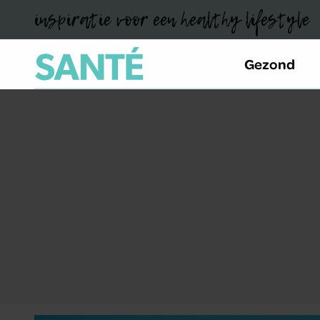
inspiratie voor een healthy lifestyle
Gezond