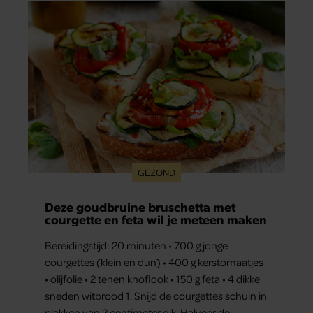
GEZOND
Deze goudbruine bruschetta met
courgette en feta wil je meteen maken
Bereidingstijd: 20 minuten • 700 g jonge
courgettes (klein en dun) • 400 g kerstomaatjes
• olijfolie • 2 tenen knoflook • 150 g feta • 4 dikke
sneden witbrood 1. Snijd de courgettes schuin in
plakken van 2 centimeter dik. Halveer de