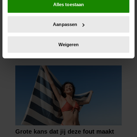
Alles toestaan
Informatie verzamelen over uw geografische
locatie, die tot een paar meter nauwkeurig kan zijn
Uw apparaat identificeren door het actief te
Aanpassen
scannen op specifieke eigenschappen (fingerprinting)
Lees meer over hoe uw persoonlijke gegevens worden
verwerkt en stel uw voorkeuren in het
detailgedeelte
in.
Weigeren
U kunt uw toestemming op elk moment wijzigen of
intrekken in de Cookieverklaring.
We gebruiken cookies om content en advertenties te
personaliseren, om functies voor social media te bieden
en om ons websiteverkeer te analyseren. Ook delen we
informatie over uw gebruik van onze site met onze
partners voor social media, adverteren en analyse. Deze
partners kunnen deze gegevens combineren met andere
informatie die u aan ze heeft verstrekt of die ze hebben
verzameld op basis van uw gebruik van hun services. U
gaat akkoord met onze cookies als u onze website blijft