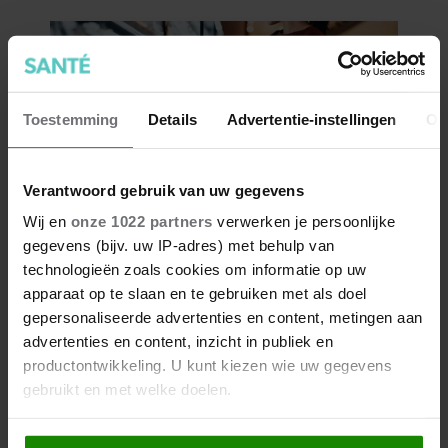
Toestemming
Details
Advertentie-instellingen
Ov
Verantwoord gebruik van uw gegevens
Wij en
onze 1022 partners
verwerken je persoonlijke
gegevens (bijv. uw IP-adres) met behulp van
technologieën zoals cookies om informatie op uw
apparaat op te slaan en te gebruiken met als doel
gepersonaliseerde advertenties en content, metingen aan
advertenties en content, inzicht in publiek en
productontwikkeling. U kunt kiezen wie uw gegevens
gebruikt en met welke doelen.
Als u het toestaat, willen we ook graag: