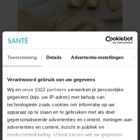
Toestemming
Details
Advertentie-instellingen
Ov
Is meloen gezond?
Verantwoord gebruik van uw gegevens
Wij en
onze 1022 partners
verwerken je persoonlijke
gegevens (bijv. uw IP-adres) met behulp van
technologieën zoals cookies om informatie op uw
apparaat op te slaan en te gebruiken met als doel
gepersonaliseerde advertenties en content, metingen aan
advertenties en content, inzicht in publiek en
productontwikkeling. U kunt kiezen wie uw gegevens