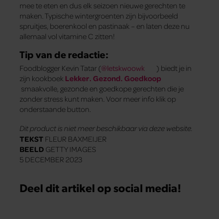
mee te eten en dus elk seizoen nieuwe gerechten te
maken. Typische wintergroenten zijn bijvoorbeeld
spruitjes, boerenkool en pastinaak – en laten deze nu
allemaal vol vitamine C zitten!
Tip van de redactie:
Foodblogger Kevin Tatar (
@letskwoowk
) biedt je in
zijn kookboek
Lekker. Gezond. Goedkoop
smaakvolle, gezonde en goedkope gerechten die je
zonder stress kunt maken. Voor meer info klik op
onderstaande button.
Dit product is niet meer beschikbaar via deze website.
TEKST
FLEUR BAXMEIJER
BEELD
GETTY IMAGES
5 DECEMBER 2023
Deel dit artikel op social media!