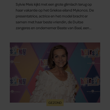
Sylvie Meis kijkt met een grote glimlach terug op
haar vakantie op het Griekse eiland Mykonos. De
presentatrice, actrice en het model bracht er
samen met haar beste vriendin, de Duitse
zangeres en ondernemer Beate van Baal, een
week door. Op sociale media deelt Sylvie Meis
prachtige foto’s van de zonovergoten
bestemming én vertelt ze hoe bijzonder de reis
voor haar is geweest.
GEZOND