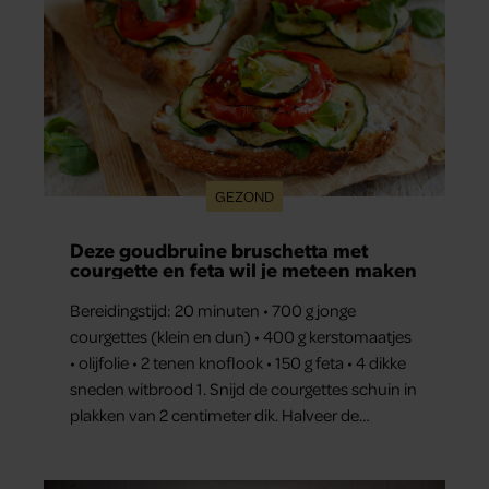
GEZOND
Deze goudbruine bruschetta met
courgette en feta wil je meteen maken
Bereidingstijd: 20 minuten • 700 g jonge
courgettes (klein en dun) • 400 g kerstomaatjes
• olijfolie • 2 tenen knoflook • 150 g feta • 4 dikke
sneden witbrood 1. Snijd de courgettes schuin in
plakken van 2 centimeter dik. Halveer de
tomaatjes. Pel en hak de knoflook. 2. Verhit een
scheut olie in…