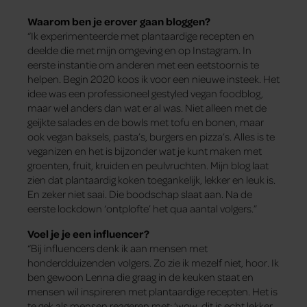
Waarom ben je erover gaan bloggen?
“Ik experimenteerde met plantaardige recepten en
deelde die met mijn omgeving en op Instagram. In
eerste instantie om anderen met een eetstoornis te
helpen. Begin 2020 koos ik voor een nieuwe insteek. Het
idee was een professioneel gestyled vegan foodblog,
maar wel anders dan wat er al was. Niet alleen met de
geijkte salades en de bowls met tofu en bonen, maar
ook vegan baksels, pasta’s, burgers en pizza’s. Alles is te
veganizen en het is bijzonder wat je kunt maken met
groenten, fruit, kruiden en peulvruchten. Mijn blog laat
zien dat plantaardig koken toegankelijk, lekker en leuk is.
En zeker niet saai. Die boodschap slaat aan. Na de
eerste lockdown ‘ontplofte’ het qua aantal volgers.”
Voel je je een influencer?
“Bij influencers denk ik aan mensen met
honderdduizenden volgers. Zo zie ik mezelf niet, hoor. Ik
ben gewoon Lenna die graag in de keuken staat en
mensen wil inspireren met plantaardige recepten. Het is
te gek als mensen reageren met: ‘wow, dit is echt lekker