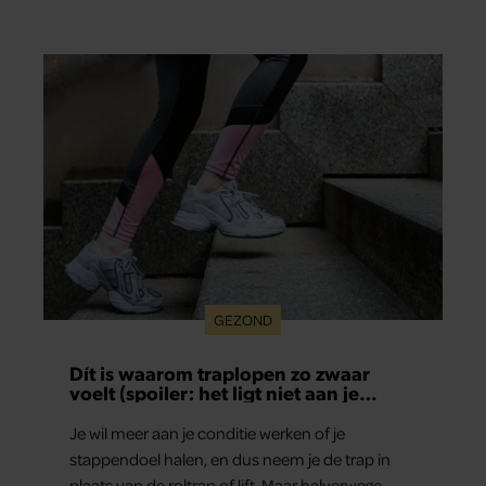
vaak mee in de bediening.
GEZOND
Dít is waarom traplopen zo zwaar
voelt (spoiler: het ligt niet aan je
conditie)
Je wil meer aan je conditie werken of je
stappendoel halen, en dus neem je de trap in
plaats van de roltrap of lift. Maar halverwege