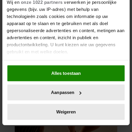
Wij en
onze 1022 partners
verwerken je persoonlijke
gegevens (bijv. uw IP-adres) met behulp van
technologieën zoals cookies om informatie op uw
apparaat op te slaan en te gebruiken met als doel
gepersonaliseerde advertenties en content, metingen aan
advertenties en content, inzicht in publiek en
productontwikkeling. U kunt kiezen wie uw gegevens
gebruikt en met welke doelen.
Wat kun je beter op je brood
Als u het toestaat, willen we ook graag:
smeren: roomboter of
Alles toestaan
Informatie verzamelen over uw geografische
margarine?
locatie, die tot een paar meter nauwkeurig kan zijn
Uw apparaat identificeren door het actief te
Aanpassen
scannen op specifieke eigenschappen (fingerprinting)
Lees meer over hoe uw persoonlijke gegevens worden
verwerkt en stel uw voorkeuren in het
detailgedeelte
in.
Weigeren
U kunt uw toestemming op elk moment wijzigen of
intrekken in de Cookieverklaring.