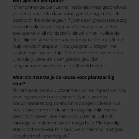
Wat was het keerpunt?
“Vriendinnen zeiden: Lenna, het is niet meer gezond wat
je doet. Ik had inderdaad totaal geen energie meer. Ik
besloot in therapie te gaan. Tijdens een groepssessie zag
ik meiden die er veel erger aan toe waren dan ik. Een
eye-opener. Hell no, dacht ik, dit wil ik niet. Ik wilde de
fitte, blije en sterke Lenna weer terug. Ik ben mezelf met
hulp van de therapeut in stapjes gaan uitdagen, net
zoals in mijn topsporttijd. Steeds een beetje meer eten.
Uiteindelijk bereikte ik een gezond gewicht.
Langzaamaan werd ook mijn zelfbeeld beter.”
Waarom maakte je de keuze voor plantaardig
eten?
“Ik verdiepte me in duurzaamheid en de impact van ons
voedingssysteem op de wereld. Wat ik las en in
documentaires zag, opende me de ogen. Vlees en vis
heb ik van de ene op de andere dag van mijn menu
geschrapt, eieren later. Melkproducten at ik al niet,
vanwege mijn darmen en onrustige huid. Plantaardig
eten bracht me veel. Mijn huid werd helemaal rustig en
ik voelde me fit en energiek.”