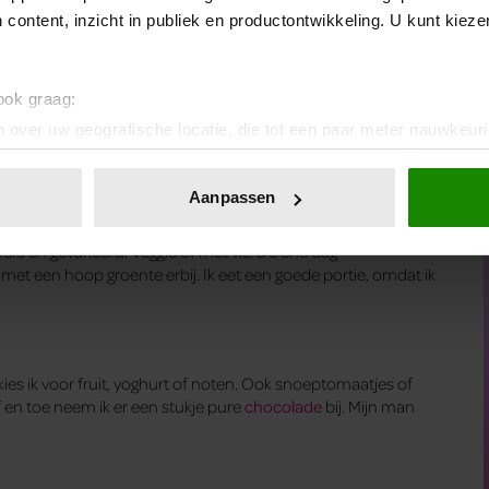
magere melk.”
 content, inzicht in publiek en productontwikkeling. U kunt kiez
d warm water drinkt’
 ook graag:
 over uw geografische locatie, die tot een paar meter nauwkeuri
 of hummus, wat sla, komkommer en tomaten erbij. Of
eren door het actief te scannen op specifieke eigenschappen (fing
onlijke gegevens worden verwerkt en stel uw voorkeuren in he
Aanpassen
jzigen of intrekken in de Cookieverklaring.
ers en gevarieerd. Veggie of met vis. De ene dag
ent en advertenties te personaliseren, om functies voor social
jd met een hoop groente erbij. Ik eet een goede portie, omdat ik
. Ook delen we informatie over uw gebruik van onze site met on
e. Deze partners kunnen deze gegevens combineren met andere i
erzameld op basis van uw gebruik van hun services. U gaat akk
, kies ik voor fruit, yoghurt of noten. Ook snoeptomaatjes of
Af en toe neem ik er een stukje pure
chocolade
bij. Mijn man