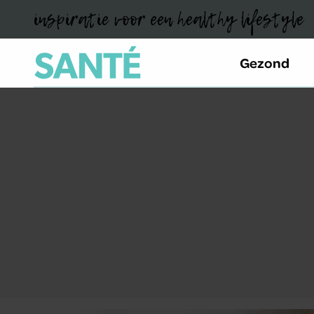
inspiratie voor een healthy lifestyle
Gezond