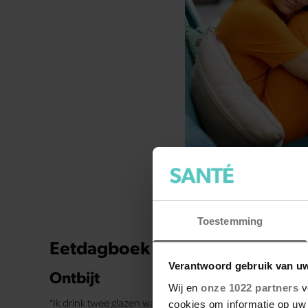
Toestemming
Eetdagboek Evi Hanssen
Verantwoord gebruik van u
Ontbijt
Wij en
onze 1022 partners
v
“Ik drink twee glazen water als ik wakker word. Als ontbij
cookies om informatie op uw 