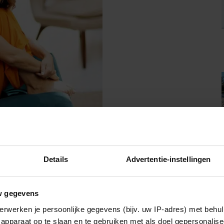
Details
Advertentie-instellingen
w gegevens
erwerken je persoonlijke gegevens (bijv. uw IP-adres) met behul
t neem ik een kommetje met twee of drie eetlepels Skyr met
apparaat op te slaan en te gebruiken met als doel gepersonalise