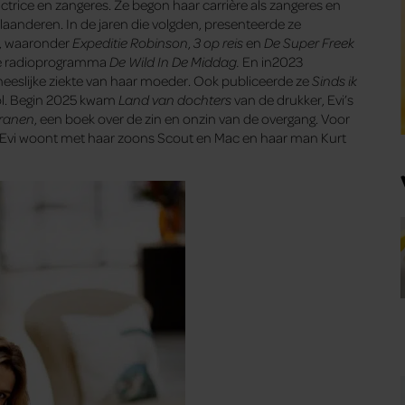
trice en zangeres. Ze begon haar carrière als zangeres en
laanderen. In de jaren die volgden, presenteerde ze
, waaronder
Expeditie Robinson
,
3 op reis
en
De Super Freek
dse radioprogramma
De Wild In De Middag.
En in2023
eneeslijke ziekte van haar moeder. Ook publiceerde ze
Sinds ik
ol. Begin 2025 kwam
Land van dochters
van de drukker, Evi’s
tranen
, een boek over de zin en onzin van de overgang. Voor
. Evi woont met haar zoons Scout en Mac en haar man Kurt