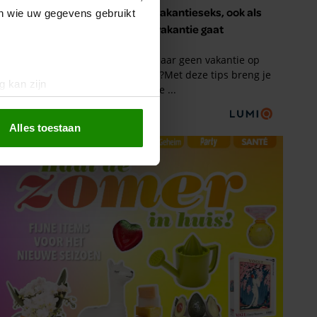
en wie uw gegevens gebruikt
g kan zijn
erprinting)
t
detailgedeelte
in. U kunt uw
Alles toestaan
 media te bieden en om ons
ze partners voor social
nformatie die u aan ze heeft
oord met onze cookies als u