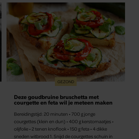
GEZOND
Deze goudbruine bruschetta met
courgette en feta wil je meteen maken
Bereidingstijd: 20 minuten • 700 g jonge
courgettes (klein en dun) • 400 g kerstomaatjes •
olijfolie • 2 tenen knoflook • 150 g feta • 4 dikke
sneden witbrood 1. Snijd de courgettes schuin in