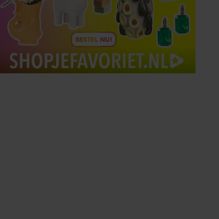
Tips om je lekker in je vel
te voelen
Met de Santé nieuwsbrief ontvang je elke
week tips om je energiek, ontspannen en in
balans te voelen.