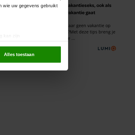
en wie uw gegevens gebruikt
g kan zijn
erprinting)
t
detailgedeelte
in. U kunt uw
Alles toestaan
 media te bieden en om ons
ze partners voor social
nformatie die u aan ze heeft
oord met onze cookies als u