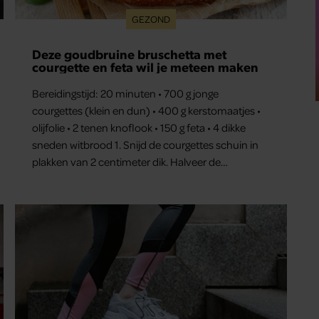
GEZOND
Dít is waarom traplopen zo zwaar voelt
(spoiler: het ligt niet aan je conditie)
Je wil meer aan je conditie werken of je
stappendoel halen, en dus neem je de trap in
plaats van de roltrap of lift. Maar halverwege begin
je al met hijgen. Dit terwijl je van een half uur
wandelen geen last hebt. Hoe kan dat?