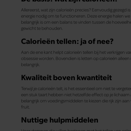
Allereerst, wat zijn calorieën precies? Eenvoudig gezegd 
energie nodig om te functioneren. Deze energie halen we
belangrijk is om een balans te vinden tussen de hoevee
gewicht te behouden.
Calorieën tellen: ja of nee?
Aan de ene kant helpt calorieën tellen bij het verkrijgen 
obsessie worden. Bovendien is letten op calorieën alleen 
belangrijk.
Kwaliteit boven kwantiteit
Terwijl je calorieën telt, is het essentieel om niet te verget
een stuk taart hebben niet hetzelfde effect op je lichaam 
belangrijk om voedingsmiddelen te kiezen die rijk zijn aan
fruit.
Nuttige hulpmiddelen
Voor degenen die willen beginnen met het tellen van calo