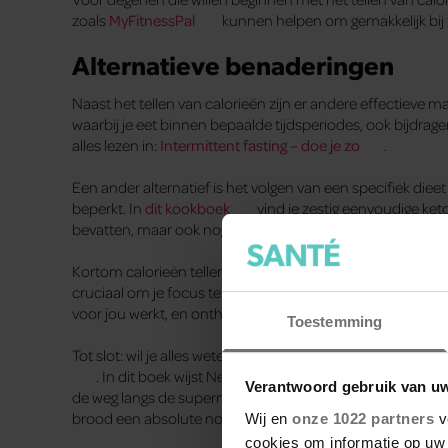
zoals
MyFitnessPal
kunnen helpen om gemakkelijk bij 
Alternatieve benaderingen
Naast het tellen van calorieën zijn er andere effectieve m
waarbij je eet binnen bepaalde tijdsperiodes, ook bijdrag
alles lezen in:
Intermittent fasting – doe je zo
.
Een ander alternatief is het volgen van een specifiek die
beperkt. In
dit kookboek
vind je zestig eenvoudige ket
bevatten, maar ook nog eens superlekker zijn.
Kortom calorieën tellen kan een hulpmiddel zijn bij het af
cruciaal om je focus te leggen op een gebalanceerd dieet 
voor jou werkt, en onthoud: gezondheid gaat boven getall
Toestemming
Tot slot: wil je alles weten over gezonde voeding? Lees d
. In dit boek wijst Nederlands populairste voedingsdes
Verantwoord gebruik van u
de weg langs de supermarktschappen. Want waar moet ik op l
brood een absolute no-go, of valt dit wel mee? Voor meer
Wij en
onze 1022 partners
v
cookies om informatie op uw 