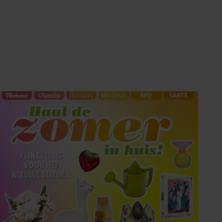
Tips om je lekker in je vel
te voelen
Met de Santé nieuwsbrief ontvang je elke
week tips om je energiek, ontspannen en in
balans te voelen.