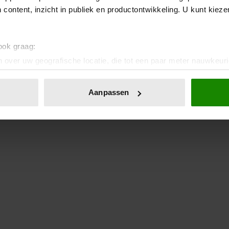
 content, inzicht in publiek en productontwikkeling. U kunt kiez
ezondheidsvoordelen van broccoli
 ook graag:
 over uw geografische locatie, die tot een paar meter nauwkeuri
eren door het actief te scannen op specifieke eigenschappen (fing
onlijke gegevens worden verwerkt en stel uw voorkeuren in he
Aanpassen
jzigen of intrekken in de Cookieverklaring.
ent en advertenties te personaliseren, om functies voor social
. Ook delen we informatie over uw gebruik van onze site met on
e. Deze partners kunnen deze gegevens combineren met andere i
erzameld op basis van uw gebruik van hun services. U gaat akk