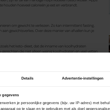
te houden hoeveel calorieën je eet en verbrandt.
anieren om gewicht te verliezen. Zo kan intermittent fasting,
en aan gewichtsverlies. Over deze manier van afvallen kun je
et zoals het keto-dieet, dat de inname van koolhydraten
o-gerechten die niet alleen weinig koolhydraten en veel vetten
vallen, mits het op een gezonde manier gebeurt. Het is
en een gezonde levensstijl. Zoek altijd naar een manier die
en.
Details
Advertentie-instellingen
an eens het boek
Voedingsweetjes, jouw gids in de supermarkt
kundige je op snelle, hapklare, informatieve én vrolijke manier
w gegevens
etten bij het lezen van een etiket? Hoe light is ‘light’? En is
 informatie, klik op onderstaande button.
erwerken je persoonlijke gegevens (bijv. uw IP-adres) met behul
apparaat op te slaan en te gebruiken met als doel gepersonalise