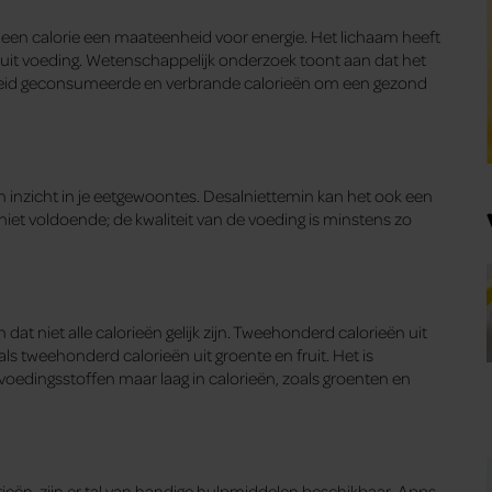
is een calorie een maateenheid voor energie. Het lichaam heeft
 uit voeding. Wetenschappelijk onderzoek toont aan dat het
lheid geconsumeerde en verbrande calorieën om een gezond
van inzicht in je eetgewoontes. Desalniettemin kan het ook een
niet voldoende; de kwaliteit van de voeding is minstens zo
en dat niet alle calorieën gelijk zijn. Tweehonderd calorieën uit
als tweehonderd calorieën uit groente en fruit. Het is
 voedingsstoffen maar laag in calorieën, zoals groenten en
rieën, zijn er tal van handige hulpmiddelen beschikbaar. Apps