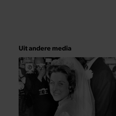
GEZOND
Dit was Elizabeth Alice Wise, de royal
die terechtstond voor de dood van haar
baby
Elizabeth Alice Wise, de achter-achterkleindochter
van koningin Victoria is afgelopen week op 89-
jarige leeftijd overleden. Achter de verre nicht van
koningin Elizabeth II gaat een heftig verhaal schuil.
Zo zag haar leven eruit.