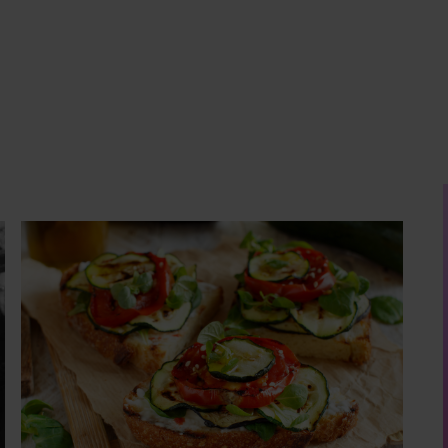
GEZOND
Deze goudbruine bruschetta met
courgette en feta wil je meteen maken
Bereidingstijd: 20 minuten • 700 g jonge
courgettes (klein en dun) • 400 g kerstomaatjes •
olijfolie • 2 tenen knoflook • 150 g feta • 4 dikke
sneden witbrood 1. Snijd de courgettes schuin in
plakken van 2 centimeter dik. Halveer de
tomaatjes. Pel en hak de knoflook. 2. Verhit een
scheut olie in…