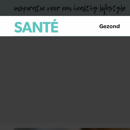
inspiratie voor een healthy lifestyle
Gezond