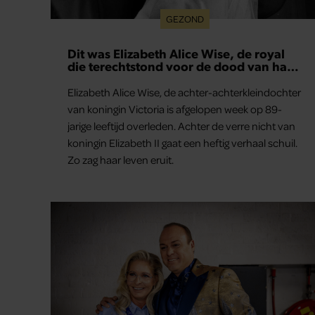
GEZOND
De bijzondere liefdesgeschiedenis van
Frans en Mariska Bauer: ook in bed
elkaars eerste
Frans Bauer en Mariska Bauer leerden elkaar
kennen in 1992, toen Frans kwam optreden in het
café-restaurant van de ouders van Mariska in het
Zuid-Hollandse dorp Ter Aar. Als dochter die
opgroeide in een horecagezin hielp Mariska vaak
mee in de bediening.