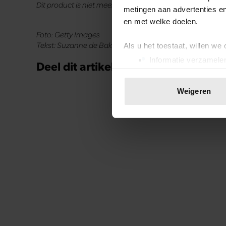
Dit product is niet meer beschikbaar via deze website.
metingen aan advertenties en
Lees ook:
7 indrukwekkende g
en met welke doelen.
Foto: Getty Images
Tekst: Suzanne de Bakker
Als u het toestaat, willen we
Informatie verzamelen
Deel dit artikel op social media!
Uw apparaat identific
Lees meer over hoe uw perso
Weigeren
toestemming op elk moment wi
Uit andere media
We gebruiken cookies om cont
websiteverkeer te analyseren
media, adverteren en analys
verstrekt of die ze hebben v
onze website blijft gebruiken.