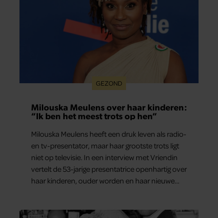
GEZOND
Milouska Meulens over haar kinderen:
“Ik ben het meest trots op hen”
Milouska Meulens heeft een druk leven als radio-
en tv-presentator, maar haar grootste trots ligt
niet op televisie. In een interview met Vriendin
vertelt de 53-jarige presentatrice openhartig over
haar kinderen, ouder worden en haar nieuwe
kinderboek Chill. Ook blikt ze terug op haar jeugd
en deelt ze welke levenslessen haar vandaag de
dag het meest bezighouden.