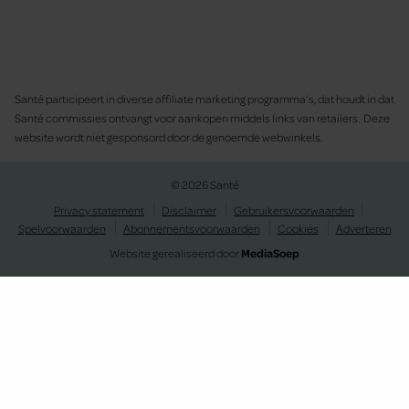
Santé participeert in diverse affiliate marketing programma’s, dat houdt in dat
Santé commissies ontvangt voor aankopen middels links van retailers. Deze
website wordt niet gesponsord door de genoemde webwinkels.
© 2026 Santé
Privacy statement
Disclaimer
Gebruikersvoorwaarden
Spelvoorwaarden
Abonnementsvoorwaarden
Cookies
Adverteren
Website gerealiseerd door
MediaSoep