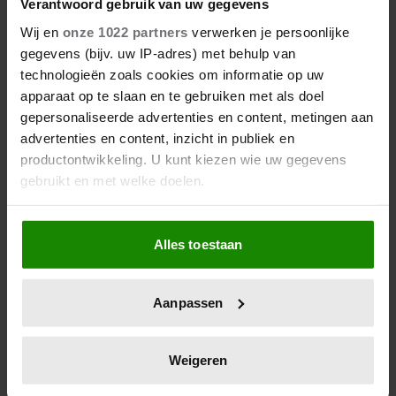
Verantwoord gebruik van uw gegevens
Wij en
onze 1022 partners
verwerken je persoonlijke
gegevens (bijv. uw IP-adres) met behulp van
Hoe ongezond zijn ijsjes?
technologieën zoals cookies om informatie op uw
apparaat op te slaan en te gebruiken met als doel
gepersonaliseerde advertenties en content, metingen aan
advertenties en content, inzicht in publiek en
productontwikkeling. U kunt kiezen wie uw gegevens
gebruikt en met welke doelen.
Als u het toestaat, willen we ook graag:
Alles toestaan
Informatie verzamelen over uw geografische
locatie, die tot een paar meter nauwkeurig kan zijn
Uw apparaat identificeren door het actief te
Aanpassen
scannen op specifieke eigenschappen (fingerprinting)
Wat als je stiekem verliefd op
Lees meer over hoe uw persoonlijke gegevens worden
een ander bent?
verwerkt en stel uw voorkeuren in het
detailgedeelte
in.
Weigeren
U kunt uw toestemming op elk moment wijzigen of