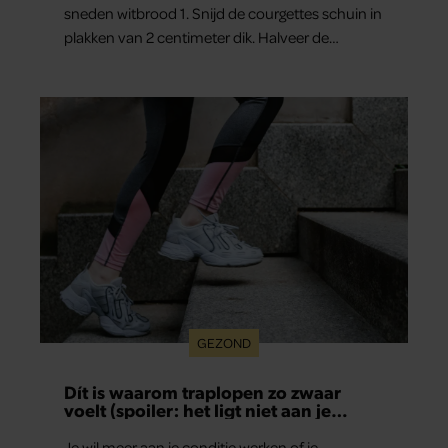
sneden witbrood 1. Snijd de courgettes schuin in
plakken van 2 centimeter dik. Halveer de
tomaatjes. Pel en hak de knoflook. 2. Verhit een
scheut olie in…
GEZOND
Dít is waarom traplopen zo zwaar
voelt (spoiler: het ligt niet aan je
conditie)
Je wil meer aan je conditie werken of je