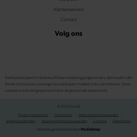
Klantenservice
Contact
Volg ons
Santé participeert in diverse affiliate marketing programma’s, dat houdt in dat
Santé commissies ontvangt voor aankopen middels links van retailers. Deze
website wordt niet gesponsord door de genoemde webwinkels.
© 2026 Santé
Privacy statement
Disclaimer
Gebruikersvoorwaarden
Spelvoorwaarden
Abonnementsvoorwaarden
Cookies
Adverteren
Website gerealiseerd door
MediaSoep