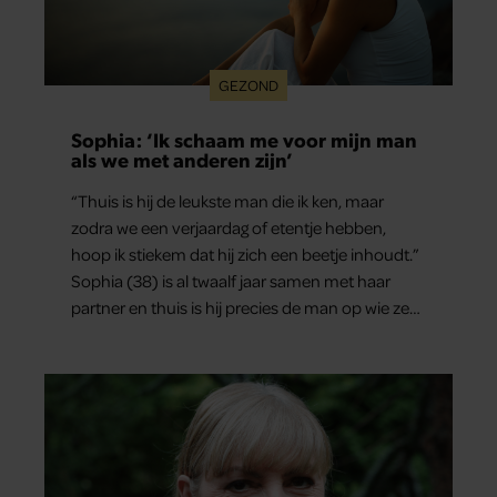
GEZOND
Sophia: ‘Ik schaam me voor mijn man
als we met anderen zijn’
“Thuis is hij de leukste man die ik ken, maar
zodra we een verjaardag of etentje hebben,
hoop ik stiekem dat hij zich een beetje inhoudt.”
Sophia (38) is al twaalf jaar samen met haar
partner en thuis is hij precies de man op wie ze
verliefd werd: lief, zorgzaam en grappig. Toch
merkt ze dat ze zich steeds vaker schaamt zodra
ze samen onder de mensen zijn.