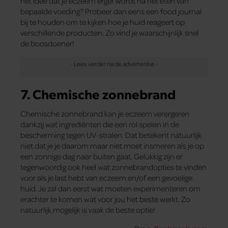
het idee dat je eczeem erger wordt na het eten van
bepaalde voeding? Probeer dan eens een food journal
bij te houden om te kijken hoe je huid reageert op
verschillende producten. Zo vind je waarschijnlijk snel
de boosdoener!
7. Chemische zonnebrand
Chemische zonnebrand kan je eczeem verergeren
dankzij wat ingrediënten die een rol spelen in de
bescherming tegen UV-stralen. Dat betekent natuurlijk
niet dat je je daarom maar niet moet insmeren als je op
een zonnige dag naar buiten gaat. Gelukkig zijn er
tegenwoordig ook heel wat zonnebrandopties te vinden
voor als je last hebt van eczeem en/of een gevoelige
huid. Je zal dan eerst wat moeten experimenteren om
erachter te komen wat voor jou het beste werkt. Zo
natuurlijk mogelijk is vaak de beste optie!