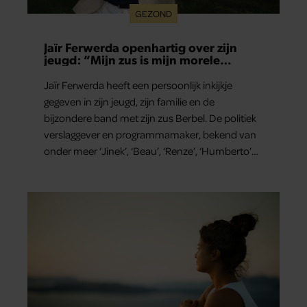
GEZOND
Jaïr Ferwerda openhartig over zijn
jeugd: “Mijn zus is mijn morele
kompas”
Jaïr Ferwerda heeft een persoonlijk inkijkje
gegeven in zijn jeugd, zijn familie en de
bijzondere band met zijn zus Berbel. De politiek
verslaggever en programmamaker, bekend van
onder meer ‘Jinek’, ‘Beau’, ‘Renze’, ‘Humberto’
en ‘RTL Tonight’, vertelt dat juist zijn opvoeding
de basis vormde voor zijn carrière. Nog altijd kan
hij voor advies bij zijn zus terecht.