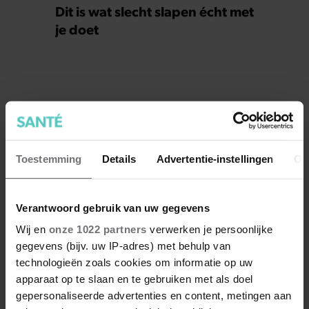
Dit is wat slecht slapen écht met
je doet
Toestemming
Details
Advertentie-instellingen
Ov
Verantwoord gebruik van uw gegevens
Wij en
onze 1022 partners
verwerken je persoonlijke
gegevens (bijv. uw IP-adres) met behulp van
technologieën zoals cookies om informatie op uw
apparaat op te slaan en te gebruiken met als doel
gepersonaliseerde advertenties en content, metingen aan