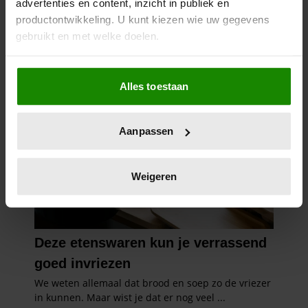
advertenties en content, inzicht in publiek en
productontwikkeling. U kunt kiezen wie uw gegevens
gebruikt en met welke doelen.
Als u het toestaat, willen we ook graag:
Alles toestaan
Informatie verzamelen over uw geografische
locatie, die tot een paar meter nauwkeurig kan zijn
Uw apparaat identificeren door het actief te
Aanpassen
scannen op specifieke eigenschappen (fingerprinting)
Lees meer over hoe uw persoonlijke gegevens worden
verwerkt en stel uw voorkeuren in het
detailgedeelte
in.
Weigeren
U kunt uw toestemming op elk moment wijzigen of
intrekken in de Cookieverklaring.
We gebruiken cookies om content en advertenties te
personaliseren, om functies voor social media te bieden
en om ons websiteverkeer te analyseren. Ook delen we
informatie over uw gebruik van onze site met onze
partners voor social media, adverteren en analyse. Deze