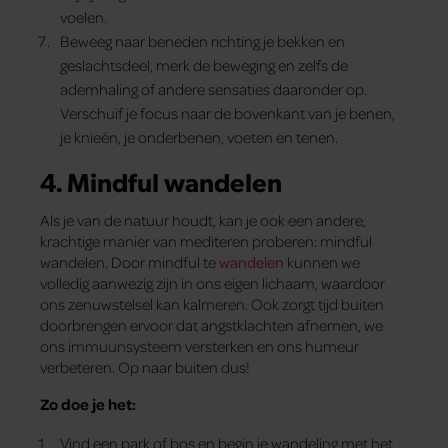
voelen.
Beweeg naar beneden richting je bekken en
geslachtsdeel, merk de beweging en zelfs de
ademhaling of andere sensaties daaronder op.
Verschuif je focus naar de bovenkant van je benen,
je knieën, je onderbenen, voeten en tenen.
4. Mindful wandelen
Als je van de natuur houdt, kan je ook een andere,
krachtige manier van mediteren proberen: mindful
wandelen. Door mindful te
wandelen
kunnen we
volledig aanwezig zijn in ons eigen lichaam, waardoor
ons zenuwstelsel kan kalmeren. Ook zorgt tijd buiten
doorbrengen ervoor dat angstklachten afnemen, we
ons immuunsysteem versterken en ons humeur
verbeteren. Op naar buiten dus!
Zo doe je het:
Vind een park of bos en begin je wandeling met het