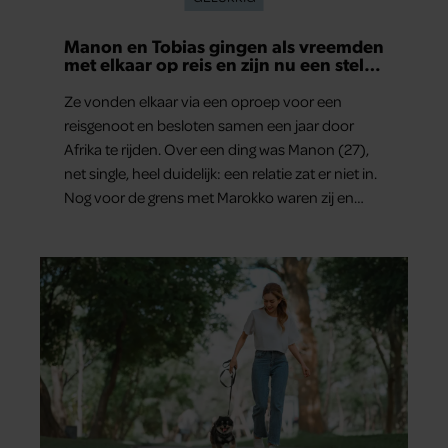
Manon en Tobias gingen als vreemden
met elkaar op reis en zijn nu een stel:
‘Ik zei nog: dit wordt niets!’
Ze vonden elkaar via een oproep voor een
reisgenoot en besloten samen een jaar door
Afrika te rijden. Over een ding was Manon (27),
net single, heel duidelijk: een relatie zat er niet in.
Nog voor de grens met Marokko waren zij en
Tobias (33) een stel. O en van dat jaartje reizen
maakten ze meteen maar even drie jaar. “Ik had
zo stellig gezegd: dit wordt niets!”