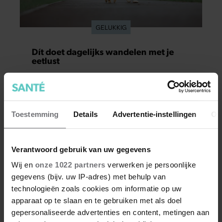
GELUKKIG
Dít doet dagelijks wandelen met je
eetlust
De een komt na een wandeling thuis en duikt
meteen de voorraadkast in, en de ander merkt
juist dat de trek in een tussendoortje na zo’n
zelfde wandeling verdwenen is. Dat wandelen je
Toestemming
Details
Advertentie-instellingen
Ov
honger simpelweg aanwakkert, blijkt uit
onderzoek een stuk te kort door de bocht. Er
Verantwoord gebruik van uw gegevens
gebeurt iets veel interessanters.
Wij en
onze 1022 partners
verwerken je persoonlijke
gegevens (bijv. uw IP-adres) met behulp van
technologieën zoals cookies om informatie op uw
apparaat op te slaan en te gebruiken met als doel
Meer van Santé
gepersonaliseerde advertenties en content, metingen aan