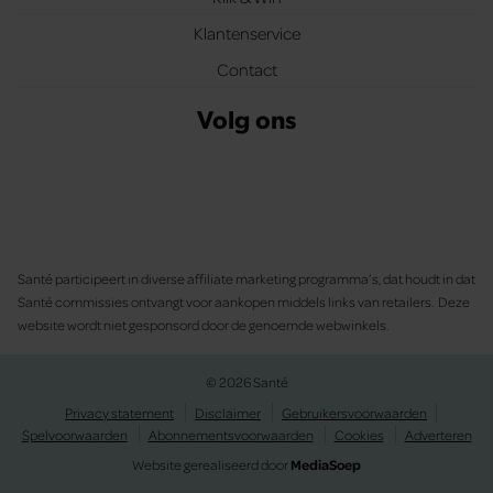
Klantenservice
Contact
Volg ons
Santé participeert in diverse affiliate marketing programma’s, dat houdt in dat
Santé commissies ontvangt voor aankopen middels links van retailers. Deze
website wordt niet gesponsord door de genoemde webwinkels.
© 2026 Santé
Privacy statement
Disclaimer
Gebruikersvoorwaarden
Spelvoorwaarden
Abonnementsvoorwaarden
Cookies
Adverteren
Website gerealiseerd door
MediaSoep