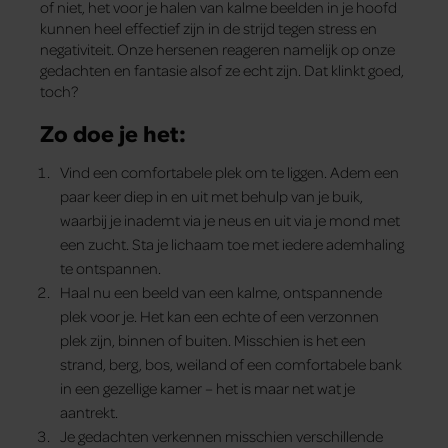
of niet, het voor je halen van kalme beelden in je hoofd
kunnen heel effectief zijn in de strijd tegen stress en
negativiteit. Onze hersenen reageren namelijk op onze
gedachten en fantasie alsof ze echt zijn. Dat klinkt goed,
toch?
Zo doe je het:
Vind een comfortabele plek om te liggen. Adem een
paar keer diep in en uit met behulp van je buik,
waarbij je inademt via je neus en uit via je mond met
een zucht. Sta je lichaam toe met iedere ademhaling
te ontspannen.
Haal nu een beeld van een kalme, ontspannende
plek voor je. Het kan een echte of een verzonnen
plek zijn, binnen of buiten. Misschien is het een
strand, berg, bos, weiland of een comfortabele bank
in een gezellige kamer – het is maar net wat je
aantrekt.
Je gedachten verkennen misschien verschillende