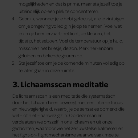
mogelijkheden en dat is prima, maar sta jezelf toe je
uiteindelijk op een plek te concentreren.
Gebruik, wanneer je je hebt gefocust, alle je zintuigen
om je omgeving volledig in je op te nemen. Voel wat
je om je heen ervaart: het licht, de kleuren, het
tijdstip, het seizoen. Voel de temperatuur op je huid,
misschien het briesje, de zon. Merk herkenbare
geluiden en bekende geuren op.
Sta jezelf toe om je de komende minuten volledig op
te laten gaan in deze ruimte.
3. Lichaamsscan meditatie
De lichaamsscan is een meditatie die systematisch
door het lichaam heen beweegt met een interne focus
en nieuwsgierigheid, waarbij je de sensaties opmerkt die
wel – of niet – aanwezig zijn. Op deze manier
verplaatsen we onszelf in ons lichaam en uit onze
gedachten, waardoor we het zenuwstelsel kalmeren en
het fight-or- flight mechanisme waar we vaak mee te