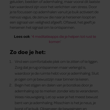
geluiden, beelden of ademhaling, maar vooral dit laatste
kan waardevol zijn voor het verlichten van stress. Door
je te focussen op ademhalen vanuit je buik activeert de
nervus vagus, de zenuw die naar je hersenen loopt en
een signaal van veiligheid afgeeft. Oftewel, het geeft je
hersenen het signaal om te ontspannen.
Lees ook
: ‘
4 meditatieapps die je helpen tot rust te
komen
’
Zo doe je het:
Vind een comfortabele plek om te zitten of te liggen.
Zorg dat je rug ontspannen maar verlengd is,
waardoor je de ruimte hebt voor je ademhaling. Sluit
je ogen om je bewustzijn naar binnen te keren.
Begin het stijgen en dalen van je borstkas door je
ademhaling op te merken zonder iets te veranderen.
Wees nieuwsgierig. Let op waar je het meest bewust
bent van je ademhaling. Misschien is het je neus, je
borst of je buik. Observeer de bewegingen en