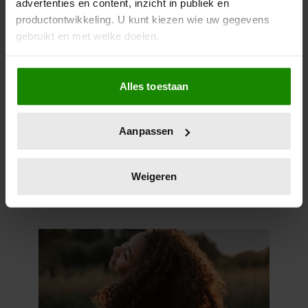
advertenties en content, inzicht in publiek en
productontwikkeling. U kunt kiezen wie uw gegevens
gebruikt en met welke doelen.
Als u het toestaat, willen we ook graag:
Alles toestaan
Informatie verzamelen over uw geografische
locatie, die tot een paar meter nauwkeurig kan zijn
Uw apparaat identificeren door het actief te
Aanpassen
scannen op specifieke eigenschappen (fingerprinting)
Lees meer over hoe uw persoonlijke gegevens worden
Wat als je stiekem verliefd op
verwerkt en stel uw voorkeuren in het
detailgedeelte
in.
Weigeren
een ander bent?
U kunt uw toestemming op elk moment wijzigen of
intrekken in de Cookieverklaring.
We gebruiken cookies om content en advertenties te
personaliseren, om functies voor social media te bieden
en om ons websiteverkeer te analyseren. Ook delen we
informatie over uw gebruik van onze site met onze
partners voor social media, adverteren en analyse. Deze