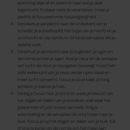
spanning daar af en adem in naar wat je daar
tegenkomt. Probeer niets te veranderen, maar je
slechts te focussen met nieuwsgierigheid.
Verplaats je aandacht naar de onderkant van je
schedel, je achterhoofd, het topje van je hoofd en je
voorhoofd en sta opnieuw stil bij de sensaties die je
daarbij voelt.
Verschuif je aandacht naar je oogleden, je ogen en
de ruimte achter je ogen. Voel je neus en de sensatie
van lucht die door je neusgaten beweegt, misschien
zelfs welke kant van je neus verder open staat en
meer lucht opneemt. Focus je op je kaak, je tong,
achterin je keel en je hals.
Verleg je focus naar je borst en wees je bewust van
het stijgen en balen van je borstkas, voel waar het
gespannen of juist soepel aanvoelt. Volg je
ademhaling en de sensaties die erbij horen naar je
buik. Focus je op het stijgen en dalen van je buik. Kijk
of je je organen en de ruimte om hen heen kan