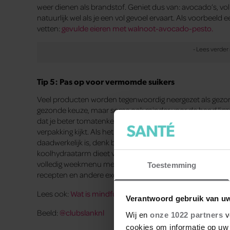
weer dienen als brandstof. Geniet dus van: avocado’s, voll
natuurlijk wel als je een vol gevoel ervaart. Als voorbee
vetten:
gevulde eieren met walnoot-avocado-pesto.
Tip 5: Pas op voor vermomde suikers
Veel producten worden tegenwoordig neergezet als gezond, e
gezonde keuze, maar soms ook minder voor de hand liggend
dat je beter tomatenketchup dan mayonaise kunt eten, wan
verpakking kijkt. Als het kan, maak dan ook je eigen sausje
daadwerkelijk is, denk bijvoorbeeld eens aan:
knoflooksa
koolhydraatarm dieet via een online afslankprogramma a
volledig weekmenu met daarin precies wat je per week kunt
Toestemming
recepten en andere exclusieve tips.
Lees ook:
Wat is mindful sporten?
Verantwoord gebruik van u
Beeld:
@clubslanknl
Wij en
onze 1022 partners
v
cookies om informatie op uw 