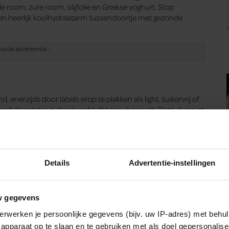
e room, zure room, olijfolie en Griekse yoghurt. Stop
ld een heerlijk koolhydraatarm tussendoortje met gezonde
nerzijds door labels erop te plakken als light, suikervrij of
 doordat je niet verwacht dat er suiker in zit. Denk dus niet
t de suiker in tomatenketchup zie je pas als je op de
s bij de barbecue deze zomer. Het klinkt lastiger dan het
us
of
honingmosterdsaus
.
Club Slank
biedt een
an. Voor maar 10 euro per maand ontvang jij iedere week een
 eten. Je krijgt dan ook toegang tot álle koolhydraatarme
Details
Advertentie-instellingen
w gegevens
erwerken je persoonlijke gegevens (bijv. uw IP-adres) met behul
apparaat op te slaan en te gebruiken met als doel gepersonalise