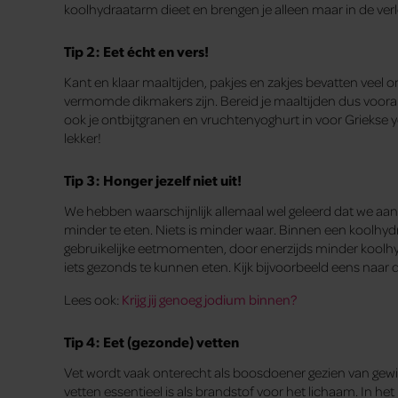
koolhydraatarm dieet en brengen je alleen maar in de ve
Tip 2: Eet écht en vers!
Kant en klaar maaltijden, pakjes en zakjes bevatten veel
vermomde dikmakers zijn. Bereid je maaltijden dus vooral 
ook je ontbijtgranen en vruchtenyoghurt in voor Griekse
lekker!
Tip 3: Honger jezelf niet uit!
We hebben waarschijnlijk allemaal wel geleerd dat we aa
minder te eten. Niets is minder waar. Binnen een koolhyd
gebruikelijke eetmomenten, door enerzijds minder koolhy
iets gezonds te kunnen eten. Kijk bijvoorbeeld eens naar d
Lees ook:
Krijg jij genoeg jodium binnen?
Tip 4: Eet (gezonde) vetten
Vet wordt vaak onterecht als boosdoener gezien van gew
vetten essentieel is als brandstof voor het lichaam. In h