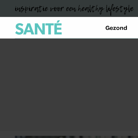
inspiratie voor een healthy lifestyle
Gezond