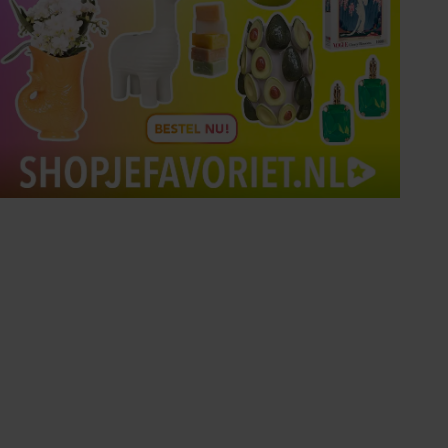
Tips om je lekker in je vel
te voelen
Met de Santé nieuwsbrief ontvang je elke
week tips om je energiek, ontspannen en in
balans te voelen.