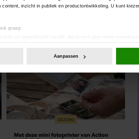
 content, inzicht in publiek en productontwikkeling. U kunt kiez
 ook graag:
 over uw geografische locatie, die tot een paar meter nauwkeuri
eren door het actief te scannen op specifieke eigenschappen (fing
onlijke gegevens worden verwerkt en stel uw voorkeuren in he
Aanpassen
jzigen of intrekken in de Cookieverklaring.
ent en advertenties te personaliseren, om functies voor social
. Ook delen we informatie over uw gebruik van onze site met on
e. Deze partners kunnen deze gegevens combineren met andere i
erzameld op basis van uw gebruik van hun services. U gaat akk
GEZOND
Met deze mini fotoprinter van Action