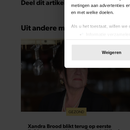
Deel dit artikel op social media!
metingen aan advertenties en
en met welke doelen.
Uit andere media
Als u het toestaat, willen we
Informatie verzamelen
Uw apparaat identific
Lees meer over hoe uw perso
Weigeren
toestemming op elk moment wi
We gebruiken cookies om cont
websiteverkeer te analyseren
media, adverteren en analys
verstrekt of die ze hebben v
onze website blijft gebruiken.
GEZOND
Xandra Brood blikt terug op eerste