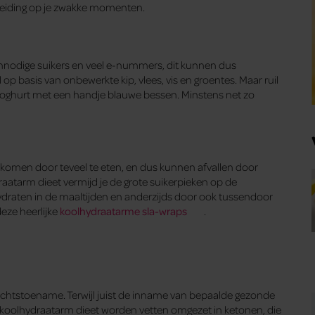
rleiding op je zwakke momenten.
 onnodige suikers en veel e-nummers, dit kunnen dus
op basis van onbewerkte kip, vlees, vis en groentes. Maar ruil
 yoghurt met een handje blauwe bessen. Minstens net zo
nkomen door teveel te eten, en dus kunnen afvallen door
raatarm dieet vermijd je de grote suikerpieken op de
draten in de maaltijden en anderzijds door ook tussendoor
eze heerlijke
koolhydraatarme sla-wraps
.
ichtstoename. Terwijl juist de inname van bepaalde gezonde
et koolhydraatarm dieet worden vetten omgezet in ketonen, die