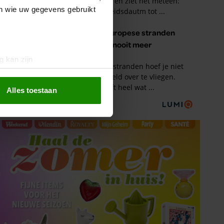
en wie uw gegevens gebruikt
g kan zijn
erprinting)
t
detailgedeelte
in. U kunt uw
Alles toestaan
 media te bieden en om ons
ze partners voor social
nformatie die u aan ze heeft
oord met onze cookies als u