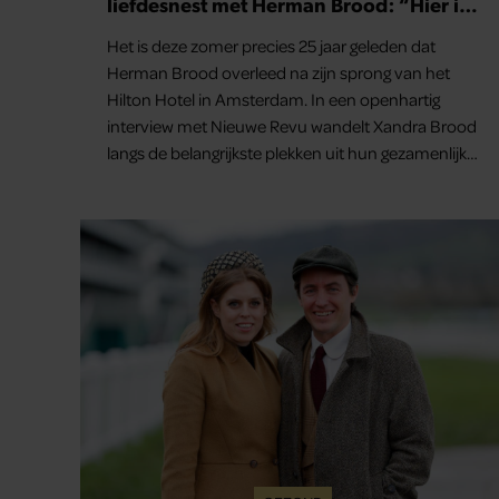
liefdesnest met Herman Brood: “Hier is
Lola geboren”
Het is deze zomer precies 25 jaar geleden dat
Herman Brood overleed na zijn sprong van het
Hilton Hotel in Amsterdam. In een openhartig
interview met Nieuwe Revu wandelt Xandra Brood
langs de belangrijkste plekken uit hun gezamenlijke
verleden. Vooral de woning aan de Lange
Leidsedwarsstraat roept een stortvloed aan
herinneringen op. Daar begon hun leven samen
en werd dochter Lola geboren.