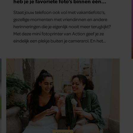
heb je je favoriete foto’s binnen één
minuut in handen
Staat jouw telefoon ook vol met vakantiefoto’s,
gezellige momenten met vriendinnen en andere
herinneringen die je eigenlijk nooit meer terugkijkt?
Met deze mini fotoprinter van Action geef je ze
eindelijk een plekje buiten je camerarol. En het
leuke: binnen één minuut heb je jouw foto al in
handen.