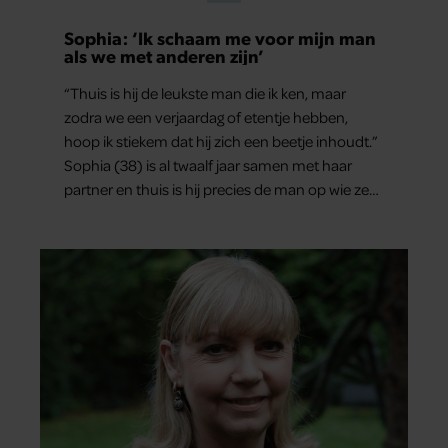
Sophia: ‘Ik schaam me voor mijn man
als we met anderen zijn’
“Thuis is hij de leukste man die ik ken, maar
zodra we een verjaardag of etentje hebben,
hoop ik stiekem dat hij zich een beetje inhoudt.”
Sophia (38) is al twaalf jaar samen met haar
partner en thuis is hij precies de man op wie ze
verliefd werd: lief, zorgzaam en grappig. Toch
merkt ze dat ze zich steeds vaker schaamt zodra
ze samen onder de mensen zijn.