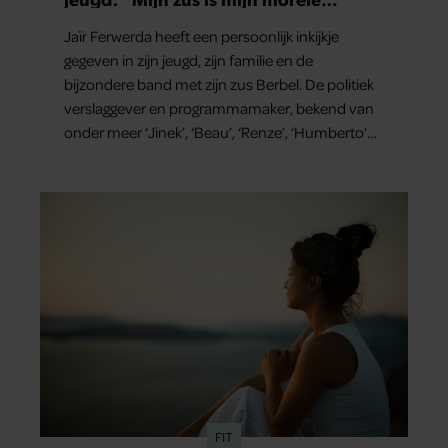
kompas”
Jaïr Ferwerda heeft een persoonlijk inkijkje
gegeven in zijn jeugd, zijn familie en de
bijzondere band met zijn zus Berbel. De politiek
verslaggever en programmamaker, bekend van
onder meer ‘Jinek’, ‘Beau’, ‘Renze’, ‘Humberto’
en ‘RTL Tonight’, vertelt dat juist zijn opvoeding
de basis vormde voor zijn carrière. Nog altijd kan
hij voor advies bij zijn zus terecht.
FIT