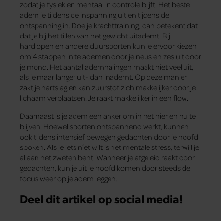
zodat je fysiek en mentaal in controle blijft. Het beste
adem je tijdens de inspanning uit en tijdens de
ontspanning in. Doe je krachttraining, dan betekent dat
dat je bij het tillen van het gewicht uitademt. Bij
hardlopen en andere duursporten kun je ervoor kiezen
om 4 stappen in te ademen door je neus en zes uit door
je mond. Het aantal ademhalingen maakt niet veel uit,
als je maar langer uit- dan inademt. Op deze manier
zakt je hartslag en kan zuurstof zich makkelijker door je
lichaam verplaatsen. Je raakt makkelijker in een flow.
Daarnaast is je adem een anker om in het hier en nu te
blijven. Hoewel sporten ontspannend werkt, kunnen
ook tijdens intensief bewegen gedachten door je hoofd
spoken. Als je iets níet wilt is het mentale stress, terwijl je
al aan het zweten bent. Wanneer je afgeleid raakt door
gedachten, kun je uit je hoofd komen door steeds de
focus weer op je adem leggen.
Deel dit artikel op social media!