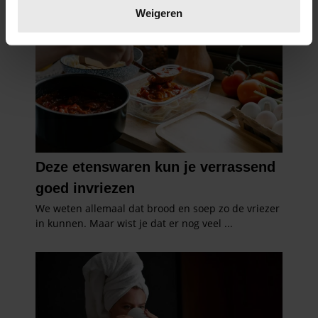
verwerkt en stel uw voorkeuren in het
detailgedeelte
in.
Weigeren
U kunt uw toestemming op elk moment wijzigen of
intrekken in de Cookieverklaring.
We gebruiken cookies om content en advertenties te
personaliseren, om functies voor social media te bieden
en om ons websiteverkeer te analyseren. Ook delen we
informatie over uw gebruik van onze site met onze
partners voor social media, adverteren en analyse. Deze
partners kunnen deze gegevens combineren met andere
informatie die u aan ze heeft verstrekt of die ze hebben
verzameld op basis van uw gebruik van hun services. U
gaat akkoord met onze cookies als u onze website blijft
gebruiken.