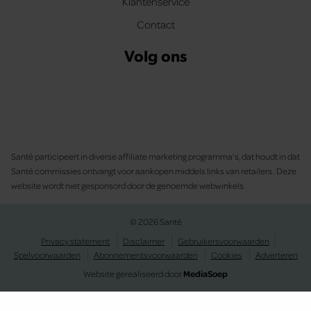
Klantenservice
Contact
Volg ons
Santé participeert in diverse affiliate marketing programma’s, dat houdt in dat
Santé commissies ontvangt voor aankopen middels links van retailers. Deze
website wordt niet gesponsord door de genoemde webwinkels.
© 2026 Santé
Privacy statement
Disclaimer
Gebruikersvoorwaarden
Spelvoorwaarden
Abonnementsvoorwaarden
Cookies
Adverteren
Website gerealiseerd door
MediaSoep