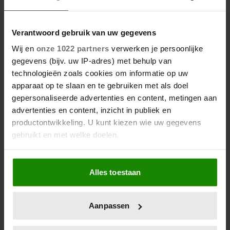
Verantwoord gebruik van uw gegevens
Wij en
onze 1022 partners
verwerken je persoonlijke
gegevens (bijv. uw IP-adres) met behulp van
technologieën zoals cookies om informatie op uw
apparaat op te slaan en te gebruiken met als doel
gepersonaliseerde advertenties en content, metingen aan
advertenties en content, inzicht in publiek en
productontwikkeling. U kunt kiezen wie uw gegevens
gebruikt en met welke doelen.
Als u het toestaat, willen we ook graag:
Alles toestaan
Informatie verzamelen over uw geografische
locatie, die tot een paar meter nauwkeurig kan zijn
Uw apparaat identificeren door het actief te
Aanpassen
scannen op specifieke eigenschappen (fingerprinting)
Lees meer over hoe uw persoonlijke gegevens worden