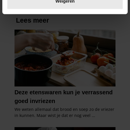
Weigeren
U kunt uw toestemming op elk moment wijzigen of
intrekken in de Cookieverklaring.
We gebruiken cookies om content en advertenties te
personaliseren, om functies voor social media te bieden
en om ons websiteverkeer te analyseren. Ook delen we
informatie over uw gebruik van onze site met onze
partners voor social media, adverteren en analyse. Deze
partners kunnen deze gegevens combineren met andere
informatie die u aan ze heeft verstrekt of die ze hebben
verzameld op basis van uw gebruik van hun services. U
gaat akkoord met onze cookies als u onze website blijft
gebruiken.