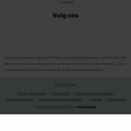
Contact
Volg ons
Santé participeert in diverse affiliate marketing programma’s, dat houdt in dat
Santé commissies ontvangt voor aankopen middels links van retailers. Deze
website wordt niet gesponsord door de genoemde webwinkels.
© 2026 Santé
Privacy statement
Disclaimer
Gebruikersvoorwaarden
Spelvoorwaarden
Abonnementsvoorwaarden
Cookies
Adverteren
Website gerealiseerd door
MediaSoep