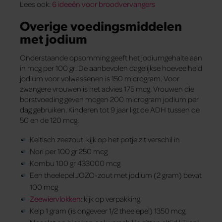
Lees ook:
6 ideeën voor broodvervangers
Overige voedingsmiddelen
met jodium
Onderstaande opsomming geeft het jodiumgehalte aan
in mcg per 100 gr. De aanbevolen dagelijkse hoeveelheid
jodium voor volwassenen is 150 microgram. Voor
zwangere vrouwen is het advies 175 mcg. Vrouwen die
borstvoeding geven mogen 200 microgram jodium per
dag gebruiken. Kinderen tot 9 jaar ligt de ADH tussen de
50 en de 120 mcg.
Keltisch zeezout: kijk op het potje zit verschil in
Nori per 100 gr 250 mcg
Kombu 100 gr 433000 mcg
Een theelepel JOZO-zout met jodium (2 gram) bevat
100 mcg
Zeewiervlokken
: kijk op verpakking
Kelp 1 gram (is ongeveer 1/2 theelepel) 1350 mcg.