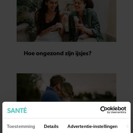
Hoe ongezond zijn ijsjes?
Toestemming
Details
Advertentie-instellingen
Ov