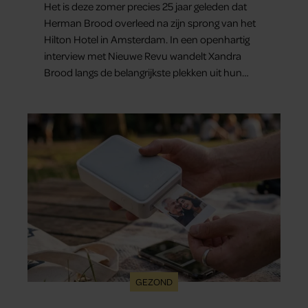
Het is deze zomer precies 25 jaar geleden dat
Herman Brood overleed na zijn sprong van het
Hilton Hotel in Amsterdam. In een openhartig
interview met Nieuwe Revu wandelt Xandra
Brood langs de belangrijkste plekken uit hun
gezamenlijke verleden. Vooral de woning aan de
Lange Leidsedwarsstraat roept een stortvloed
aan herinneringen op. Daar begon hun leven
samen en werd dochter Lola geboren.
GEZOND