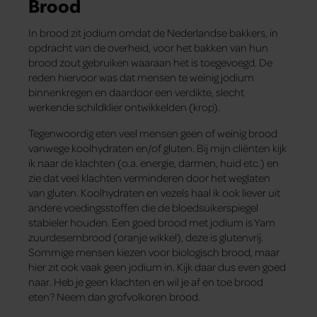
Brood
In brood zit jodium omdat de Nederlandse bakkers, in
opdracht van de overheid, voor het bakken van hun
brood zout gebruiken waaraan het is toegevoegd. De
reden hiervoor was dat mensen te weinig jodium
binnenkregen en daardoor een verdikte, slecht
werkende schildklier ontwikkelden (krop).
Tegenwoordig eten veel mensen geen of weinig brood
vanwege koolhydraten en/of gluten. Bij mijn cliënten kijk
ik naar de klachten (o.a. energie, darmen, huid etc.) en
zie dat veel klachten verminderen door het weglaten
van gluten. Koolhydraten en vezels haal ik ook liever uit
andere voedingsstoffen die de bloedsuikerspiegel
stabieler houden. Een goed brood met jodium is Yam
zuurdesembrood (oranje wikkel), deze is glutenvrij.
Sommige mensen kiezen voor biologisch brood, maar
hier zit ook vaak geen jodium in. Kijk daar dus even goed
naar. Heb je geen klachten en wil je af en toe brood
eten? Neem dan grofvolkoren brood.