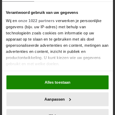
Wat als je stiekem verliefd op
een ander bent?
Verantwoord gebruik van uw gegevens
Wij en
onze 1022 partners
verwerken je persoonlijke
gegevens (bijv. uw IP-adres) met behulp van
technologieën zoals cookies om informatie op uw
apparaat op te slaan en te gebruiken met als doel
gepersonaliseerde advertenties en content, metingen aan
advertenties en content, inzicht in publiek en
productontwikkeling. U kunt kiezen wie uw gegevens
gebruikt en met welke doelen.
Als u het toestaat, willen we ook graag:
Alles toestaan
Informatie verzamelen over uw geografische
7 kleine dingen die je leven
locatie, die tot een paar meter nauwkeurig kan zijn
beter maken (en weinig tijd
Uw apparaat identificeren door het actief te
Aanpassen
kosten)
scannen op specifieke eigenschappen (fingerprinting)
Lees meer over hoe uw persoonlijke gegevens worden
verwerkt en stel uw voorkeuren in het
detailgedeelte
in.