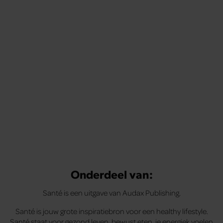
Tips om je lekker in je vel te voelen
Met de Santé nieuwsbrief ontvang je elke week
tips om je energiek, ontspannen en in balans
te voelen.
Onderdeel van:
Santé is een uitgave van Audax Publishing.
Santé is jouw grote inspiratiebron voor een healthy lifestyle.
Santé staat voor gezond leven, bewust eten, je energiek voelen