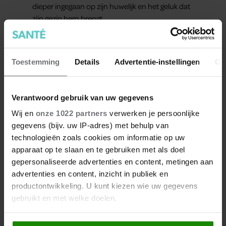
dieper ingegaan op zijn huwelijk en het geluk dat
zijn gezin hem brengt.
Toestemming
Details
Advertentie-instellingen
Ov
Verantwoord gebruik van uw gegevens
Meer van Santé
Wij en
onze 1022 partners
verwerken je persoonlijke
gegevens (bijv. uw IP-adres) met behulp van
technologieën zoals cookies om informatie op uw
apparaat op te slaan en te gebruiken met als doel
gepersonaliseerde advertenties en content, metingen aan
advertenties en content, inzicht in publiek en
productontwikkeling. U kunt kiezen wie uw gegevens
gebruikt en met welke doelen.
Als u het toestaat, willen we ook graag: