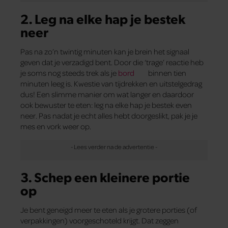
2. Leg na elke hap je bestek
neer
Pas na zo’n twintig minuten kan je brein het signaal
geven dat je verzadigd bent. Door die ‘trage’ reactie heb
je soms nog steeds trek als je
bord
binnen tien
minuten leeg is. Kwestie van tijdrekken en uitstelgedrag
dus! Een slimme manier om wat langer en daardoor
ook bewuster te eten: leg na elke hap je bestek even
neer. Pas nadat je echt alles hebt doorgeslikt, pak je je
mes en vork weer op.
3. Schep een kleinere portie
op
Je bent geneigd meer te eten als je grotere porties (of
verpakkingen) voorgeschoteld krijgt. Dat zeggen