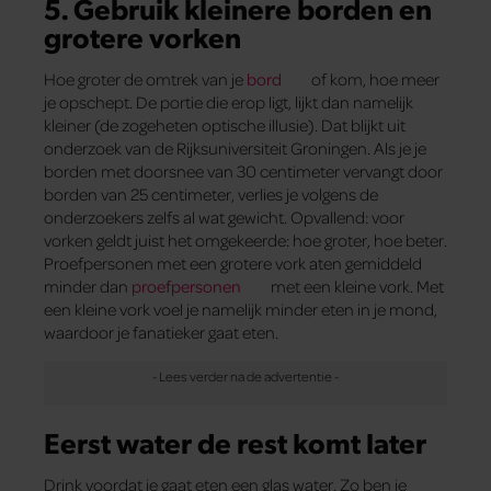
5. Gebruik kleinere borden en
grotere vorken
Hoe groter de omtrek van je
bord
of kom, hoe meer
je opschept. De portie die erop ligt, lijkt dan namelijk
kleiner (de zogeheten optische illusie). Dat blijkt uit
onderzoek van de Rijksuniversiteit Groningen. Als je je
borden met doorsnee van 30 centimeter vervangt door
borden van 25 centimeter, verlies je volgens de
onderzoekers zelfs al wat gewicht. Opvallend: voor
vorken geldt juist het omgekeerde: hoe groter, hoe beter.
Proefpersonen met een grotere vork aten gemiddeld
minder dan
proefpersonen
met een kleine vork. Met
een kleine vork voel je namelijk minder eten in je mond,
waardoor je fanatieker gaat eten.
Eerst water de rest komt later
Drink voordat je gaat eten een glas water. Zo ben je