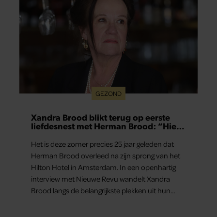
GEZOND
Xandra Brood blikt terug op eerste
liefdesnest met Herman Brood: “Hier
is Lola geboren”
Het is deze zomer precies 25 jaar geleden dat
Herman Brood overleed na zijn sprong van het
Hilton Hotel in Amsterdam. In een openhartig
interview met Nieuwe Revu wandelt Xandra
Brood langs de belangrijkste plekken uit hun
gezamenlijke verleden. Vooral de woning aan de
Lange Leidsedwarsstraat roept een stortvloed