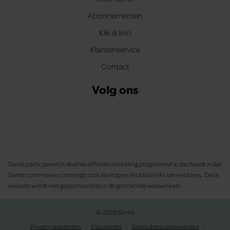
Abonnementen
Klik & Win
Klantenservice
Contact
Volg ons
Santé participeert in diverse affiliate marketing programma’s, dat houdt in dat
Santé commissies ontvangt voor aankopen middels links van retailers. Deze
website wordt niet gesponsord door de genoemde webwinkels.
© 2026 Santé
Privacy statement
Disclaimer
Gebruikersvoorwaarden