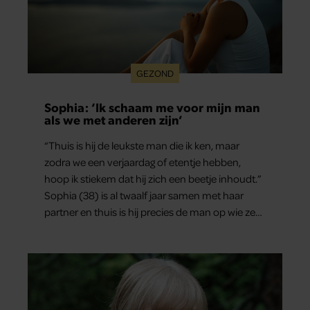
GEZOND
Sophia: ‘Ik schaam me voor mijn man
als we met anderen zijn’
“Thuis is hij de leukste man die ik ken, maar
zodra we een verjaardag of etentje hebben,
hoop ik stiekem dat hij zich een beetje inhoudt.”
Sophia (38) is al twaalf jaar samen met haar
partner en thuis is hij precies de man op wie ze
verliefd werd: lief, zorgzaam en grappig. Toch
merkt ze dat ze zich steeds vaker schaamt zodra
ze samen onder de mensen zijn.