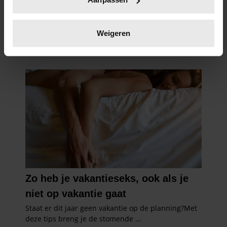
scannen op specifieke eigenschappen (fingerprinting)
Lees meer over hoe uw persoonlijke gegevens worden
verwerkt en stel uw voorkeuren in het
detailgedeelte
in.
Weigeren
U kunt uw toestemming op elk moment wijzigen of
intrekken in de Cookieverklaring.
We gebruiken cookies om content en advertenties te
personaliseren, om functies voor social media te bieden
en om ons websiteverkeer te analyseren. Ook delen we
informatie over uw gebruik van onze site met onze
partners voor social media, adverteren en analyse. Deze
partners kunnen deze gegevens combineren met andere
informatie die u aan ze heeft verstrekt of die ze hebben
verzameld op basis van uw gebruik van hun services. U
gaat akkoord met onze cookies als u onze website blijft
gebruiken.