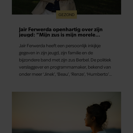
GEZOND
Jaïr Ferwerda openhartig over zijn
jeugd: “Mijn zus is mijn morele
kompas”
Jaïr Ferwerda heeft een persoonlijk inkijkje
gegeven in zijn jeugd, zijn familie en de
bijzondere band met zijn zus Berbel. De politiek
verslaggever en programmamaker, bekend van
onder meer ‘Jinek’, ‘Beau’, ‘Renze’, ‘Humberto’
en ‘RTL Tonight’, vertelt dat juist zijn opvoeding
de basis vormde voor zijn carrière. Nog altijd kan
hij voor advies bij zijn zus terecht.