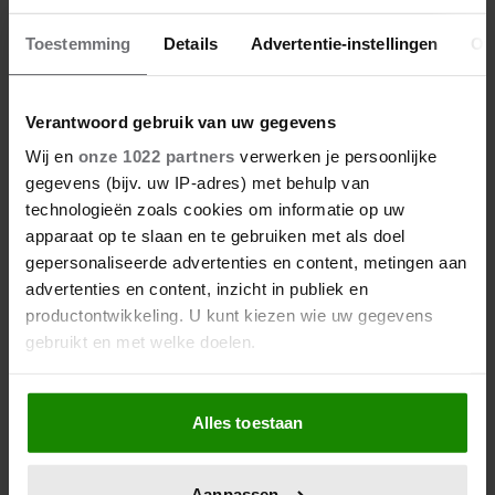
Toestemming
Details
Advertentie-instellingen
Ov
Dit is wat slecht slapen écht met
je doet
Verantwoord gebruik van uw gegevens
Wij en
onze 1022 partners
verwerken je persoonlijke
gegevens (bijv. uw IP-adres) met behulp van
technologieën zoals cookies om informatie op uw
apparaat op te slaan en te gebruiken met als doel
gepersonaliseerde advertenties en content, metingen aan
advertenties en content, inzicht in publiek en
productontwikkeling. U kunt kiezen wie uw gegevens
gebruikt en met welke doelen.
Als u het toestaat, willen we ook graag:
Alles toestaan
Informatie verzamelen over uw geografische
locatie, die tot een paar meter nauwkeurig kan zijn
Uw apparaat identificeren door het actief te
Aanpassen