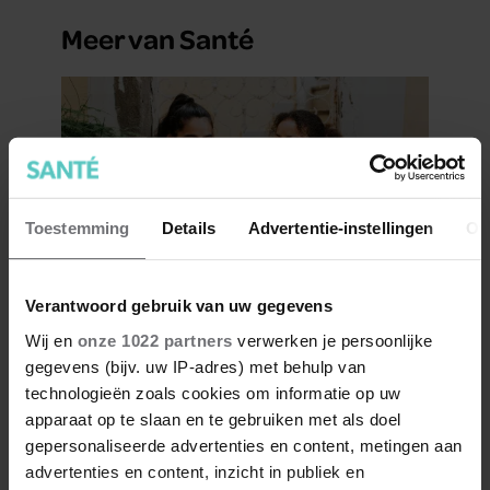
Meer van Santé
Toestemming
Details
Advertentie-instellingen
Ov
Verantwoord gebruik van uw gegevens
Hoe ongezond zijn ijsjes?
Wij en
onze 1022 partners
verwerken je persoonlijke
gegevens (bijv. uw IP-adres) met behulp van
technologieën zoals cookies om informatie op uw
apparaat op te slaan en te gebruiken met als doel
gepersonaliseerde advertenties en content, metingen aan
advertenties en content, inzicht in publiek en