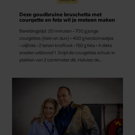
Deze goudbruine bruschetta met
courgette en feta wil je meteen maken
Bereidingstijd: 20 minuten • 700 g jonge
courgettes (klein en dun) • 400 g kerstomaatjes
• olijfolie • 2 tenen knoflook • 150 g feta • 4 dikke
sneden witbrood 1. Snijd de courgettes schuin in
plakken van 2 centimeter dik. Halveer de
tomaatjes. Pel en hak de knoflook. 2. Verhit een
scheut olie in…