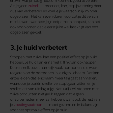
enzym wat je nodig hebt om koemelk goed te verteren.
Als je geen
zuivel
meer eet, kan je spijsvertering daar
dus van verbeteren en voel je je waarschijnlijk minder
opgeblazen. Het kan even duren voordat je dit verschil
merkt, want wanneer je je eetpatroon aanpast, kan het
ook voorkomen dat je eerst juist wel last krijgt van een
opgeblazen gevoel.
3. Je huid verbetert
Stoppen met zuivel kan een positief effect op je huid
hebben. Je huid kan er namelijk flink van opknappen.
Koeienmelk bevat namelijk vaak hormonen, die weer
reageren op de hormonen in je eigen lichaam. Dat kan
ertoe leiden dat je lichaam meer talg gaat aanmaken,
waardoor je poriën sneller verstopt gaan zitten en je
sneller last van uitslag krijgt. Natuurlijk wil stoppen met
zuivelproducten niet gelijk zeggen dat je geen
onzuiverheden meer zal hebben, want ook de rest van
je
voedingspatroon
moet gezond en in balans zijn
voor het optimale effect op je huid.