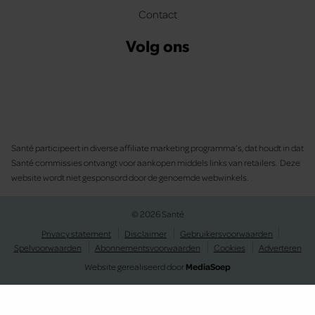
Contact
Volg ons
Santé participeert in diverse affiliate marketing programma’s, dat houdt in dat
Santé commissies ontvangt voor aankopen middels links van retailers. Deze
website wordt niet gesponsord door de genoemde webwinkels.
© 2026 Santé
Privacy statement
Disclaimer
Gebruikersvoorwaarden
Spelvoorwaarden
Abonnementsvoorwaarden
Cookies
Adverteren
Website gerealiseerd door
MediaSoep