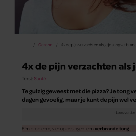
Gezond
4x de pijn verzachten als je je tong verbran
4x de pijn verzachten als 
Tekst:
Santé
Te gulzig geweest met die pizza? Je tong ver
dagen gevoelig, maar je kunt de pijn wel v
Eén probleem, vier oplossingen: een
verbrande tong
.