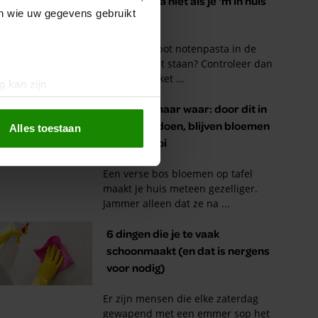
en wie uw gegevens gebruikt
g kan zijn
erprinting)
t
detailgedeelte
in. U kunt uw
Alles toestaan
 media te bieden en om ons
ze partners voor social
nformatie die u aan ze heeft
oord met onze cookies als u