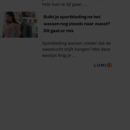
Tips om je lekker in je vel
te voelen
Met de Santé nieuwsbrief ontvang je elke
week tips om je energiek, ontspannen en in
balans te voelen.