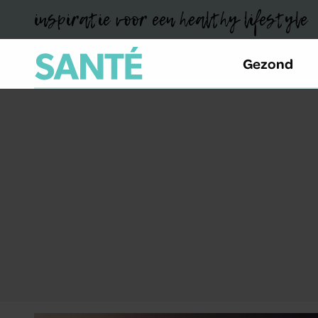
inspiratie voor een healthy lifestyle
Gezond