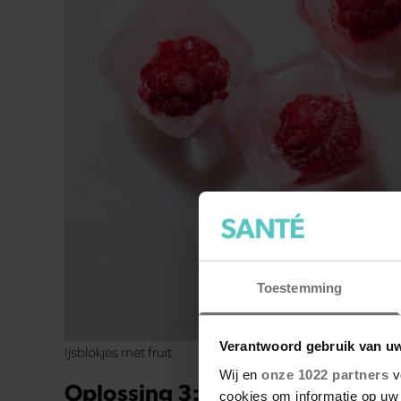
Toestemming
Verantwoord gebruik van u
Ijsblokjes met fruit
Wij en
onze 1022 partners
v
Oplossing 3: Pijnstillers
cookies om informatie op uw 