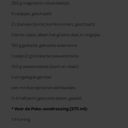
250 g magnetron-zilvervliesrijst
6 radijsjes, geschaafd
2 Libanese (korte) komkommers, geschaafd
2 lente-uitjes, alleen het groene deel, in ringetjes
150 g gedopte, gekookte edamame
1 pakje (2 g) krokante zeewiersnacks
100 g zeewiersalade (kant-en-klaar)
2 el ingelegde gember
een minihandje korianderblaadjes
3-4 halfzacht gekookte eieren, gepeld
* Voor de Poke-zendressing (375 ml):
1 tl honing