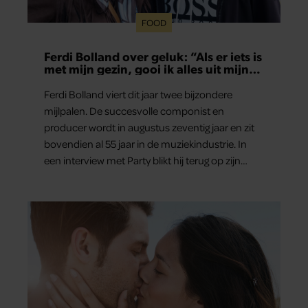
FOOD
Ferdi Bolland over geluk: “Als er iets is
met mijn gezin, gooi ik alles uit mijn
agenda”
Ferdi Bolland viert dit jaar twee bijzondere
mijlpalen. De succesvolle componist en
producer wordt in augustus zeventig jaar en zit
bovendien al 55 jaar in de muziekindustrie. In
een interview met Party blikt hij terug op zijn
indrukwekkende carrière, maar maakt hij vooral
duidelijk waar zijn prioriteiten tegenwoordig
liggen: zijn gezin.