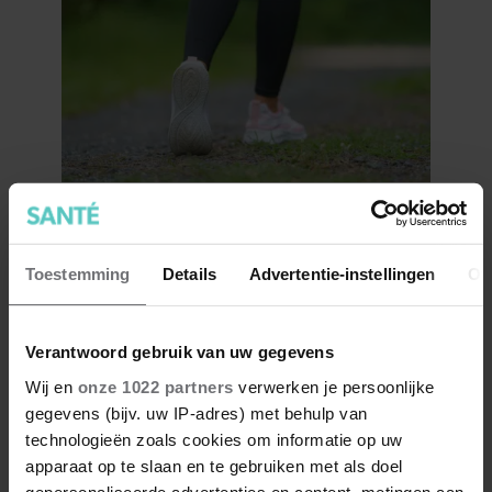
Zóveel stappen moet je zetten
om vet te verbranden en af te
Toestemming
Details
Advertentie-instellingen
Ov
vallen
Verantwoord gebruik van uw gegevens
Wij en
onze 1022 partners
verwerken je persoonlijke
gegevens (bijv. uw IP-adres) met behulp van
technologieën zoals cookies om informatie op uw
apparaat op te slaan en te gebruiken met als doel
gepersonaliseerde advertenties en content, metingen aan