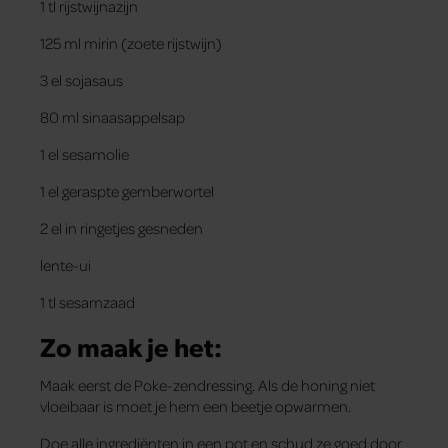
1 tl rijstwijnazijn
125 ml mirin (zoete rijstwijn)
3 el sojasaus
80 ml sinaasappelsap
1 el sesamolie
1 el geraspte gemberwortel
2 el in ringetjes gesneden
lente-ui
1 tl sesamzaad
Zo maak je het:
Maak eerst de Poke-zendressing. Als de honing niet
vloeibaar is moet je hem een beetje opwarmen.
Doe alle ingrediënten in een pot en schud ze goed door