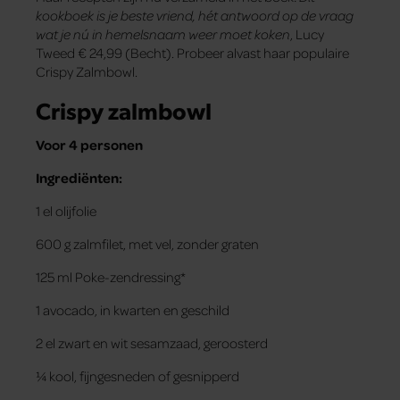
kookboek is je beste vriend, hét antwoord op de vraag
wat je nú in hemelsnaam weer moet koken
, Lucy
Tweed € 24,99 (Becht). Probeer alvast haar populaire
Crispy Zalmbowl.
Crispy zalmbowl
Voor 4 personen
Ingrediënten:
1 el olijfolie
600 g zalmfilet, met vel, zonder graten
125 ml Poke-zendressing*
1 avocado, in kwarten en geschild
2 el zwart en wit sesamzaad, geroosterd
¼ kool, fijngesneden of gesnipperd