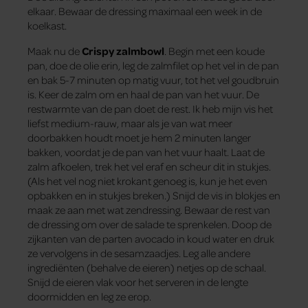
elkaar. Bewaar de dressing maximaal een week in de
koelkast.
Maak nu de
Crispy zalmbowl
. Begin met een koude
pan, doe de olie erin, leg de zalmfilet op het vel in de pan
en bak 5-7 minuten op matig vuur, tot het vel goudbruin
is. Keer de zalm om en haal de pan van het vuur. De
restwarmte van de pan doet de rest. Ik heb mijn vis het
liefst medium-rauw, maar als je van wat meer
doorbakken houdt moet je hem 2 minuten langer
bakken, voordat je de pan van het vuur haalt. Laat de
zalm afkoelen, trek het vel eraf en scheur dit in stukjes.
(Als het vel nog niet krokant genoeg is, kun je het even
opbakken en in stukjes breken.) Snijd de vis in blokjes en
maak ze aan met wat zendressing. Bewaar de rest van
de dressing om over de salade te sprenkelen. Doop de
zijkanten van de parten avocado in koud water en druk
ze vervolgens in de sesamzaadjes. Leg alle andere
ingrediënten (behalve de eieren) netjes op de schaal.
Snijd de eieren vlak voor het serveren in de lengte
doormidden en leg ze erop.