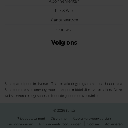
Abonnementen
Klik & Win
Klantenservice
Contact
Volg ons
Santé participeert in diverse affiliate marketing programma’s, dat houdt in dat
Santé commissies ontvangt voor aankopen middels links van retailers. Deze
website wordt niet gesponsord door de genoemde webwinkels.
© 2026 Santé
Privacy statement
Disclaimer
Gebruikersvoorwaarden
Spelvoorwaarden
Abonnementsvoorwaarden
Cookies
Adverteren