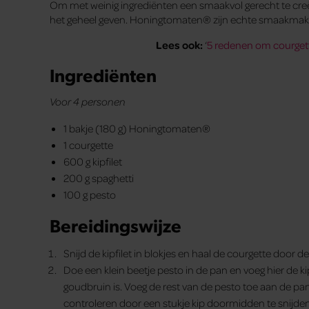
Om met weinig ingrediënten een smaakvol gerecht te creër
het geheel geven. Honingtomaten® zijn echte smaakmakers
Lees ook:
‘
5 redenen om courgett
Ingrediënten
Voor 4 personen
1 bakje (180 g) Honingtomaten®
1 courgette
600 g kipfilet
200 g spaghetti
100 g pesto
Bereidingswijze
Snijd de kipfilet in blokjes en haal de courgette door de 
Doe een klein beetje pesto in de pan en voeg hier de k
goudbruin is. Voeg de rest van de pesto toe aan de pan e
controleren door een stukje kip doormidden te snijden;