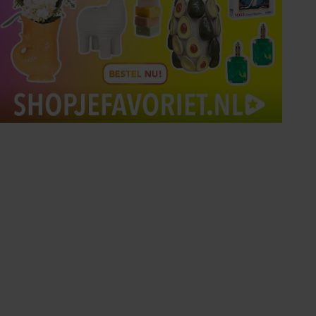
Tips om je lekker in je vel
te voelen
Met de Santé nieuwsbrief ontvang je elke
week tips om je energiek, ontspannen en in
balans te voelen.