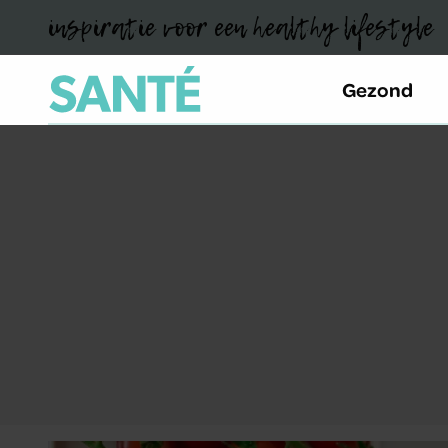
inspiratie voor een healthy lifestyle
Gezond