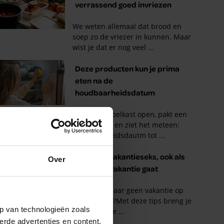
Over
p van technologieën zoals
erde advertenties en content,