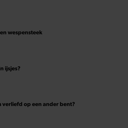
 een wespensteek
 ijsjes?
m verliefd op een ander bent?