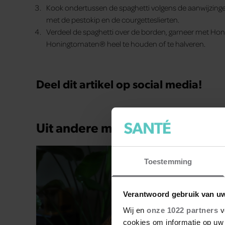
Kook ondertussen de spaghetti volgens de aanwijzinge
met de pestokip en de courgetteslierten.
Verdeel de spaghetti over de borden, garneer met Hon
Honingtomaten® heel te houden of te halveren.
Deel dit artikel op social media!
Uit andere media
Toestemming
Verantwoord gebruik van u
Wij en
onze 1022 partners
v
cookies om informatie op uw 