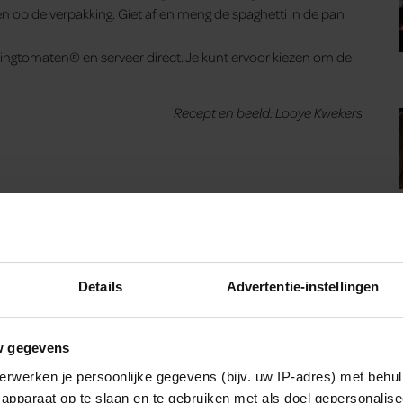
n op de verpakking. Giet af en meng de spaghetti in de pan
ingtomaten® en serveer direct. Je kunt ervoor kiezen om de
Recept en beeld: Looye Kwekers
Details
Advertentie-instellingen
w gegevens
erwerken je persoonlijke gegevens (bijv. uw IP-adres) met behul
apparaat op te slaan en te gebruiken met als doel gepersonalise