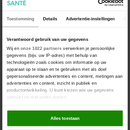
Toestemming
Details
Advertentie-instellingen
Ov
Verantwoord gebruik van uw gegevens
Wij en
onze 1022 partners
verwerken je persoonlijke
gegevens (bijv. uw IP-adres) met behulp van
technologieën zoals cookies om informatie op uw
apparaat op te slaan en te gebruiken met als doel
gepersonaliseerde advertenties en content, metingen aan
advertenties en content, inzicht in publiek en
productontwikkeling. U kunt kiezen wie uw gegevens
gebruikt en met welke doelen.
Als u het toestaat, willen we ook graag:
Alles toestaan
Informatie verzamelen over uw geografische
locatie, die tot een paar meter nauwkeurig kan zijn