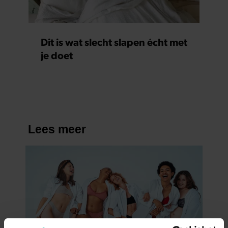
Dit is wat slecht slapen écht met
je doet