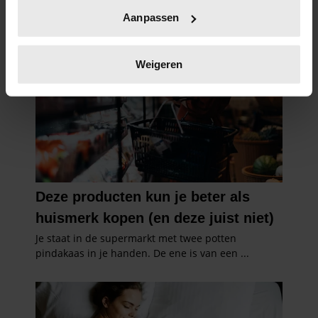
Uw apparaat identificeren door het actief te
Aanpassen
scannen op specifieke eigenschappen (fingerprinting)
Lees meer over hoe uw persoonlijke gegevens worden
verwerkt en stel uw voorkeuren in het
detailgedeelte
in.
Weigeren
U kunt uw toestemming op elk moment wijzigen of
intrekken in de Cookieverklaring.
We gebruiken cookies om content en advertenties te
personaliseren, om functies voor social media te bieden
en om ons websiteverkeer te analyseren. Ook delen we
informatie over uw gebruik van onze site met onze
partners voor social media, adverteren en analyse. Deze
partners kunnen deze gegevens combineren met andere
informatie die u aan ze heeft verstrekt of die ze hebben
verzameld op basis van uw gebruik van hun services. U
gaat akkoord met onze cookies als u onze website blijft
gebruiken.