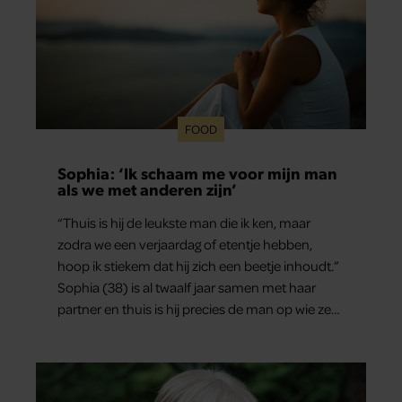
FOOD
Sophia: ‘Ik schaam me voor mijn man
als we met anderen zijn’
“Thuis is hij de leukste man die ik ken, maar
zodra we een verjaardag of etentje hebben,
hoop ik stiekem dat hij zich een beetje inhoudt.”
Sophia (38) is al twaalf jaar samen met haar
partner en thuis is hij precies de man op wie ze
verliefd werd: lief, zorgzaam en grappig. Toch
merkt ze dat ze zich steeds vaker schaamt zodra
ze samen onder de mensen zijn.