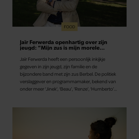
FOOD
Jaïr Ferwerda openhartig over zijn
jeugd: “Mijn zus is mijn morele
kompas”
Jaïr Ferwerda heeft een persoonlijk inkijkje
gegeven in zijn jeugd, zijn familie en de
bijzondere band met zijn zus Berbel. De politiek
verslaggever en programmamaker, bekend van
onder meer ‘Jinek’, ‘Beau’, ‘Renze’, ‘Humberto’
en ‘RTL Tonight’, vertelt dat juist zijn opvoeding
de basis vormde voor zijn carrière. Nog altijd kan
hij voor advies bij zijn zus terecht.