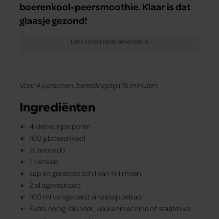
boerenkool-peersmoothie. Klaar is dat
glaasje gezond!
Voor 4 personen, b
ereidingstijd 15 minuten
Ingrediënten
4 kleine, rijpe peren
100 g boerenkool
½ avocado
1 banaan
sap en geraspte schil van ½ limoen
2 el agavesiroop
100 ml versgeperst sinaasappelsap
Extra nodig: blender, keukenmachine of staafmixer