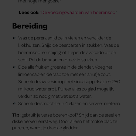
met hoge mengbeker
Lees ook:
‘
De voedingswaarden van boerenkool
‘
Bereiding
Was de peren, snijd ze in vieren en verwijder de
klokhuizen. Snijd de peerparten in stukken. Was de
boerenkool en snijd grof. Lepel de avocado uit de
schil. Pel de banaan en breek in stukken.
Doe alle fruit en groente in de blender. Voeg het
limoensap en de rasp toe met een snufje zout.
Schenk de agavesiroop, het sinaasappelsap en 250
ml koud water erbij. Pureer alles zo glad mogelijk,
verdun zo nodig met wat extra water.
Schenk de smoothie in 4 glazen en serveer meteen.
Tip:
gebruik je verse boerenkool? Snijd dan de steel en
dikke nerven eerst weg. Door alleen het malse blad te
pureren, wordt je drankje gladder.