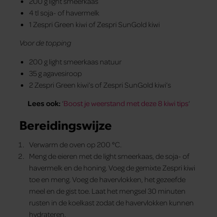
200 g light smeerkaas
4 tl soja- of havermelk
1 Zespri Green kiwi of Zespri SunGold kiwi
Voor de topping
200 g light smeerkaas natuur
35 g agavesiroop
2 Zespri Green kiwi’s of Zespri SunGold kiwi’s
Lees ook:
‘
Boost je weerstand met deze 8 kiwi tips
‘
Bereidingswijze
Verwarm de oven op 200 °C.
Meng de eieren met de light smeerkaas, de soja- of
havermelk en de honing. Voeg de gemixte Zespri kiwi
toe en meng. Voeg de havervlokken, het gezeefde
meel en de gist toe. Laat het mengsel 30 minuten
rusten in de koelkast zodat de havervlokken kunnen
hydrateren.