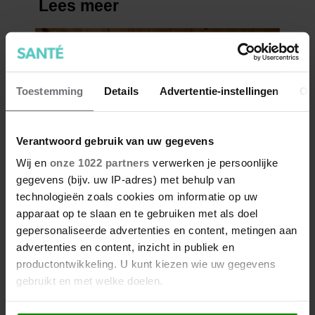
Toestemming
Details
Advertentie-instellingen
Ov
Verantwoord gebruik van uw gegevens
Wij en
onze 1022 partners
verwerken je persoonlijke
gegevens (bijv. uw IP-adres) met behulp van
technologieën zoals cookies om informatie op uw
apparaat op te slaan en te gebruiken met als doel
gepersonaliseerde advertenties en content, metingen aan
advertenties en content, inzicht in publiek en
productontwikkeling. U kunt kiezen wie uw gegevens
gebruikt en met welke doelen.
Als u het toestaat, willen we ook graag: