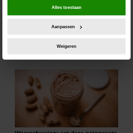
Alles toestaan
Informatie verzamelen over uw geografische
locatie, die tot een paar meter nauwkeurig kan zijn
Uw apparaat identificeren door het actief te
Aanpassen
scannen op specifieke eigenschappen (fingerprinting)
Lees meer over hoe uw persoonlijke gegevens worden
verwerkt en stel uw voorkeuren in het
detailgedeelte
in.
Weigeren
U kunt uw toestemming op elk moment wijzigen of
intrekken in de Cookieverklaring.
We gebruiken cookies om content en advertenties te
personaliseren, om functies voor social media te bieden
en om ons websiteverkeer te analyseren. Ook delen we
informatie over uw gebruik van onze site met onze
partners voor social media, adverteren en analyse. Deze
partners kunnen deze gegevens combineren met andere
informatie die u aan ze heeft verstrekt of die ze hebben
verzameld op basis van uw gebruik van hun services. U
gaat akkoord met onze cookies als u onze website blijft