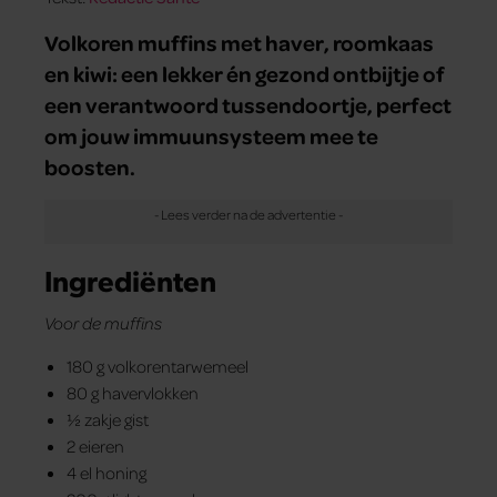
Volkoren muffins met haver, roomkaas
en kiwi: een lekker én gezond ontbijtje of
een verantwoord tussendoortje, perfect
om jouw immuunsysteem mee te
boosten.
Ingrediënten
Voor de muffins
180 g volkorentarwemeel
80 g havervlokken
½ zakje gist
2 eieren
4 el honing