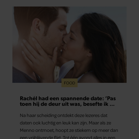
duidelijk waar zijn prioriteiten tegenwoordig
liggen: zijn gezin.
FOOD
Rachél had een spannende date: ‘Pas
toen hij de deur uit was, besefte ik wat
er echt was gebeurd’
Na haar scheiding ontdekt deze lezeres dat
daten ook luchtig en leuk kan zijn. Maar als ze
Menno ontmoet, hoopt ze stiekem op meer dan
een vrijblijvende flirt. Tot één avond alles in een