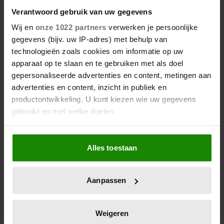
Verantwoord gebruik van uw gegevens
Wij en
onze 1022 partners
verwerken je persoonlijke
gegevens (bijv. uw IP-adres) met behulp van
technologieën zoals cookies om informatie op uw
apparaat op te slaan en te gebruiken met als doel
gepersonaliseerde advertenties en content, metingen aan
advertenties en content, inzicht in publiek en
productontwikkeling. U kunt kiezen wie uw gegevens
gebruikt en met welke doelen.
Als u het toestaat, willen we ook graag:
Alles toestaan
Informatie verzamelen over uw geografische
locatie, die tot een paar meter nauwkeurig kan zijn
Uw apparaat identificeren door het actief te
Aanpassen
scannen op specifieke eigenschappen (fingerprinting)
Lees meer over hoe uw persoonlijke gegevens worden
verwerkt en stel uw voorkeuren in het
detailgedeelte
in.
Weigeren
U kunt uw toestemming op elk moment wijzigen of