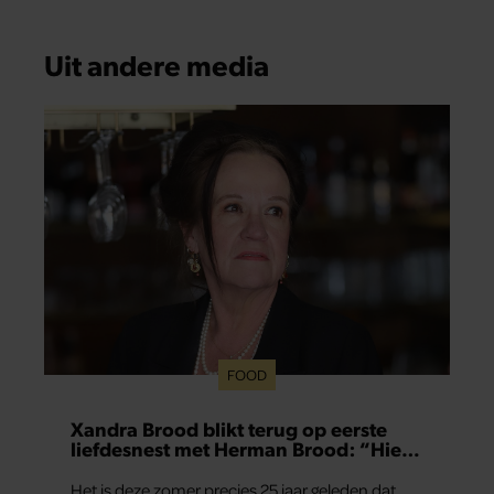
Uit andere media
FOOD
Xandra Brood blikt terug op eerste
liefdesnest met Herman Brood: “Hier
is Lola geboren”
Het is deze zomer precies 25 jaar geleden dat