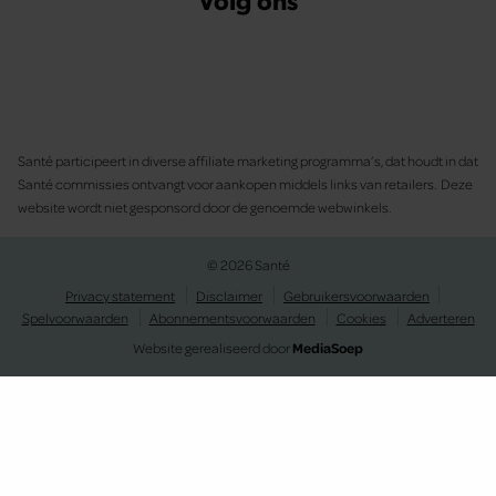
Santé participeert in diverse affiliate marketing programma’s, dat houdt in dat
Santé commissies ontvangt voor aankopen middels links van retailers. Deze
website wordt niet gesponsord door de genoemde webwinkels.
© 2026 Santé
Privacy statement
Disclaimer
Gebruikersvoorwaarden
Spelvoorwaarden
Abonnementsvoorwaarden
Cookies
Adverteren
Website gerealiseerd door
MediaSoep