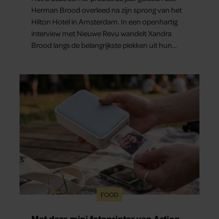
Herman Brood overleed na zijn sprong van het
Hilton Hotel in Amsterdam. In een openhartig
interview met Nieuwe Revu wandelt Xandra
Brood langs de belangrijkste plekken uit hun
gezamenlijke verleden. Vooral de woning aan de
Lange Leidsedwarsstraat roept een stortvloed
aan herinneringen op. Daar begon hun leven
samen en werd dochter Lola geboren.
FOOD
Met deze mini fotoprinter van Action