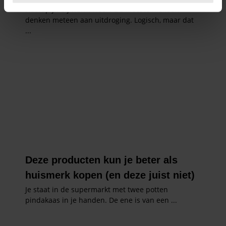
intrekken in de Cookieverklaring.
We gebruiken cookies om content en advertenties te
personaliseren, om functies voor social media te bieden
en om ons websiteverkeer te analyseren. Ook delen we
informatie over uw gebruik van onze site met onze
partners voor social media, adverteren en analyse. Deze
partners kunnen deze gegevens combineren met andere
informatie die u aan ze heeft verstrekt of die ze hebben
verzameld op basis van uw gebruik van hun services. U
gaat akkoord met onze cookies als u onze website blijft
gebruiken.