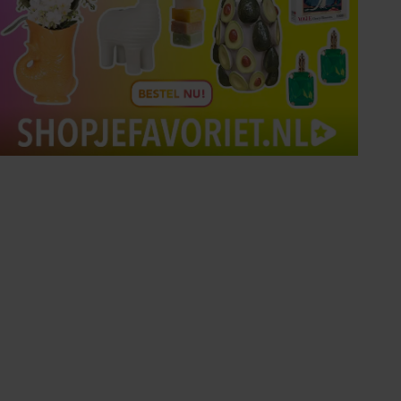
Tips om je lekker in je vel
te voelen
Met de Santé nieuwsbrief ontvang je elke
week tips om je energiek, ontspannen en in
balans te voelen.