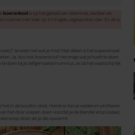
se
boerenkool
is op het gebied van vitamines, eiwitten en
 noemen het ‘kale’ op z’n Engels uitgesproken dan. En dit is
es)? Je weet niet wat je mist! Niet alleen is het supersimpel
werken. Ja, dus ook boerenkool! Het enige wat je hoeft te doen
e doen bij je zelfgemaakte hummus. Je zal het waarschijnlijk
!
 je het in de bouillon doet. Hierdoor kan je wederom profiteren
 kan het door soepen doen voordat je de blender erop loslaat,
matensoep doen als je die opwarmt.