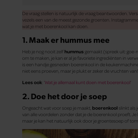
De vraag stellen is natuurlijk de vraag beantwoorden. Ver
vezels een van de meest gezonde groenten. Instagrammers
wat je met boerenkool kan doen.
1. Maak er hummus mee
Heb je nog nooit zelf
hummus
gemaakt (spreek uit: goe-mo
om te maken, je kan er al je favoriete ingrediënten in ver
is een handje gesneden boerenkool in de keukenmachine t
niet eens proeven, maar je plukt er zeker de vruchten van
Lees ook
: ‘
Wat je allemaal kunt doen met boerenkool
’
2. Doe het door je soep
Ongeacht wat voor soep je maakt,
boerenkool
slinkt als
van alle voordelen zonder dat je de boerenkool proeft. Je
maar je kan het natuurlijk ook door je groentesoep of to