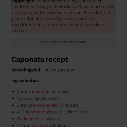
kappertjes
. Door de groenten langzaam te laten
sudderen, vermengen de smaken zich optimaal en krijg
je een gerecht dat zowel warm als koud heerlijk is. Het
geheim zit in de eenvoudige maar kwalitatieve
ingrediënten die samen een explosie van smaken
creëren.
Caponata recept
Bereidingstijd:
1 uur | 4 personen
Ingrediënten:
2 grote
aubergines
, in blokjes
1 grote
ui
, fijngesneden
3 stengels
bleekselderij
, in stukjes
400 g
tomatenblokjes
(uit blik of vers)
2 el
kappertjes
, uitgelekt
10
groene olijven
, gehalveerd