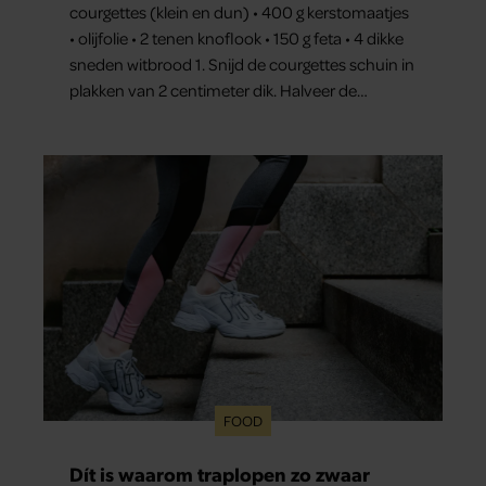
courgettes (klein en dun) • 400 g kerstomaatjes
• olijfolie • 2 tenen knoflook • 150 g feta • 4 dikke
sneden witbrood 1. Snijd de courgettes schuin in
plakken van 2 centimeter dik. Halveer de
tomaatjes. Pel en hak de knoflook. 2. Verhit een
scheut olie in…
FOOD
Dít is waarom traplopen zo zwaar