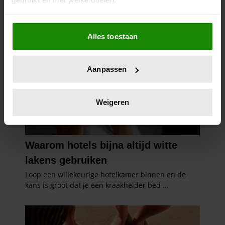
Als u het toestaat, willen we ook graag:
Alles toestaan
Informatie verzamelen over uw geografische
locatie, die tot een paar meter nauwkeurig kan zijn
Uw apparaat identificeren door het actief te
Aanpassen
scannen op specifieke eigenschappen (fingerprinting)
Lees meer over hoe uw persoonlijke gegevens worden
verwerkt en stel uw voorkeuren in het
detailgedeelte
in.
Weigeren
U kunt uw toestemming op elk moment wijzigen of
intrekken in de Cookieverklaring.
We gebruiken cookies om content en advertenties te
personaliseren, om functies voor social media te bieden
en om ons websiteverkeer te analyseren. Ook delen we
informatie over uw gebruik van onze site met onze
partners voor social media, adverteren en analyse. Deze
partners kunnen deze gegevens combineren met andere
informatie die u aan ze heeft verstrekt of die ze hebben