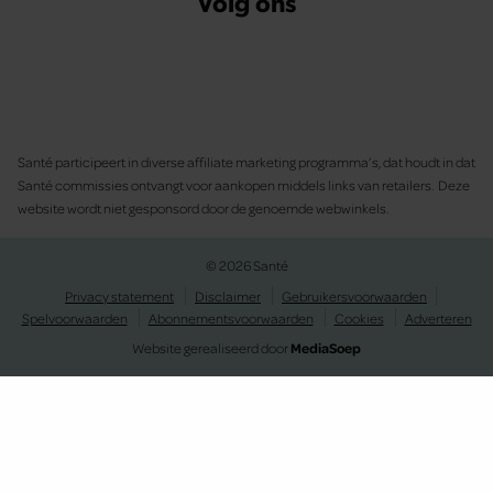
Volg ons
Santé participeert in diverse affiliate marketing programma’s, dat houdt in dat
Santé commissies ontvangt voor aankopen middels links van retailers. Deze
website wordt niet gesponsord door de genoemde webwinkels.
© 2026 Santé
Privacy statement
Disclaimer
Gebruikersvoorwaarden
Spelvoorwaarden
Abonnementsvoorwaarden
Cookies
Adverteren
Website gerealiseerd door
MediaSoep