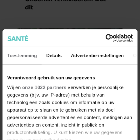
dit
Toestemming
Details
Advertentie-instellingen
Ov
Verantwoord gebruik van uw gegevens
Wij en
onze 1022 partners
verwerken je persoonlijke
gegevens (bijv. uw IP-adres) met behulp van
Zo creëer je een
technologieën zoals cookies om informatie op uw
egelvriendelijke tuin in 5
apparaat op te slaan en te gebruiken met als doel
eenvoudige stappen
gepersonaliseerde advertenties en content, metingen aan
advertenties en content, inzicht in publiek en
productontwikkeling. U kunt kiezen wie uw gegevens
gebruikt en met welke doelen.