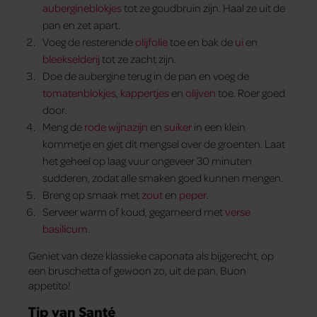
aubergineblokjes
tot ze goudbruin zijn. Haal ze uit de
pan en zet apart.
Voeg de resterende
olijfolie
toe en bak de
ui
en
bleekselderij
tot ze zacht zijn.
Doe de aubergine terug in de pan en voeg de
tomatenblokjes
,
kappertjes
en
olijven
toe. Roer goed
door.
Meng de
rode wijnazijn
en
suiker
in een klein
kommetje en giet dit mengsel over de groenten. Laat
het geheel op laag vuur ongeveer 30 minuten
sudderen, zodat alle smaken goed kunnen mengen.
Breng op smaak met
zout
en
peper
.
Serveer warm of koud, gegarneerd met
verse
basilicum
.
Geniet van deze klassieke caponata als bijgerecht, op
een bruschetta of gewoon zo, uit de pan. Buon
appetito!
Tip van Santé