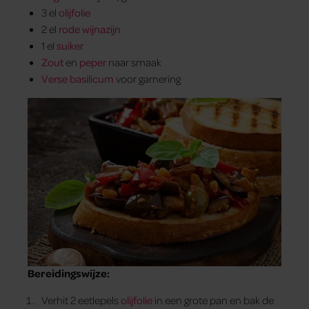
3 el
olijfolie
2 el
rode wijnazijn
1 el
suiker
Zout
en
peper
naar smaak
Verse basilicum
voor garnering
Bereidingswijze:
Verhit 2 eetlepels
olijfolie
in een grote pan en bak de