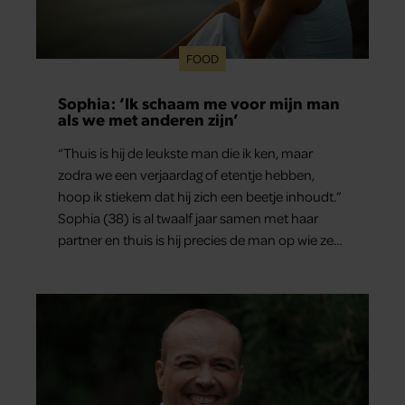
FOOD
Sophia: ‘Ik schaam me voor mijn man
als we met anderen zijn’
“Thuis is hij de leukste man die ik ken, maar
zodra we een verjaardag of etentje hebben,
hoop ik stiekem dat hij zich een beetje inhoudt.”
Sophia (38) is al twaalf jaar samen met haar
partner en thuis is hij precies de man op wie ze
verliefd werd: lief, zorgzaam en grappig. Toch
merkt ze dat ze zich steeds vaker schaamt zodra
ze samen onder de mensen zijn.