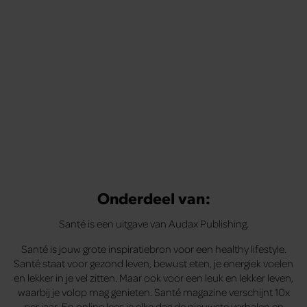
te voelen.
Onderdeel van:
Santé is een uitgave van Audax Publishing.
Santé is jouw grote inspiratiebron voor een healthy lifestyle.
Santé staat voor gezond leven, bewust eten, je energiek voelen
en lekker in je vel zitten. Maar ook voor een leuk en lekker leven,
waarbij je volop mag genieten. Santé magazine verschijnt 10x
per jaar. En online lees je elke dag de nieuwste verhalen en