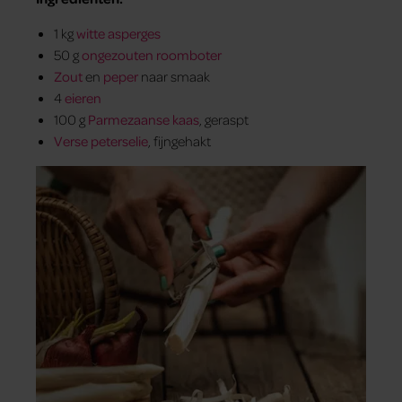
1 kg
witte asperges
50 g
ongezouten roomboter
Zout
en
peper
naar smaak
4
eieren
100 g
Parmezaanse kaas
, geraspt
Verse peterselie
, fijngehakt