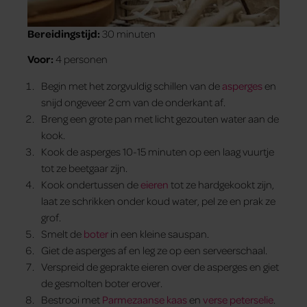
Bereidingstijd:
30 minuten
Voor:
4 personen
Begin met het zorgvuldig schillen van de
asperges
en
snijd ongeveer 2 cm van de onderkant af.
Breng een grote pan met licht gezouten water aan de
kook.
Kook de asperges 10-15 minuten op een laag vuurtje
tot ze beetgaar zijn.
Kook ondertussen de
eieren
tot ze hardgekookt zijn,
laat ze schrikken onder koud water, pel ze en prak ze
grof.
Smelt de
boter
in een kleine sauspan.
Giet de asperges af en leg ze op een serveerschaal.
Verspreid de geprakte eieren over de asperges en giet
de gesmolten boter erover.
Bestrooi met
Parmezaanse kaas
en
verse peterselie
.