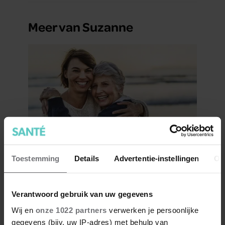
Meer van Suzanne
8 signalen dat je steeds meer
Toestemming
Details
Advertentie-instellingen
Ov
op je moeder lijkt
Verantwoord gebruik van uw gegevens
Wij en
onze 1022 partners
verwerken je persoonlijke
gegevens (bijv. uw IP-adres) met behulp van