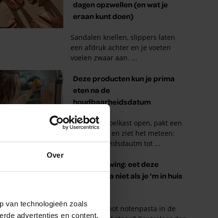
Over
p van technologieën zoals
erde advertenties en content,