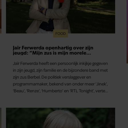
FOOD
Jaïr Ferwerda openhartig over zijn
jeugd: “Mijn zus is mijn morele
kompas”
Jaïr Ferwerda heeft een persoonlijk inkijkje gegeven
in zijn jeugd, zijn familie en de bijzondere band met
zijn zus Berbel. De politiek verslaggever en
programmamaker, bekend van onder meer ‘Jinek’,
‘Beau’, ‘Renze’, ‘Humberto’ en ‘RTL Tonight’, vertelt
dat juist zijn opvoeding de basis vormde voor zijn
carrière. Nog altijd kan hij voor advies bij zijn zus
terecht.