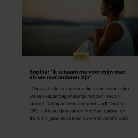
FOOD
Sophia: ‘Ik schaam me voor mijn man
als we met anderen zijn’
“Thuis is hij de leukste man die ik ken, maar zodra
we een verjaardag of etentje hebben, hoop ik
stiekem dat hij zich een beetje inhoudt.” Sophia
(38) is al twaalf jaar samen met haar partner en
thuis is hij precies de man op wie ze verliefd werd:
lief, zorgzaam en grappig. Toch merkt ze dat ze zich
steeds vaker schaamt zodra ze samen onder de