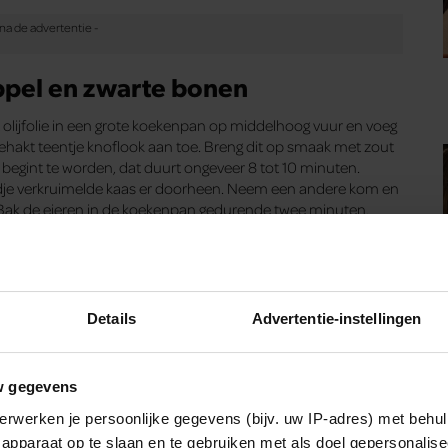
ppel en zwarte bonen
lijfolie in een grote koekenpan op middelhoog vuur en voeg
gehakt teentje knoflook aan toe. Breng dit op smaak met zout
 begint te worden, dat duurt ongeveer 8 tot 10 minuten.
dje verkruimelde kaas er doorheen. Neem een andere kom en
e. Bak de eieren in de koekenpan gedurende twee minuten.
n vouw de omelet dubbel. Herhaal hetzelfde met nog twee
Details
Advertentie-instellingen
w gegevens
in een keukenmachine, samen met 35 gram broodkruimels,
eelepel komijn, een theelepel zout, een theelepel peper en
erwerken je persoonlijke gegevens (bijv. uw IP-adres) met behul
r en zet de keukenmachine kort aan om alles samen te
apparaat op te slaan en te gebruiken met als doel gepersonalise