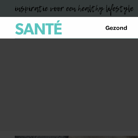
inspiratie voor een healthy lifestyle
Gezond