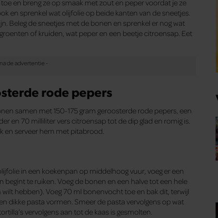
n toe en breng ze op smaak met zout en peper voordat je ze
ok en sprenkel wat olijfolie op beide kanten van de sneetjes.
ijn. Beleg de sneetjes met de bonen en sprenkel er nog wat
groenten of kruiden, wat peper en een beetje citroensap. Eet
osterde rode pepers
bonen samen met 150-175 gram geroosterde rode pepers, een
r en 70 milliliter vers citroensap tot de dip glad en romig is.
k en serveer hem met pitabrood.
ijfolie in een koekenpan op middelhoog vuur, voeg er een
en begint te ruiken. Voeg de bonen en een halve tot een hele
ten wilt hebben). Voeg 70 ml bonenvocht toe en bak dit, terwijl
een dikke pasta vormen. Smeer de pasta vervolgens op wat
ortilla’s vervolgens aan tot de kaas is gesmolten.