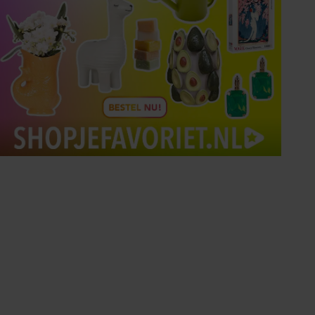
Tips om je lekker in je vel
te voelen
Met de Santé nieuwsbrief ontvang je elke
week tips om je energiek, ontspannen en in
balans te voelen.