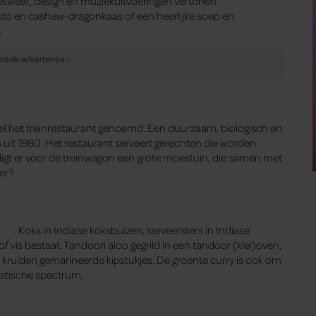
eetwear, design en muziekuitvoeringen vertonen.
sto en cashew-dragonkaas of een heerlijke soep en
.
l het treinrestaurant genoemd. Een duurzaam, biologisch en
n uit 1980. Het restaurant serveert gerechten die worden
ligt er voor de treinwagon een grote moestuin, die samen met
er?
. Koks in Indiase koksbuizen, serveersters in Indiase
of vis bestaat. Tandoori aloo gegrild in een tandoor (klei)oven,
e kruiden gemarineerde kipstukjes. De groente curry is ook om
nistische spectrum.