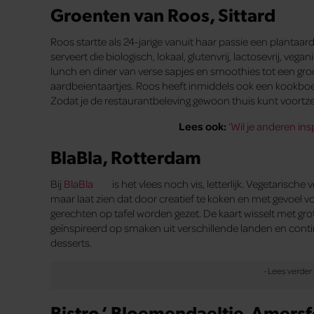
Groenten van Roos, Sittard
Roos startte als 24-jarige vanuit haar passie een plantaard
serveert die biologisch, lokaal, glutenvrij, lactosevrij, vegan
lunch en diner van verse sapjes en smoothies tot een groo
aardbeientaartjes. Roos heeft inmiddels ook een kookbo
Zodat je de restaurantbeleving gewoon thuis kunt voortze
Lees ook:
‘
Wil je anderen ins
BlaBla, Rotterdam
Bij
BlaBla
is het vlees noch vis, letterlijk. Vegetarisch
maar laat zien dat door creatief te koken en met gevoel vo
gerechten op tafel worden gezet. De kaart wisselt met gro
geïnspireerd op smaken uit verschillende landen en contin
desserts.
Bistro ‘ Bloemendaeltje, Amers