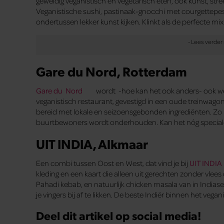
geweldig veganistisch en vegetarisch eten, ook kunst, str
Veganistische sushi, pastinaak-gnocchi met courgettepe
ondertussen lekker kunst kijken. Klinkt als de perfecte mix
Gare du Nord, Rotterdam
Gare du Nord
wordt -hoe kan het ook anders- ook we
veganistisch restaurant, gevestigd in een oude treinwago
bereid met lokale en seizoensgebonden ingrediënten. Zo 
buurtbewoners wordt onderhouden. Kan het nóg special
UIT INDIA, Alkmaar
Een combi tussen Oost en West, dat vind je bij
UIT INDIA
kleding en een kaart die alleen uit gerechten zonder vlees 
Pahadi kebab, en natuurlijk chicken masala van in Indias
je vingers bij af te likken. De beste Indiër binnen het vega
Deel dit artikel op social media!