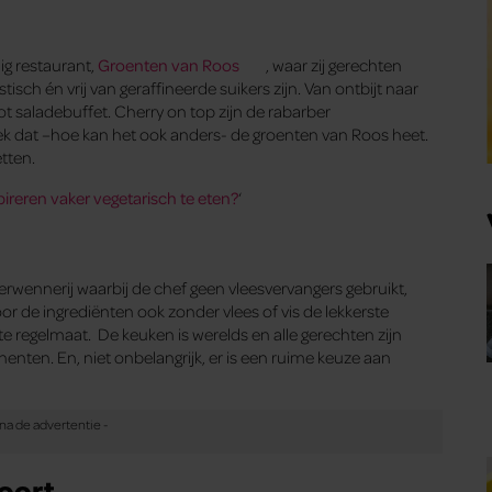
ig restaurant,
Groenten van Roos
, waar zij gerechten
istisch én vrij van geraffineerde suikers zijn. Van ontbijt naar
t saladebuffet. Cherry on top zijn de rabarber
ek dat –hoe kan het ook anders- de groenten van Roos heet.
tten.
pireren vaker vegetarisch te eten?
‘
e verwennerij waarbij de chef geen vleesvervangers gebruikt,
or de ingrediënten ook zonder vlees of vis de lekkerste
te regelmaat. De keuken is werelds en alle gerechten zijn
enten. En, niet onbelangrijk, er is een ruime keuze aan
foort