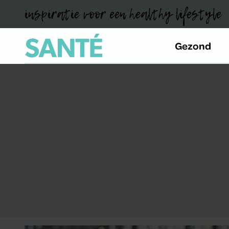
inspiratie voor een healthy lifestyle
Gezond