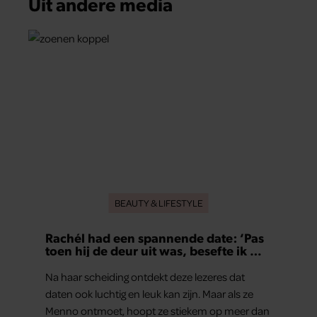
Uit andere media
BEAUTY & LIFESTYLE
Rachél had een spannende date: ‘Pas
toen hij de deur uit was, besefte ik wat
er echt was gebeurd’
Na haar scheiding ontdekt deze lezeres dat
daten ook luchtig en leuk kan zijn. Maar als ze
Menno ontmoet, hoopt ze stiekem op meer dan