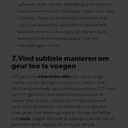
opfleuren, maar ook een heerlijke geur verspreiden.
Kies bloemen met een sterke geur, zoals rozen, lelies
of jasmijn. Plaats ze op strategische plekken in je
huis, zoals de eettafel, salontafel of vensterbank.
Naast bloemen kun je ook geurige planten zoals
lavendel of citroenmelisse kweken voor een
natuurlijke geur in huis.
7. Vind subtiele manieren om
geur toe te voegen
Diffusers met
etherische oliën
zijn niet de enige
manier om een fijne geur in je huis te creëren. Wat
dacht je bijvoorbeeld van subtiele geurstokjes? Of maak
een DIY-geurbron door bijvoorbeeld potpourri te
maken (niet te sterk, uiteraard) of maak zakjes met
soda. Deze absorberen niet alleen de vieze geurtjes,
maar geven ook lekkere geurtjes af. Vul een koffiefilter
met
soda
, voeg er een paar drupjes geurolie aan toe en
bind hem dicht. Heerlijk, fris en super simpel!