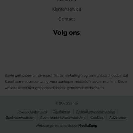
Klantenservice
Contact
Volg ons
Santé participeert in diverse affiliate marketing programma’s, dat houdt in dat
Santé commissies ontvangt voor aankopen middels links van retailers. Deze
website wordt niet gesponsord door de genoemde webwinkels.
© 2026 Santé
Privacy statement
Disclaimer
Gebruikersvoorwaarden
Spelvoorwaarden
Abonnementsvoorwaarden
Cookies
Adverteren
Website gerealiseerd door
MediaSoep