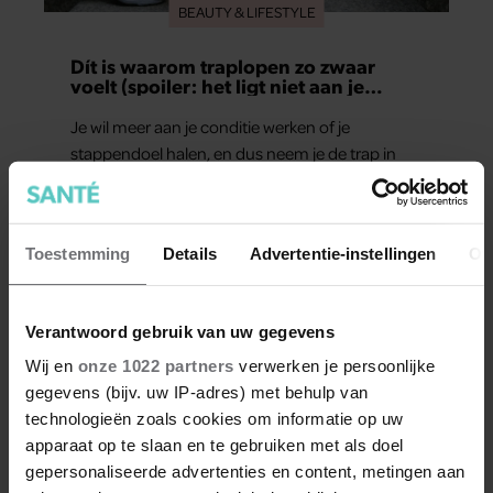
BEAUTY & LIFESTYLE
Dít is waarom traplopen zo zwaar
voelt (spoiler: het ligt niet aan je
conditie)
Je wil meer aan je conditie werken of je
stappendoel halen, en dus neem je de trap in
plaats van de roltrap of lift. Maar halverwege
begin je al met hijgen. Dit terwijl je van een half
uur wandelen geen last hebt. Hoe kan dat?
Toestemming
Details
Advertentie-instellingen
Ov
Verantwoord gebruik van uw gegevens
Wij en
onze 1022 partners
verwerken je persoonlijke
gegevens (bijv. uw IP-adres) met behulp van
Meer van Santé
technologieën zoals cookies om informatie op uw
apparaat op te slaan en te gebruiken met als doel
gepersonaliseerde advertenties en content, metingen aan