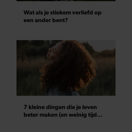
partners kunnen deze gegevens combineren met andere
Wat als je stiekem verliefd op
informatie die u aan ze heeft verstrekt of die ze hebben
een ander bent?
verzameld op basis van uw gebruik van hun services. U
gaat akkoord met onze cookies als u onze website blijft
gebruiken.
7 kleine dingen die je leven
beter maken (en weinig tijd
kosten)