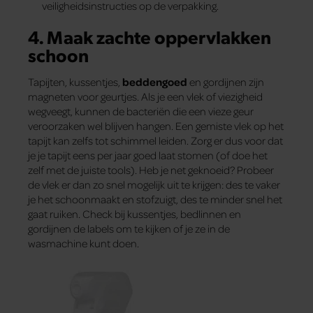
veiligheidsinstructies op de verpakking.
4. Maak zachte oppervlakken
schoon
Tapijten, kussentjes,
beddengoed
en gordijnen zijn
magneten voor geurtjes. Als je een vlek of viezigheid
wegveegt, kunnen de bacteriën die een vieze geur
veroorzaken wel blijven hangen. Een gemiste vlek op het
tapijt kan zelfs tot schimmel leiden. Zorg er dus voor dat
je je tapijt eens per jaar goed laat stomen (of doe het
zelf met de juiste tools). Heb je net geknoeid? Probeer
de vlek er dan zo snel mogelijk uit te krijgen: des te vaker
je het schoonmaakt en stofzuigt, des te minder snel het
gaat ruiken. Check bij kussentjes, bedlinnen en
gordijnen de labels om te kijken of je ze in de
wasmachine kunt doen.