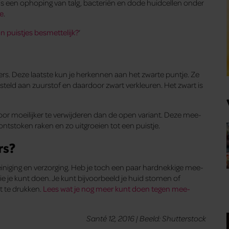
 een ophoping van talg, bacteriën en dode huidcellen onder
ie
.
an puistjes besmettelijk?
‘
rs. Deze laatste kun je herkennen aan het zwarte puntje. Ze
teld aan zuurstof en daardoor zwart verkleuren. Het zwart is
oor moeilijker te verwijderen dan de open variant. Deze mee-
ontstoken raken en zo uitgroeien tot een puistje.
rs?
reiniging en verzorging. Heb je toch een paar hardnekkige mee-
die je kunt doen. Je kunt bijvoorbeeld je huid stomen of
t te drukken.
Lees wat je nog meer kunt doen tegen mee-
Santé 12, 2016 | Beeld: Shutterstock