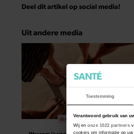
Deel dit artikel op social media!
Uit andere media
Toestemming
Verantwoord gebruik van u
BEAUTY & LIFESTYLE
Wij en
onze 1022 partners
v
cookies om informatie op uw 
Waarom je voeten op warme dagen