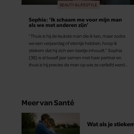
BEAUTY & LIFESTYLE
Sophia: ‘Ik schaam me voor mijn man
als we met anderen zijn’
“Thuis is hij de leukste man die ik ken, maar zodra
we een verjaardag of etentje hebben, hoop ik
stiekem dat hij zich een beetje inhoudt.” Sophia
(38) is al twaalf jaar samen met haar partner en
thuis is hij precies de man op wie ze verliefd werd:
lief, zorgzaam en grappig. Toch merkt ze dat ze zich
steeds vaker schaamt zodra ze samen onder de
mensen zijn.
Meer van Santé
Wat als je stieke