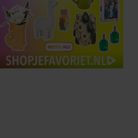
Tips om je lekker in je vel
te voelen
Met de Santé nieuwsbrief ontvang je elke
week tips om je energiek, ontspannen en in
balans te voelen.