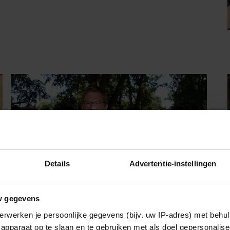
Details
Advertentie-instellingen
w gegevens
BEAUTY & LIFESTYLE
erwerken je persoonlijke gegevens (bijv. uw IP-adres) met behul
apparaat op te slaan en te gebruiken met als doel gepersonalise
Jaïr Ferwerda openhartig over zijn