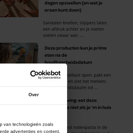
Over
p van technologieën zoals
erde advertenties en content,