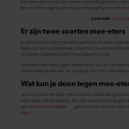
Een mee-eter wordt ook wel een comedo genoemd. Het is
je huid. Het is eigenlijk een kleine verstopping van een
por
Lees ook:
‘
Is pus v
Er zijn twee soorten mee-eters
Er zijn twee soorten mee-eters: gesloten en open mee-ete
liggen op het huidoppervlak, waardoor ze worden blootges
dus geen viezigheid, zoals soms gedacht wordt.
Gesloten mee-eters liggen dieper in de huid en zijn daard
eters herken je aan een wit puntje en kunnen makkelijker 
Wat kun je doen tegen mee-ete
Je kunt je huid het best met rust laten, naast een goede 
eters die je wilt aanpakken, dan zijn er een aantal dingen 
een
comedonenlepeltje
gebruiken om de mee-eter ui
eters.