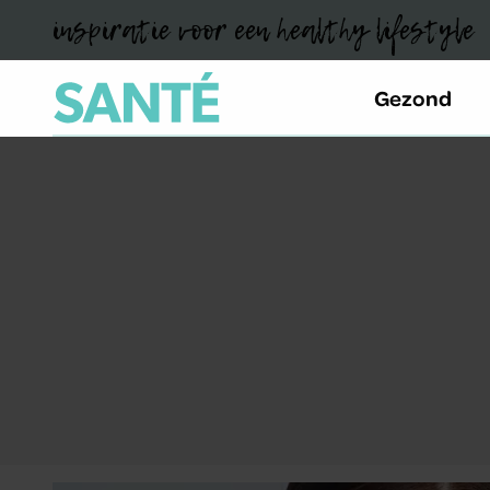
inspiratie voor een healthy lifestyle
Gezond