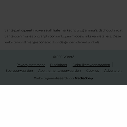
Santé participeert in diverse affiliate marketing programma’s, dat houdt in dat
Santé commissies ontvangt voor aankopen middels links van retailers. Deze
website wordt niet gesponsord door de genoemde webwinkels.
© 2026 Santé
Privacy statement
Disclaimer
Gebruikersvoorwaarden
Spelvoorwaarden
Abonnementsvoorwaarden
Cookies
Adverteren
Website gerealiseerd door
MediaSoep