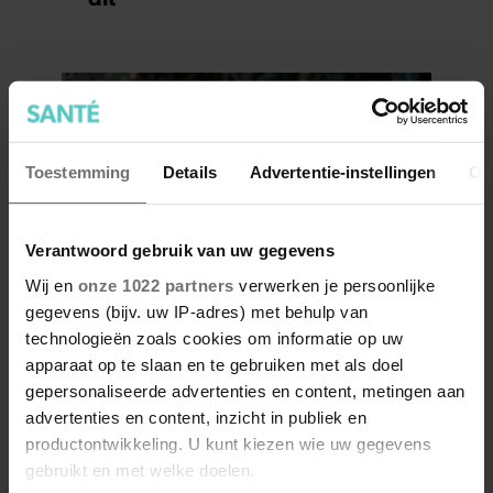
Toestemming
Details
Advertentie-instellingen
Ov
Verantwoord gebruik van uw gegevens
Wij en
onze 1022 partners
verwerken je persoonlijke
gegevens (bijv. uw IP-adres) met behulp van
Zo creëer je een
technologieën zoals cookies om informatie op uw
egelvriendelijke tuin in 5
apparaat op te slaan en te gebruiken met als doel
eenvoudige stappen
gepersonaliseerde advertenties en content, metingen aan
advertenties en content, inzicht in publiek en
productontwikkeling. U kunt kiezen wie uw gegevens
gebruikt en met welke doelen.