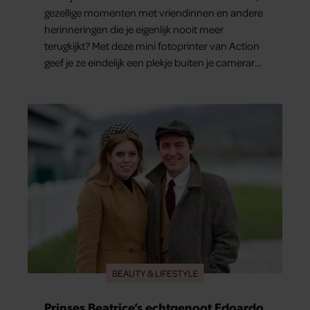
gezellige momenten met vriendinnen en andere
herinneringen die je eigenlijk nooit meer
terugkijkt? Met deze mini fotoprinter van Action
geef je ze eindelijk een plekje buiten je camerarol.
En het leuke: binnen één minuut heb je jouw
foto al in handen.
BEAUTY & LIFESTYLE
Prinses Beatrice’s echtgenoot Edoardo