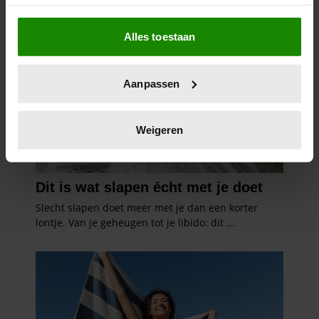
Als u het toestaat, willen we ook graag:
Alles toestaan
Informatie verzamelen over uw geografische
locatie, die tot een paar meter nauwkeurig kan zijn
Uw apparaat identificeren door het actief te
Aanpassen
scannen op specifieke eigenschappen (fingerprinting)
Lees meer over hoe uw persoonlijke gegevens worden
verwerkt en stel uw voorkeuren in het
detailgedeelte
in.
Weigeren
U kunt uw toestemming op elk moment wijzigen of
intrekken in de Cookieverklaring.
We gebruiken cookies om content en advertenties te
personaliseren, om functies voor social media te bieden
en om ons websiteverkeer te analyseren. Ook delen we
informatie over uw gebruik van onze site met onze
partners voor social media, adverteren en analyse. Deze
partners kunnen deze gegevens combineren met andere
informatie die u aan ze heeft verstrekt of die ze hebben
verzameld op basis van uw gebruik van hun services. U