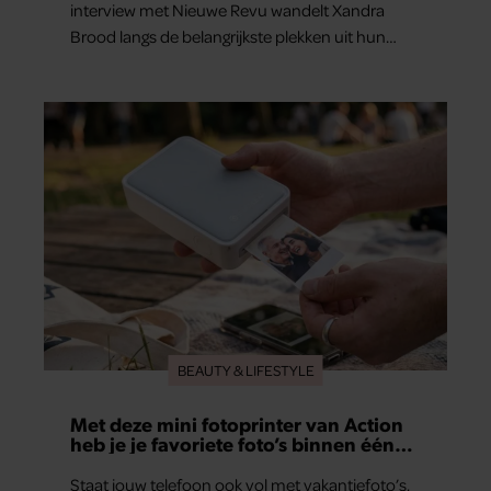
interview met Nieuwe Revu wandelt Xandra
Brood langs de belangrijkste plekken uit hun
gezamenlijke verleden. Vooral de woning aan de
Lange Leidsedwarsstraat roept een stortvloed
aan herinneringen op. Daar begon hun leven
samen en werd dochter Lola geboren.
BEAUTY & LIFESTYLE
Met deze mini fotoprinter van Action
heb je je favoriete foto’s binnen één
minuut in handen
Staat jouw telefoon ook vol met vakantiefoto’s,