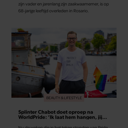
zijn vader en jarenlang zijn zaakwaarnemer, is op
68-jarige leeftijd overleden in Rosario.
BEAUTY & LIFESTYLE
Splinter Chabot doet oproep na
WorldPride: ‘Ik laat hem hangen, jij
hopelijk ook’
Nu de weken die in het teken stonden van Pride