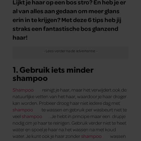
Lijkt je haar op een bos stro? En heb je er
al van alles aan gedaan om meer glans
erin in te krijgen? Met deze 6 tips heb jij
straks een fantastische bos glanzend
haar!
1. Gebruik iets minder
shampoo
Shampoo
reinigt je haar, maar het verwijdert ook de
natuurlijke vetten van het haar, waardoor je haar droger
kan worden. Probeer droog haar niet iedere dag met
shampoo
te wassen en gebruik per wasbeurt niet te
veel
shampoo
. Je hebt in principe maar een drupje
nodig om je haar te reinigen. Gebruik verder niet te heet
water en spoel je haar na het wassen na met koud
water. Je kunt ook je haar zonder
shampoo
wassen