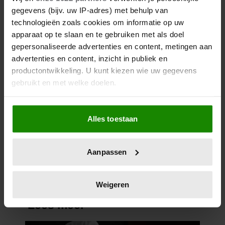
gegevens (bijv. uw IP-adres) met behulp van
technologieën zoals cookies om informatie op uw
apparaat op te slaan en te gebruiken met als doel
gepersonaliseerde advertenties en content, metingen aan
advertenties en content, inzicht in publiek en
productontwikkeling. U kunt kiezen wie uw gegevens
gebruikt en met welke doelen.
Als u het toestaat, willen we ook graag:
Wat als je stiekem verliefd op
Alles toestaan
Informatie verzamelen over uw geografische
een ander bent?
locatie, die tot een paar meter nauwkeurig kan zijn
Uw apparaat identificeren door het actief te
Aanpassen
scannen op specifieke eigenschappen (fingerprinting)
Lees meer over hoe uw persoonlijke gegevens worden
verwerkt en stel uw voorkeuren in het
detailgedeelte
in.
Weigeren
U kunt uw toestemming op elk moment wijzigen of
intrekken in de Cookieverklaring.