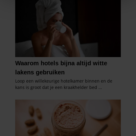
We gebruiken cookies om content en advertenties te
personaliseren, om functies voor social media te bieden
en om ons websiteverkeer te analyseren. Ook delen we
informatie over uw gebruik van onze site met onze
partners voor social media, adverteren en analyse. Deze
partners kunnen deze gegevens combineren met andere
informatie die u aan ze heeft verstrekt of die ze hebben
verzameld op basis van uw gebruik van hun services. U
gaat akkoord met onze cookies als u onze website blijft
gebruiken.