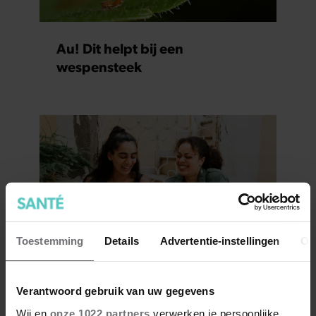
Au! Dit helpt bij een
wespensteek
Toestemming
Details
Advertentie-instellingen
Ov
Hoe ongezond zijn ijsjes?
Verantwoord gebruik van uw gegevens
Wij en
onze 1022 partners
verwerken je persoonlijke