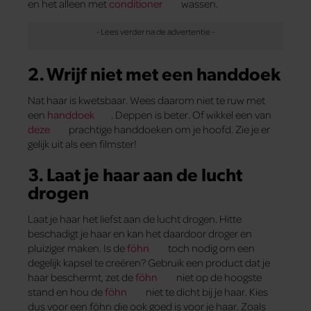
en het alleen met
conditioner
wassen.
2. Wrijf niet met een handdoek
Nat haar is kwetsbaar. Wees daarom niet te ruw met
een
handdoek
. Deppen is beter. Of wikkel een van
deze
prachtige handdoeken om je hoofd. Zie je er
gelijk uit als een filmster!
3. Laat je haar aan de lucht
drogen
Laat je haar het liefst aan de lucht drogen. Hitte
beschadigt je haar en kan het daardoor droger en
pluiziger maken. Is de
föhn
toch nodig om een
degelijk kapsel te creëren? Gebruik een product dat je
haar beschermt, zet de
föhn
niet op de hoogste
stand en hou de
föhn
niet te dicht bij je haar. Kies
dus voor een föhn die ook goed is voor je haar. Zoals