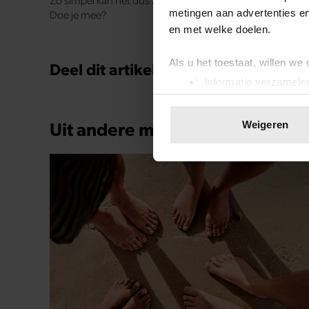
Zo simpel kan het dus zijn om je borstel schoon te maken
metingen aan advertenties en
Doe je mee?
en met welke doelen.
Als u het toestaat, willen we
Deel dit artikel op social media!
Informatie verzamelen
Uw apparaat identific
Lees meer over hoe uw perso
Uit andere media
Weigeren
toestemming op elk moment wi
We gebruiken cookies om cont
websiteverkeer te analyseren
media, adverteren en analys
verstrekt of die ze hebben v
onze website blijft gebruiken.