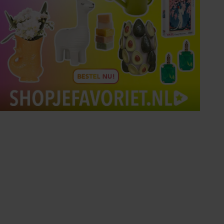
Tips om je lekker in je vel
te voelen
Met de Santé nieuwsbrief ontvang je elke
week tips om je energiek, ontspannen en in
balans te voelen.