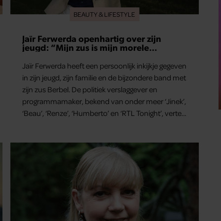
BEAUTY & LIFESTYLE
Jaïr Ferwerda openhartig over zijn
jeugd: “Mijn zus is mijn morele
kompas”
Jaïr Ferwerda heeft een persoonlijk inkijkje gegeven
in zijn jeugd, zijn familie en de bijzondere band met
zijn zus Berbel. De politiek verslaggever en
programmamaker, bekend van onder meer ‘Jinek’,
‘Beau’, ‘Renze’, ‘Humberto’ en ‘RTL Tonight’, vertelt
dat juist zijn opvoeding de basis vormde voor zijn
carrière. Nog altijd kan hij voor advies bij zijn zus
terecht.