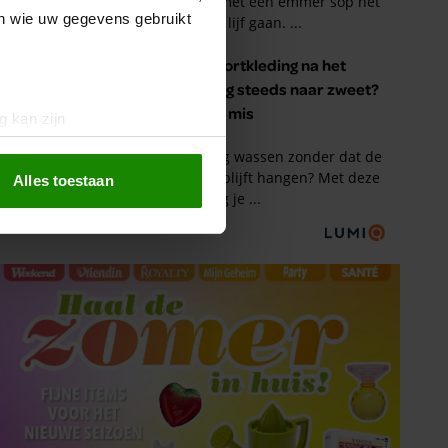
en wie uw gegevens gebruikt
g kan zijn
erprinting)
t
detailgedeelte
in. U kunt uw
Alles toestaan
 media te bieden en om ons
ze partners voor social
nformatie die u aan ze heeft
oord met onze cookies als u