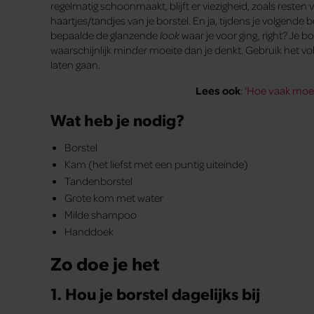
regelmatig schoonmaakt, blijft er viezigheid, zoals reste
haartjes/tandjes van je borstel. En ja, tijdens je volgende 
bepaalde de glanzende
look
waar je voor ging, right? Je 
waarschijnlijk minder moeite dan je denkt. Gebruik het 
laten gaan.
Lees ook
: ‘
Hoe vaak moet
Wat heb je nodig?
Borstel
Kam (het liefst met een puntig uiteinde)
Tandenborstel
Grote kom met water
Milde shampoo
Handdoek
Zo doe je het
1. Hou je borstel dagelijks bij