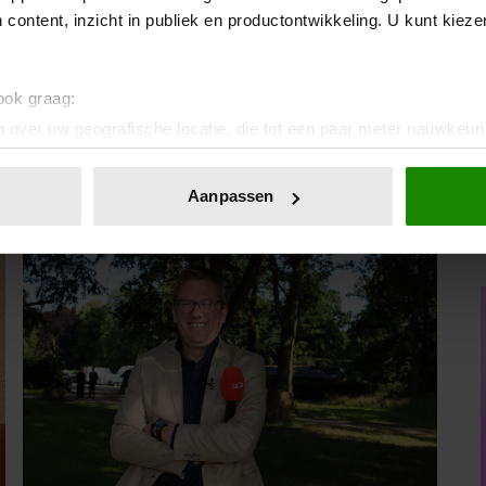
! Wij gaan dit schoonmaakritueel zeker maandelijks herhalen.
 content, inzicht in publiek en productontwikkeling. U kunt kiez
Bron:
Realsimple.com
 ook graag:
 over uw geografische locatie, die tot een paar meter nauwkeuri
eren door het actief te scannen op specifieke eigenschappen (fing
onlijke gegevens worden verwerkt en stel uw voorkeuren in he
Aanpassen
jzigen of intrekken in de Cookieverklaring.
ent en advertenties te personaliseren, om functies voor social
. Ook delen we informatie over uw gebruik van onze site met on
e. Deze partners kunnen deze gegevens combineren met andere i
erzameld op basis van uw gebruik van hun services. U gaat akk