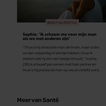
BEAUTY & LIFESTYLE
Sophia: ‘Ik schaam me voor mijn man
als we met anderen zijn’
“Thuis is hij de leukste man die ik ken, maar zodra
we een verjaardag of etentje hebben, hoop ik
stiekem dat hij zich een beetje inhoudt.” Sophia
(38) is al twaalf jaar samen met haar partner en
thuis is hij precies de man op wie ze verliefd werd:
lief, zorgzaam en grappig. Toch merkt ze dat ze zich
steeds vaker schaamt zodra ze samen onder de
mensen zijn.
Meer van Santé