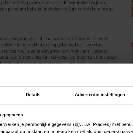
t je borstel. Hiervoor kan je je handen gebruiken of je kan
je een puntkam hebt, gebruik dan de punt van de kam om je
stel een grondige schoonmaakbeurt te geven. Dit zorgt
die zich in je borstel hebben opgebouwd eruit worden
it te doen vul je eerst een grote kom met warm water en
rstel vooral niet weken in het water, want dat kan het kussen
lde shampoo op je borstel en masseer je die in met een
t afspoelproces totdat het water wat van je borstel afkomt
Details
Advertentie-instellingen
w gegevens
t hij volledig droog is. Om de borstel het beste te laten
druppelen met de borstelkant naar beneden.
erwerken je persoonlijke gegevens (bijv. uw IP-adres) met behul
apparaat op te slaan en te gebruiken met als doel gepersonalise