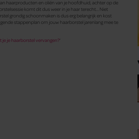
n van haarproducten en oliën van je hoofdhuid, achter op de
borstelsessie komt dit dus weer in je haar terecht… Niet
borstel grondig schoonmaken is dus erg belangrijk en kost
volgende stappenplan om jouw haarborstel jarenlang mee te
 je je haarborstel vervangen?
‘