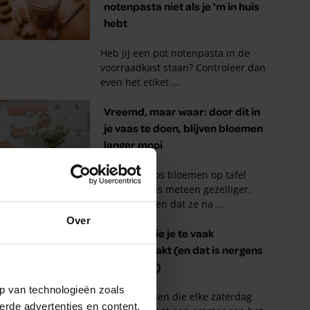
Over
p van technologieën zoals
erde advertenties en content,