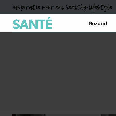
inspiratie voor een healthy lifestyle
Gezond