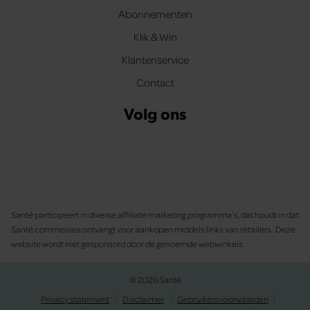
Abonnementen
Klik & Win
Klantenservice
Contact
Volg ons
Santé participeert in diverse affiliate marketing programma’s, dat houdt in dat
Santé commissies ontvangt voor aankopen middels links van retailers. Deze
website wordt niet gesponsord door de genoemde webwinkels.
© 2026 Santé
Privacy statement
Disclaimer
Gebruikersvoorwaarden