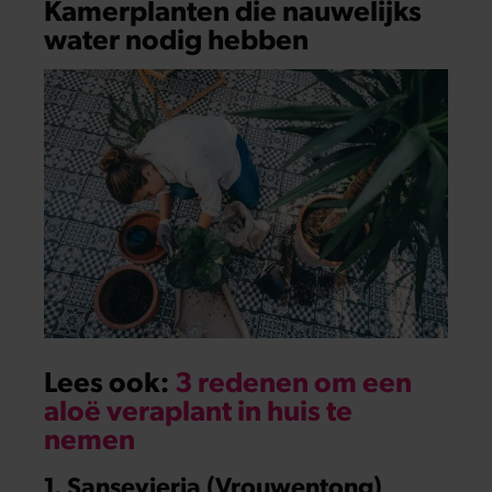
Kamerplanten die nauwelijks
water nodig hebben
Lees ook:
3 redenen om een
aloë veraplant in huis te
nemen
1. Sansevieria (Vrouwentong)