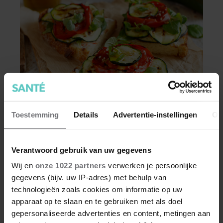
BEAUTY & LIFESTYLE
Toestemming
Details
Advertentie-instellingen
Ov
Deze goudbruine bruschetta met
courgette en feta wil je meteen maken
Verantwoord gebruik van uw gegevens
Bereidingstijd: 20 minuten • 700 g jonge
Wij en
onze 1022 partners
verwerken je persoonlijke
courgettes (klein en dun) • 400 g kerstomaatjes
gegevens (bijv. uw IP-adres) met behulp van
• olijfolie • 2 tenen knoflook • 150 g feta • 4 dikke
technologieën zoals cookies om informatie op uw
sneden witbrood 1. Snijd de courgettes schuin in
apparaat op te slaan en te gebruiken met als doel
plakken van 2 centimeter dik. Halveer de
gepersonaliseerde advertenties en content, metingen aan
tomaatjes. Pel en hak de knoflook. 2. Verhit een