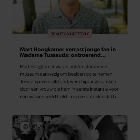
BEAUTY & LIFESTYLE
Mart Hoogkamer verrast jonge fan in
Madame Tussauds: ontroerend
moment eindigt in tranen
Mart Hoogkamer was in het Amsterdamse
museum aanwezig om beelden op te nemen.
Terwijl hij even stilstond, werd hij aangesproken
door een vrouw die hem in eerste instantie voor
een wassenbeeld hield. Toen ze ontdekte dat het
écht Mart was, vroeg ze hem of hij nog heel even
wilde blijven staan. Haar zoontje was namelijk…