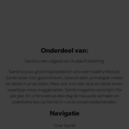
Met de Santé nieuwsbrief ontvang je elke week
tips om je energiek, ontspannen en in balans
te voelen.
Onderdeel van:
Santé is een uitgave van Audax Publishing.
Santé is jouw grote inspiratiebron voor een healthy lifestyle.
Santé staat voor gezond leven, bewust eten, je energiek voelen
en lekker in je vel zitten. Maar ook voor een leuk en lekker leven,
waarbij je volop mag genieten. Santé magazine verschijnt 10x
per jaar. En online lees je elke dag de nieuwste verhalen en
praktische tips op Santé.nl + onze social media kanalen.
Navigatie
Over Santé