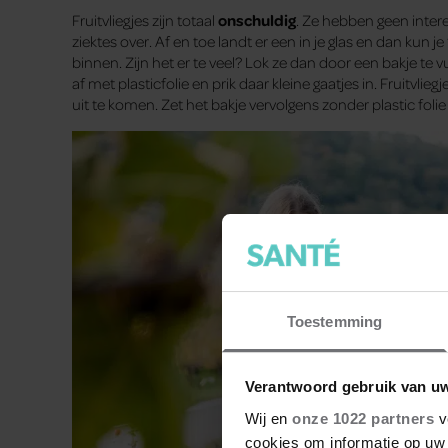
Fruitvliegjes zijn totaal
onschuldig
. Ze hebben geen intere
ziektes over. Af en toe landt er een in je glas en dan kun je
binnen. Zijn het er te veel? Lok ze dan door een bakje te vu
af met plasticfolie en prik daar kleine gaatjes in. Fruitvli
uit te komen. Zet het bakje vervolgens zonder plastic­ fol
Toestemming
Verantwoord gebruik van u
Wij en
onze 1022 partners
v
cookies om informatie op uw 