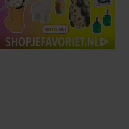
Tips om je lekker in je vel
te voelen
Met de Santé nieuwsbrief ontvang je elke
week tips om je energiek, ontspannen en in
balans te voelen.