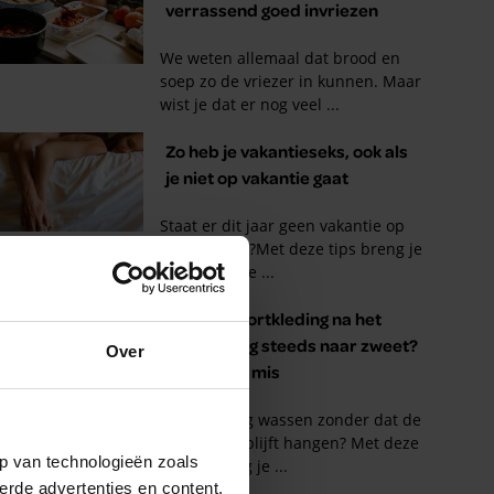
Over
p van technologieën zoals
erde advertenties en content,