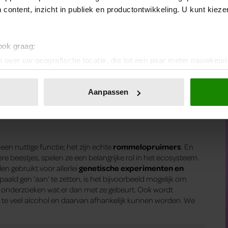
 content, inzicht in publiek en productontwikkeling. U kunt kiez
 ook graag:
 over uw geografische locatie, die tot een paar meter nauwkeuri
eren door het actief te scannen op specifieke eigenschappen (fing
onlijke gegevens worden verwerkt en stel uw voorkeuren in he
Aanpassen
jzigen of intrekken in de Cookieverklaring.
ent en advertenties te personaliseren, om functies voor social
. Ook delen we informatie over uw gebruik van onze site met on
k een nuttige functie; het zijn echte
rommelopruimers
. En
e. Deze partners kunnen deze gegevens combineren met andere i
re beestjes, spelen ze een belangrijke rol in het ecosysteem.
erzameld op basis van uw gebruik van hun services. U gaat akk
n gebruikt voor allerlei
genetische experimenten en
paald gen ‘aan’ te zetten, is het bijvoorbeeld mogelijk om
 te onderzoeken wat er dan met ze gebeurt. Ook wordt
or te veel alcohol en daarvan afhankelijk kunnen worden. We