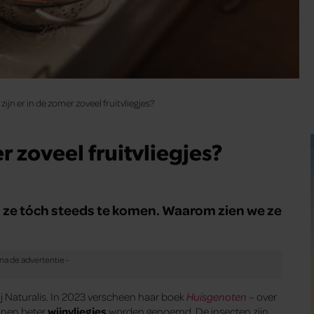
jn er in de zomer zoveel fruitvliegjes?
 zoveel fruitvliegjes?
ken ze tóch steeds te komen. Waarom zien we ze
 Naturalis. In 2023 verscheen haar boek
Huisgenoten
– over
unnen beter
wijnvliegjes
worden genoemd. De insecten zijn