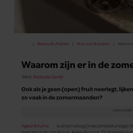
Beauty & Lifestyle
Huis, tuin & keuken
Waarom zi
Waarom zijn er in de zomer
Tekst:
Redactie Santé
Ook als je geen (open) fruit neerlegt, lij
zo vaak in de zomermaanden?
Aglaia Bouma
is entomoloog (insectendeskundige) bij
insecten in en om je huis. Aglaia Bouma: “Fruitvliegjes k