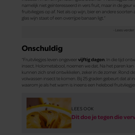
namelijk niet geïnteresseerd in vers fruit, maar in de geur v
fruitvliegjes op af. Net als op wijn, bier en andere soort
glas wijn staat of een overrijpe banaan ligt.”
Onschuldig
“Fruitvliegjes leven ongeveer
vijftig dagen
. In die tijd on
insect. Holometabool, noemen we dat. Na het paren kan een
kunnen zich snel ontwikkelen, zeker in de zomer. Rond de 
volwassen insect te komen. Bij 25 graden gebeurt dat al in
waarom je als het warm is ineens een heleboel fruitvliegjes
LEES OOK
Dit doe je tegen die ver