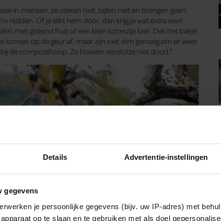
sse in mensen, ze steken niet, bijten niet en brengen geen
 ’m redden. Of je slikt hem door, dan krijg je wat extra eiwit
llen met gistend fruit of een klein scheutje bier. Dek het bakje
egjes komen op de geur af, maar zijn niet slim genoeg om er weer
ie bij de composthoop. Ze hoeven tenslotte niet dood.”
Details
Advertentie-instellingen
w gegevens
erwerken je persoonlijke gegevens (bijv. uw IP-adres) met behul
apparaat op te slaan en te gebruiken met als doel gepersonalise