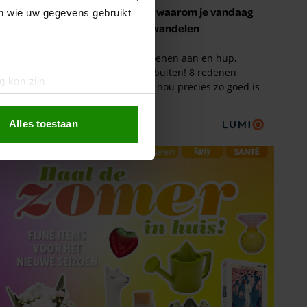
en wie uw gegevens gebruikt
g kan zijn
erprinting)
t
detailgedeelte
in. U kunt uw
Alles toestaan
 media te bieden en om ons
ze partners voor social
nformatie die u aan ze heeft
oord met onze cookies als u