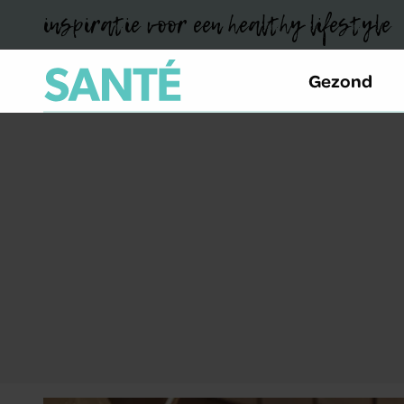
inspiratie voor een healthy lifestyle
Gezond