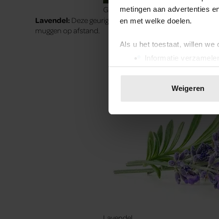
Geraniums
metingen aan advertenties en
Lavendel:
Deze geurige schoonheid trekt niet alleen ons
en met welke doelen.
muggen op afstand.
Als u het toestaat, willen we
Informatie verzamelen
Uw apparaat identific
Lees meer over hoe uw perso
Weigeren
toestemming op elk moment wi
We gebruiken cookies om cont
websiteverkeer te analyseren
media, adverteren en analys
verstrekt of die ze hebben v
onze website blijft gebruiken.
Lavendel