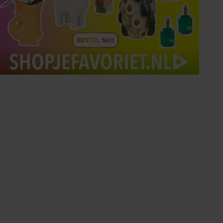
Tips om je lekker in je vel
te voelen
Met de Santé nieuwsbrief ontvang je elke
week tips om je energiek, ontspannen en in
balans te voelen.