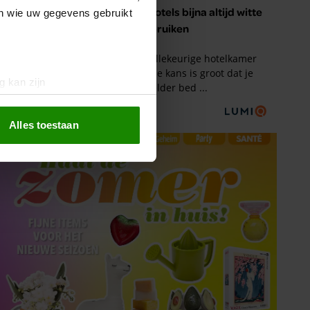
en wie uw gegevens gebruikt
g kan zijn
erprinting)
t
detailgedeelte
in. U kunt uw
Alles toestaan
 media te bieden en om ons
ze partners voor social
nformatie die u aan ze heeft
oord met onze cookies als u