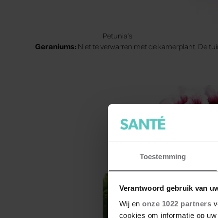
Petunia’s
Geraniums:
Niet te verwarren met de kamerplant. De tui
Toestemming
Verantwoord gebruik van u
Wij en
onze 1022 partners
v
cookies om informatie op uw 