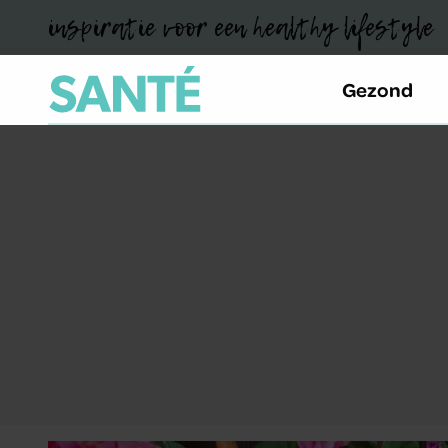
inspiratie voor een healthy lifestyle
Gezond