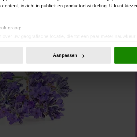
 content, inzicht in publiek en productontwikkeling. U kunt kiez
 aan, maar ook bijen en vlinders. En bonus: lavendel houdt
 ook graag:
 over uw geografische locatie, die tot een paar meter nauwkeuri
eren door het actief te scannen op specifieke eigenschappen (fing
onlijke gegevens worden verwerkt en stel uw voorkeuren in he
Aanpassen
jzigen of intrekken in de Cookieverklaring.
ent en advertenties te personaliseren, om functies voor social
. Ook delen we informatie over uw gebruik van onze site met on
e. Deze partners kunnen deze gegevens combineren met andere i
erzameld op basis van uw gebruik van hun services. U gaat akk