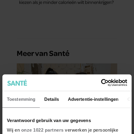
kiezen als je minder calorieën wilt binnenkrijgen?
Meer van Santé
Toestemming
Details
Advertentie-instellingen
Ov
Verantwoord gebruik van uw gegevens
Hoe ongezond zijn ijsjes?
Wij en
onze 1022 partners
verwerken je persoonlijke