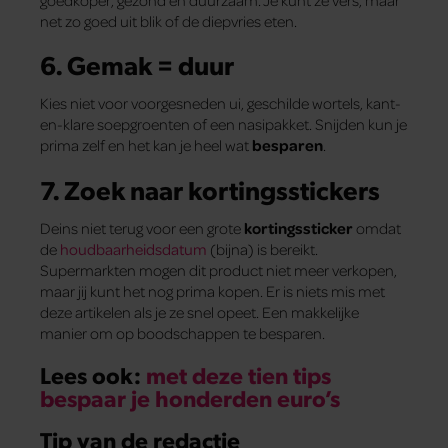
goedkoper, gezond en duurzaam. Je kunt ze vers, maar
net zo goed uit blik of de diepvries eten.
6. Gemak = duur
Kies niet voor voorgesneden ui, geschilde wortels, kant-
en-klare soepgroenten of een nasipakket. Snijden kun je
prima zelf en het kan je heel wat
besparen
.
7. Zoek naar kortingsstickers
Deins niet terug voor een grote
kortingssticker
omdat
de
houdbaarheidsdatum
(bijna) is bereikt.
Supermarkten mogen dit product niet meer verkopen,
maar jij kunt het nog prima kopen. Er is niets mis met
deze artikelen als je ze snel opeet. Een makkelijke
manier om op boodschappen te besparen.
Lees ook:
met deze tien tips
bespaar je honderden euro’s
Tip van de redactie