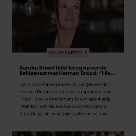
BEAUTY & LIFESTYLE
Xandra Brood blikt terug op eerste
liefdesnest met Herman Brood: “Hier
is Lola geboren”
Het is deze zomer precies 25 jaar geleden dat
Herman Brood overleed na zijn sprong van het
Hilton Hotel in Amsterdam. In een openhartig
interview met Nieuwe Revu wandelt Xandra
Brood langs de belangrijkste plekken uit hun
gezamenlijke verleden. Vooral de woning aan de
Lange Leidsedwarsstraat roept een stortvloed
aan herinneringen op. Daar begon hun leven