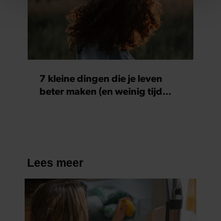
We gebruiken cookies om content en advertenties te
personaliseren, om functies voor social media te bieden
en om ons websiteverkeer te analyseren. Ook delen we
informatie over uw gebruik van onze site met onze
partners voor social media, adverteren en analyse. Deze
partners kunnen deze gegevens combineren met andere
informatie die u aan ze heeft verstrekt of die ze hebben
7 kleine dingen die je leven
verzameld op basis van uw gebruik van hun services. U
beter maken (en weinig tijd
gaat akkoord met onze cookies als u onze website blijft
kosten)
gebruiken.