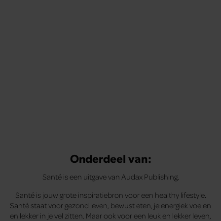
Met de Santé nieuwsbrief ontvang je elke week
tips om je energiek, ontspannen en in balans
te voelen.
Onderdeel van:
Santé is een uitgave van Audax Publishing.
Santé is jouw grote inspiratiebron voor een healthy lifestyle.
Santé staat voor gezond leven, bewust eten, je energiek voelen
en lekker in je vel zitten. Maar ook voor een leuk en lekker leven,