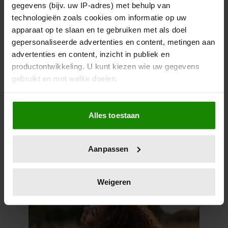
gegevens (bijv. uw IP-adres) met behulp van
technologieën zoals cookies om informatie op uw
apparaat op te slaan en te gebruiken met als doel
gepersonaliseerde advertenties en content, metingen aan
advertenties en content, inzicht in publiek en
productontwikkeling. U kunt kiezen wie uw gegevens
gebruikt en met welke doelen.
Als u het toestaat, willen we ook graag:
Alles toestaan
Informatie verzamelen over uw geografische
locatie, die tot een paar meter nauwkeurig kan zijn
Uw apparaat identificeren door het actief te
Wat als je stiekem verliefd op
Aanpassen
scannen op specifieke eigenschappen (fingerprinting)
een ander bent?
Lees meer over hoe uw persoonlijke gegevens worden
verwerkt en stel uw voorkeuren in het
detailgedeelte
in.
Weigeren
U kunt uw toestemming op elk moment wijzigen of
intrekken in de Cookieverklaring.