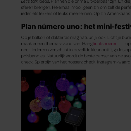
Let’s talk ideas
. Plannen die prima uitvoerbaar zijn. En d
sferen brengen. Helemaal mooi: geen zin om zelf de perf
ieder iets lekkers of leuks meenemen. Op z’n Amerikaans d
Plan número uno: het mini-festiv
Op je balkon of dakterras mag natuurlijk ook. Licht je bure
maak er een thema-avond van. Hang
lichtsnoeren
op.
neer. Iedereen verschijnt in dezelfde kleur outfit, ga los
polsbandjes. Natuurlijk wordt de beste danser van de av
check. Spierpijn van het hossen: check. Instagram-waardig