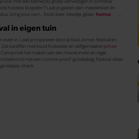
ie je ook met een kleine(re) groep aanwezigen in zomerse
ecte
hostess
te spelen? Laat je gasten dan meedenken én
us, bring your own… food, beer, kleedje, gitaar,
humus
…
al in eigen tuin
n even in. Laat je inspireren door je favo zomer-festival en
 Zet karaffen met koud fruitwater en zelfgemaakte
ijsthee
 op Canva met het maken van een mooie invite en regel
ond beloond met een corona-proof-goodiebag. Festival vibes:
e kiekjes: check.