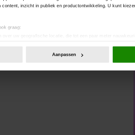
houd je overzicht en betaal je je niet blauw aan boodschappen
 content, inzicht in publiek en productontwikkeling. U kunt kiez
oren’. Leuk om te zien hoe smaken kunnen verschillen! En psst:
. Of die nieuwe buren. Je reputatie kan daarna niet meer stuk.
 ook graag:
 over uw geografische locatie, die tot een paar meter nauwkeuri
eren door het actief te scannen op specifieke eigenschappen (fing
onlijke gegevens worden verwerkt en stel uw voorkeuren in he
Aanpassen
jzigen of intrekken in de Cookieverklaring.
ent en advertenties te personaliseren, om functies voor social
. Ook delen we informatie over uw gebruik van onze site met on
e. Deze partners kunnen deze gegevens combineren met andere i
erzameld op basis van uw gebruik van hun services. U gaat akk