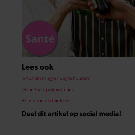
Lees ook
‘
8 tips om muggen weg te houden
‘
De perfecte picknickmand
5 tips voor een tuinfeest
Deel dit artikel op social media!