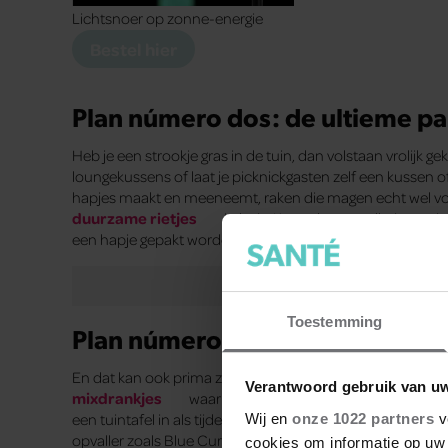
Lichtsnoer op zonne-energie
Bestel hier
Plan número dos: de ultieme pa
Heb je een strookje gras in de tuin, dan volstaan vrolijk g
loungekussens of laat je picknickgasten zelf een kussen o
hapjes maakt en meeneemt, raken die magen echt wel voldoe
duurzame rietjes
in huis. Koppel een spelletje aan 
een hapje gepakt worden. Vraag verkeerd beantwoord? Dan bl
Toestemming
Plan número tres: de cocktail-p
En dat kan ook prima zonder alcohol, voor wie dat liever 
Verantwoord gebruik van u
mixdrankjes
waar je niet meteen ‘losjes in de omgang’
een tuintafel in als tijdelijke bar. Haal een paar onmisbare
Wij en
onze 1022 partners
v
opvaller zoals Blue Curaçao of een goede tequila) en be
cookies om informatie op uw 