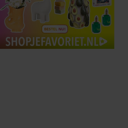
Tips om je lekker in je vel
te voelen
Met de Santé nieuwsbrief ontvang je elke
week tips om je energiek, ontspannen en in
balans te voelen.