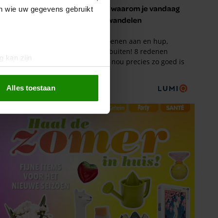
en wie uw gegevens gebruikt
g kan zijn
erprinting)
t
detailgedeelte
in. U kunt uw
Alles toestaan
 media te bieden en om ons
ze partners voor social
nformatie die u aan ze heeft
oord met onze cookies als u