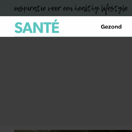
inspiratie voor een healthy lifestyle
Gezond