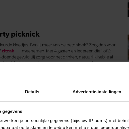
rty picknick
ekleurde kleedjes. Ben jij meer van de betonlook? Zorg dan voor
f
zitzak
meenemen. Met 4 gasten en iedereen die 1 of 2
nde gevuld. Jij zorgt voor het drinken, natuurlijk heb je al
je picknick. Als iemand een vraag goed beantwoordt, mag er
ijft al het lekkers liggen waar het ligt.
Details
Advertentie-instellingen
roeverij
heeft. De zomer leent zich immers goed voor heerlijke
w gegevens
 van wordt. Maar voor de drinkers gaat het als volgt. Richt
 basics in huis (rum, munt, grenadine, citrusfruit en een
erwerken je persoonlijke gegevens (bijv. uw IP-adres) met behul
kwaam jezelf in het maken van maximaal 3 verschillende
apparaat op te slaan en te gebruiken met als doel gepersonalise