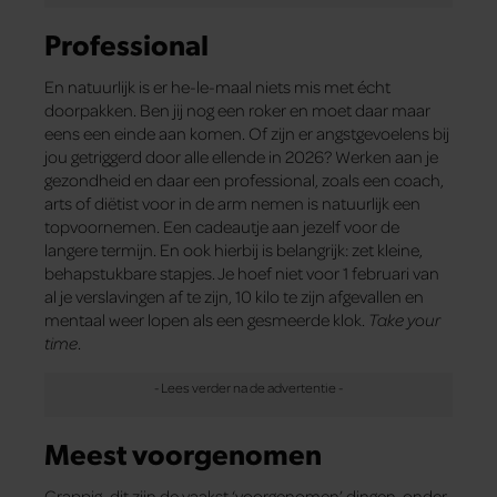
Professional
En natuurlijk is er he-le-maal niets mis met écht
doorpakken. Ben jij nog een roker en moet daar maar
eens een einde aan komen. Of zijn er angstgevoelens bij
jou getriggerd door alle ellende in 2026? Werken aan je
gezondheid en daar een professional, zoals een coach,
arts of diëtist voor in de arm nemen is natuurlijk een
topvoornemen. Een cadeautje aan jezelf voor de
langere termijn. En ook hierbij is belangrijk: zet kleine,
behapstukbare stapjes. Je hoef niet voor 1 februari van
al je verslavingen af te zijn, 10 kilo te zijn afgevallen en
mentaal weer lopen als een gesmeerde klok.
Take your
time
.
Meest voorgenomen
Grappig, dit zijn de vaakst ‘voorgenomen’ dingen, onder