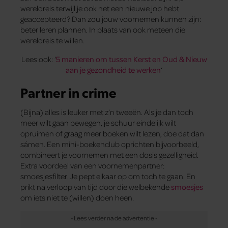
wereldreis terwijl je ook net een nieuwe job hebt
geaccepteerd? Dan zou jouw voornemen kunnen zijn:
beter leren plannen. In plaats van ook meteen die
wereldreis te willen.
Lees ook: ‘
5 manieren om tussen Kerst en Oud & Nieuw
aan je gezondheid te werken
‘
Partner in crime
(Bijna) alles is leuker met z’n tweeën. Als je dan toch
meer wilt gaan bewegen, je schuur eindelijk wilt
opruimen of graag meer boeken wilt lezen, doe dat dan
sámen. Een mini-boekenclub oprichten bijvoorbeeld,
combineert je voornemen met een dosis gezelligheid.
Extra voordeel van een voornemenpartner:
smoesjesfilter. Je pept elkaar op om toch te gaan. En
prikt na verloop van tijd door die welbekende
smoesjes
om iets niet te (willen) doen heen.