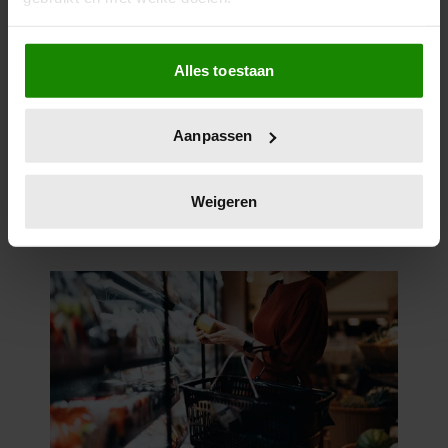
Als u het toestaat, willen we ook graag:
Alles toestaan
Informatie verzamelen over uw geografische
locatie, die tot een paar meter nauwkeurig kan zijn
Uw apparaat identificeren door het actief te
Aanpassen
scannen op specifieke eigenschappen (fingerprinting)
Lees meer over hoe uw persoonlijke gegevens worden
verwerkt en stel uw voorkeuren in het
detailgedeelte
in.
Weigeren
U kunt uw toestemming op elk moment wijzigen of
intrekken in de Cookieverklaring.
We gebruiken cookies om content en advertenties te
personaliseren, om functies voor social media te bieden
en om ons websiteverkeer te analyseren. Ook delen we
informatie over uw gebruik van onze site met onze
partners voor social media, adverteren en analyse. Deze
partners kunnen deze gegevens combineren met andere
informatie die u aan ze heeft verstrekt of die ze hebben