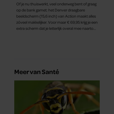
binge-watchers
Of je nu thuiswerkt, veel onderweg bent of graag
op de bank gamet: het Denver draagbare
beeldscherm (15,6 inch) van Action maakt alles
zóveel makkelijker. Voor maar € 69,95 krijg je een
extra scherm dat je letterlijk overal mee naartoe
kunt nemen… en dat is in tijden van hybride
werken echt geen overbodige luxe.
Meer van Santé