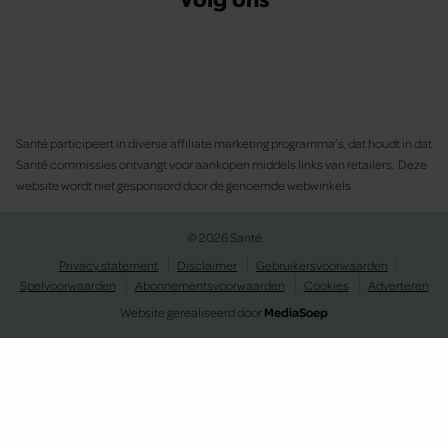
Santé participeert in diverse affiliate marketing programma’s, dat houdt in dat
Santé commissies ontvangt voor aankopen middels links van retailers. Deze
website wordt niet gesponsord door de genoemde webwinkels.
© 2026 Santé
Privacy statement
Disclaimer
Gebruikersvoorwaarden
Spelvoorwaarden
Abonnementsvoorwaarden
Cookies
Adverteren
Website gerealiseerd door
MediaSoep