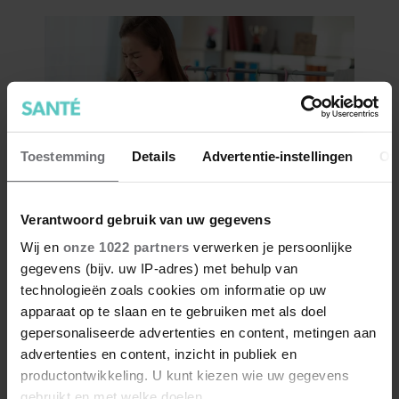
Toestemming
Details
Advertentie-instellingen
Ov
Verantwoord gebruik van uw gegevens
Wij en
onze 1022 partners
verwerken je persoonlijke
gegevens (bijv. uw IP-adres) met behulp van
technologieën zoals cookies om informatie op uw
apparaat op te slaan en te gebruiken met als doel
gepersonaliseerde advertenties en content, metingen aan
advertenties en content, inzicht in publiek en
productontwikkeling. U kunt kiezen wie uw gegevens
gebruikt en met welke doelen.