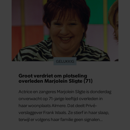
GELUKKIG
Groot verdriet om plotseling
overleden Marjolein Sligte (71)
Actrice en zangeres Marjolein Sligte is donderdag
onverwacht op 71-jarige leeftijd overleden in
haar woonplaats Almere. Dat deelt Privé-
verslaggever Frank Waals. Ze stierf in haar slaap,
terwijl er volgens haar familie geen signalen
waren dat haar gezondheid achteruitging.