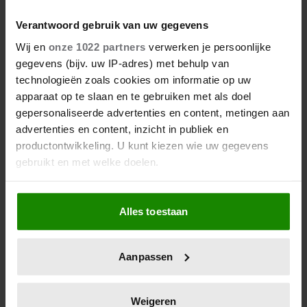
7 kleine dingen die je leven
Verantwoord gebruik van uw gegevens
beter maken (en weinig tijd
Wij en
onze 1022 partners
verwerken je persoonlijke
kosten)
gegevens (bijv. uw IP-adres) met behulp van
technologieën zoals cookies om informatie op uw
apparaat op te slaan en te gebruiken met als doel
gepersonaliseerde advertenties en content, metingen aan
advertenties en content, inzicht in publiek en
productontwikkeling. U kunt kiezen wie uw gegevens
gebruikt en met welke doelen.
Als u het toestaat, willen we ook graag:
Alles toestaan
Informatie verzamelen over uw geografische
locatie, die tot een paar meter nauwkeurig kan zijn
Dit is wat slecht slapen écht met
Uw apparaat identificeren door het actief te
Aanpassen
je doet
scannen op specifieke eigenschappen (fingerprinting)
Lees meer over hoe uw persoonlijke gegevens worden
verwerkt en stel uw voorkeuren in het
detailgedeelte
in.
Weigeren