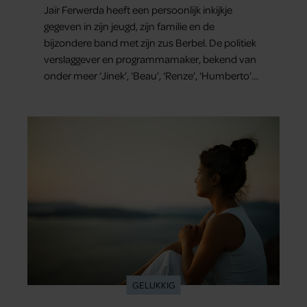
Jaïr Ferwerda heeft een persoonlijk inkijkje
gegeven in zijn jeugd, zijn familie en de
bijzondere band met zijn zus Berbel. De politiek
verslaggever en programmamaker, bekend van
onder meer ‘Jinek’, ‘Beau’, ‘Renze’, ‘Humberto’
en ‘RTL Tonight’, vertelt dat juist zijn opvoeding
de basis vormde voor zijn carrière. Nog altijd kan
hij voor advies bij zijn zus terecht.
GELUKKIG