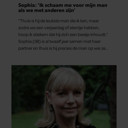
Sophia: ‘Ik schaam me voor mijn man
als we met anderen zijn’
“Thuis is hij de leukste man die ik ken, maar
zodra we een verjaardag of etentje hebben,
hoop ik stiekem dat hij zich een beetje inhoudt.”
Sophia (38) is al twaalf jaar samen met haar
partner en thuis is hij precies de man op wie ze
verliefd werd: lief, zorgzaam en grappig. Toch
merkt ze dat ze zich steeds vaker schaamt zodra
ze samen onder de mensen zijn.