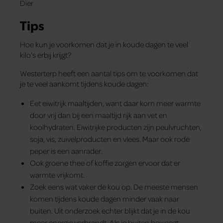
Tips
Hoe kun je voorkomen dat je in koude dagen te veel
kilo’s erbij krijgt?
Westerterp heeft een aantal tips om te voorkomen dat
je te veel aankomt tijdens koude dagen:
Eet eiwitrijk maaltijden, want daar kom meer warmte
door vrij dan bij een maaltijd rijk aan vet en
koolhydraten. Eiwitrijke producten zijn peulvruchten,
soja, vis, zuivelproducten en vlees. Maar ook rode
peper is een aanrader.
Ook groene thee of koffie zorgen ervoor dat er
warmte vrijkomt.
Zoek eens wat vaker de kou op. De meeste mensen
komen tijdens koude dagen minder vaak naar
buiten. Uit onderzoek echter blijkt dat je in de kou
meer energie verbrandt. Als je buiten beweegt,