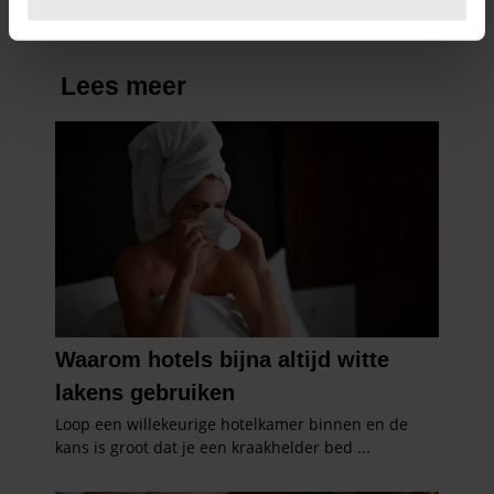
U kunt uw toestemming op elk moment wijzigen of
intrekken in de Cookieverklaring.
We gebruiken cookies om content en advertenties te
personaliseren, om functies voor social media te bieden
en om ons websiteverkeer te analyseren. Ook delen we
informatie over uw gebruik van onze site met onze
partners voor social media, adverteren en analyse. Deze
partners kunnen deze gegevens combineren met andere
informatie die u aan ze heeft verstrekt of die ze hebben
verzameld op basis van uw gebruik van hun services. U
gaat akkoord met onze cookies als u onze website blijft
gebruiken.