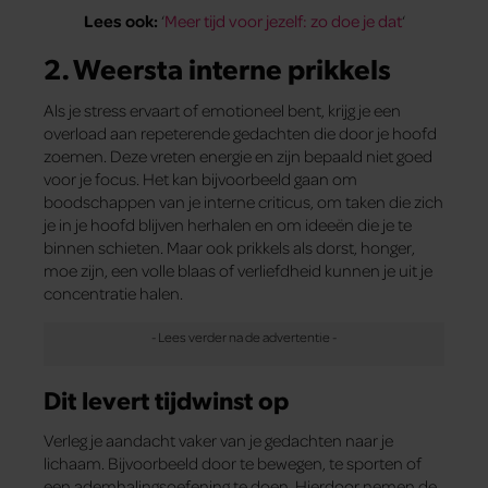
Lees ook:
‘
Meer tijd voor jezelf: zo doe je dat
‘
2. Weersta interne prikkels
Als je stress ervaart of emotioneel bent, krijg je een
overload aan repeterende gedachten die door je hoofd
zoemen. Deze vreten energie en zijn bepaald niet goed
voor je focus. Het kan bijvoorbeeld gaan om
boodschappen van je interne criticus, om taken die zich
je in je hoofd blijven herhalen en om ideeën die je te
binnen schieten. Maar ook prikkels als dorst, honger,
moe zijn, een volle blaas of verliefdheid kunnen je uit je
concentratie halen.
Dit levert tijdwinst op
Verleg je aandacht vaker van je gedachten naar je
lichaam. Bijvoorbeeld door te bewegen, te sporten of
een ademhalingsoefening te doen. Hierdoor nemen de