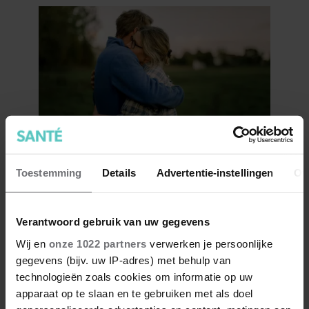
Wat als je stiekem verliefd op
Toestemming
Details
Advertentie-instellingen
Ov
een ander bent?
Verantwoord gebruik van uw gegevens
Wij en
onze 1022 partners
verwerken je persoonlijke
gegevens (bijv. uw IP-adres) met behulp van
technologieën zoals cookies om informatie op uw
apparaat op te slaan en te gebruiken met als doel