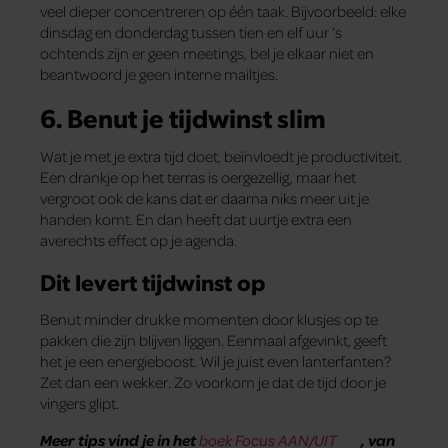
veel dieper concentreren op één taak. Bijvoorbeeld: elke
dinsdag en donderdag tussen tien en elf uur ’s
ochtends zijn er geen meetings, bel je elkaar niet en
beantwoord je geen interne mailtjes.
6. Benut je tijdwinst slim
Wat je met je extra tijd doet, beïnvloedt je productiviteit.
Een drankje op het terras is oergezellig, maar het
vergroot ook de kans dat er daarna niks meer uit je
handen komt. En dan heeft dat uurtje extra een
averechts effect op je agenda.
Dit levert tijdwinst op
Benut minder drukke momenten door klusjes op te
pakken die zijn blijven liggen. Eenmaal afgevinkt, geeft
het je een energieboost. Wil je juist even lanterfanten?
Zet dan een wekker. Zo voorkom je dat de tijd door je
vingers glipt.
Meer tips vind je in het
boek Focus AAN/UIT
, van