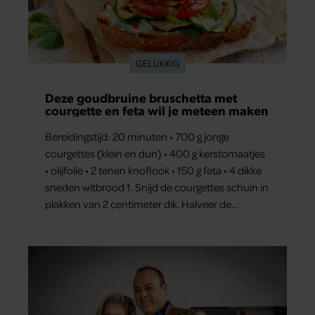
GELUKKIG
Deze goudbruine bruschetta met
courgette en feta wil je meteen maken
Bereidingstijd: 20 minuten • 700 g jonge
courgettes (klein en dun) • 400 g kerstomaatjes
• olijfolie • 2 tenen knoflook • 150 g feta • 4 dikke
sneden witbrood 1. Snijd de courgettes schuin in
plakken van 2 centimeter dik. Halveer de
tomaatjes. Pel en hak de knoflook. 2. Verhit een
scheut olie in…