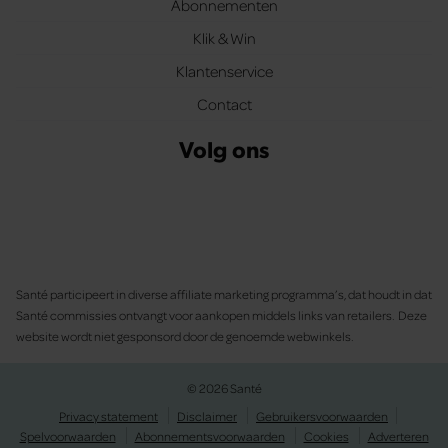
Abonnementen
Klik & Win
Klantenservice
Contact
Volg ons
Santé participeert in diverse affiliate marketing programma’s, dat houdt in dat
Santé commissies ontvangt voor aankopen middels links van retailers. Deze
website wordt niet gesponsord door de genoemde webwinkels.
© 2026 Santé
Privacy statement
Disclaimer
Gebruikersvoorwaarden
Spelvoorwaarden
Abonnementsvoorwaarden
Cookies
Adverteren