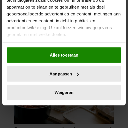
apparaat op te slaan en te gebruiken met als doel
gepersonaliseerde advertenties en content, metingen aan
advertenties en content, inzicht in publiek en
productontwikkeling. U kunt kiezen wie uw gegevens
gebruikt en met welke doelen.
Als u het toestaat, willen we ook graag:
Alles toestaan
Informatie verzamelen over uw geografische
locatie, die tot een paar meter nauwkeurig kan zijn
Uw apparaat identificeren door het actief te
Aanpassen
scannen op specifieke eigenschappen (fingerprinting)
Lees meer over hoe uw persoonlijke gegevens worden
verwerkt en stel uw voorkeuren in het
detailgedeelte
in.
Weigeren
U kunt uw toestemming op elk moment wijzigen of
intrekken in de Cookieverklaring.
We gebruiken cookies om content en advertenties te
personaliseren, om functies voor social media te bieden