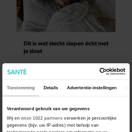
Dit is wat slecht slapen écht met
je doet
Toestemming
Details
Advertentie-instellingen
Ov
Verantwoord gebruik van uw gegevens
Wij en
onze 1022 partners
verwerken je persoonlijke
gegevens (bijv. uw IP-adres) met behulp van
technologieën zoals cookies om informatie op uw