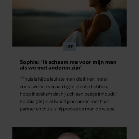
LIFE
Sophia: ‘Ik schaam me voor mijn man
als we met anderen zijn’
“Thuis is hij de leukste man die ik ken, maar
zodra we een verjaardag of etentje hebben,
hoop ik stiekem dat hij zich een beetje inhoudt.”
Sophia (38) is al twaalf jaar samen met haar
partner en thuis is hij precies de man op wie ze
verliefd werd: lief, zorgzaam en grappig. Toch
merkt ze dat ze zich steeds vaker schaamt zodra
ze samen onder de mensen zijn.