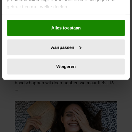
gebruikt en met welke doelen.
Als u het toestaat, willen we ook graag:
Alles toestaan
Informatie verzamelen over uw geografische
locatie, die tot een paar meter nauwkeurig kan zijn
Uw apparaat identificeren door het actief te
Aanpassen
scannen op specifieke eigenschappen (fingerprinting)
Lees meer over hoe uw persoonlijke gegevens worden
verwerkt en stel uw voorkeuren in het
detailgedeelte
in.
Weigeren
U kunt uw toestemming op elk moment wijzigen of
intrekken in de Cookieverklaring.
We gebruiken cookies om content en advertenties te
personaliseren, om functies voor social media te bieden
en om ons websiteverkeer te analyseren. Ook delen we
informatie over uw gebruik van onze site met onze
partners voor social media, adverteren en analyse. Deze
partners kunnen deze gegevens combineren met andere