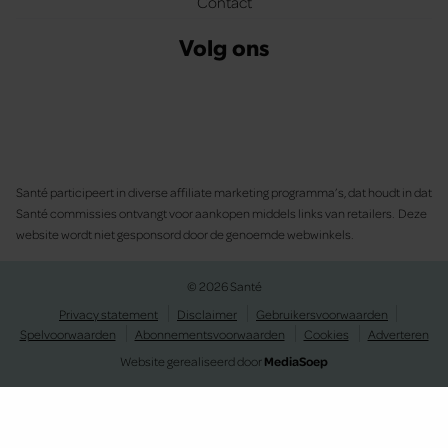
Contact
Volg ons
Santé participeert in diverse affiliate marketing programma’s, dat houdt in dat
Santé commissies ontvangt voor aankopen middels links van retailers. Deze
website wordt niet gesponsord door de genoemde webwinkels.
© 2026 Santé
Privacy statement
Disclaimer
Gebruikersvoorwaarden
Spelvoorwaarden
Abonnementsvoorwaarden
Cookies
Adverteren
Website gerealiseerd door
MediaSoep