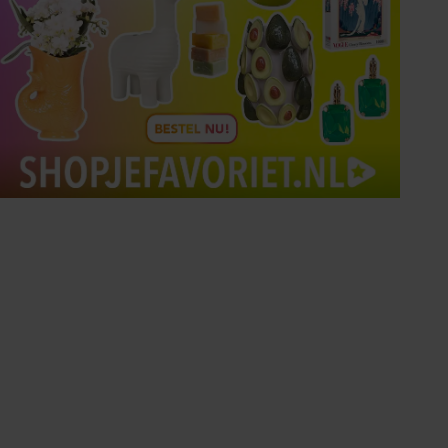
Tips om je lekker in je vel
te voelen
Met de Santé nieuwsbrief ontvang je elke
week tips om je energiek, ontspannen en in
balans te voelen.