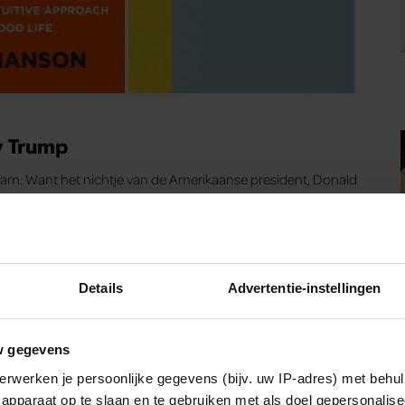
y Trump
wam. Want het nichtje van de Amerikaanse president, Donald
vindt haar oom de gevaarlijkste man op aarde en vertelt aan
t.
Details
Advertentie-instellingen
 F*ck – Mark Manson
w gegevens
erwerken je persoonlijke gegevens (bijv. uw IP-adres) met behul
ief te laten voelen, zodat je echt een beter en gelukkiger
apparaat op te slaan en te gebruiken met als doel gepersonalise