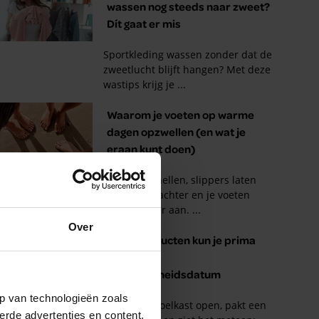
Over
p van technologieën zoals
erde advertenties en content,