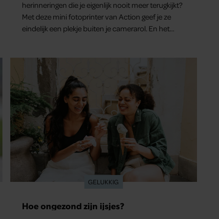
herinneringen die je eigenlijk nooit meer terugkijkt?
Met deze mini fotoprinter van Action geef je ze
eindelijk een plekje buiten je camerarol. En het
leuke: binnen één minuut heb je jouw foto al in
handen.
GELUKKIG
Hoe ongezond zijn ijsjes?