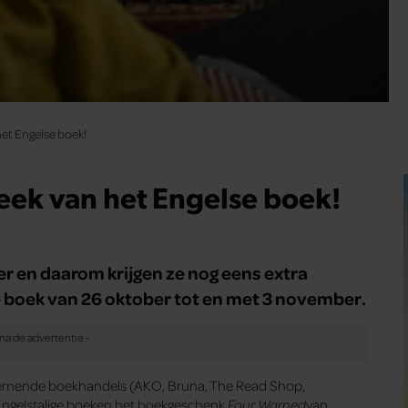
het Engelse boek!
eek van het Engelse boek!
 en daarom krijgen ze nog eens extra
 boek van 26 oktober tot en met 3 november.
eelnemende boekhandels (AKO, Bruna, The Read Shop,
Engelstalige boeken het boekgeschenk
Four Warned
van