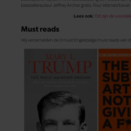
bestsellerauteur Jeffrey Archer gratis.
Four Warned
bevat 
Lees ook:
‘
Dit zijn de voorde
Must reads
Wij verzamelden de 3 must Engelstalige must reads van 