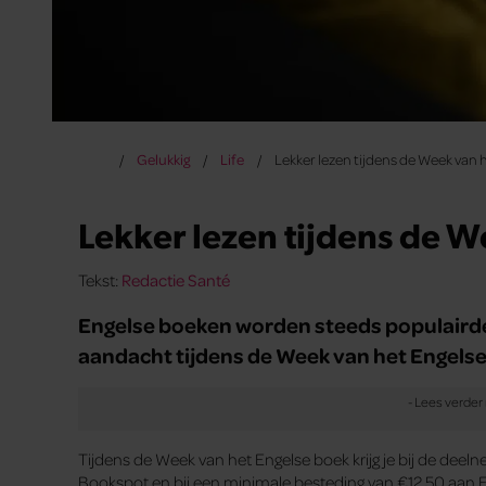
Gelukkig
Life
Lekker lezen tijdens de Week van 
Lekker lezen tijdens de W
Tekst:
Redactie Santé
Engelse boeken worden steeds populairder
aandacht tijdens de Week van het Engelse
Tijdens de Week van het Engelse boek krijg je bij de d
Bookspot en bij een minimale besteding van €12,50 aan 