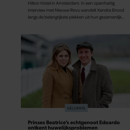
Hilton Hotel in Amsterdam. In een openhartig
interview met Nieuwe Revu wandelt Xandra Brood
langs de belangrijkste plekken uit hun gezamenlijke
verleden. Vooral de woning aan de Lange
Leidsedwarsstraat roept een stortvloed aan
herinneringen op. Daar begon hun leven samen
en werd dochter Lola geboren.
GELUKKIG
Prinses Beatrice’s echtgenoot Edoardo
ontkent huwelijksproblemen