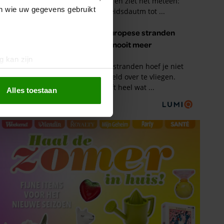
en wie uw gegevens gebruikt
g kan zijn
erprinting)
t
detailgedeelte
in. U kunt uw
Alles toestaan
 media te bieden en om ons
ze partners voor social
nformatie die u aan ze heeft
oord met onze cookies als u