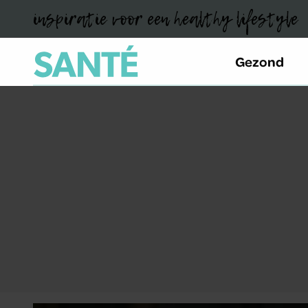
inspiratie voor een healthy lifestyle
Gezond