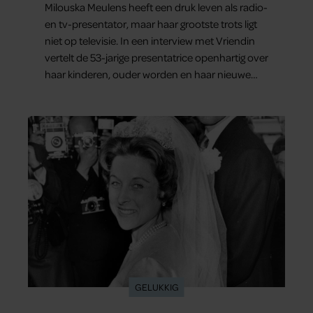
Milouska Meulens heeft een druk leven als radio-
en tv-presentator, maar haar grootste trots ligt
niet op televisie. In een interview met Vriendin
vertelt de 53-jarige presentatrice openhartig over
haar kinderen, ouder worden en haar nieuwe
kinderboek Chill. Ook blikt ze terug op haar jeugd
en deelt ze welke levenslessen haar vandaag de
dag het meest bezighouden.
GELUKKIG