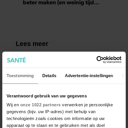
beter maken (en weinig tijd
kosten)
Toestemming
Details
Advertentie-instellingen
Ov
Verantwoord gebruik van uw gegevens
Wij en
onze 1022 partners
verwerken je persoonlijke
gegevens (bijv. uw IP-adres) met behulp van
technologieën zoals cookies om informatie op uw
apparaat op te slaan en te gebruiken met als doel