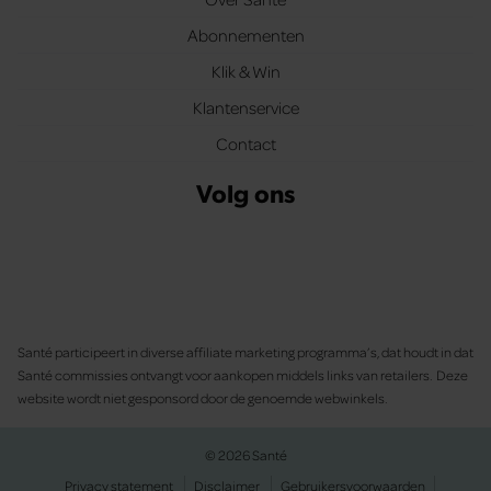
Abonnementen
Klik & Win
Klantenservice
Contact
Volg ons
Santé participeert in diverse affiliate marketing programma’s, dat houdt in dat
Santé commissies ontvangt voor aankopen middels links van retailers. Deze
website wordt niet gesponsord door de genoemde webwinkels.
© 2026 Santé
Privacy statement
Disclaimer
Gebruikersvoorwaarden