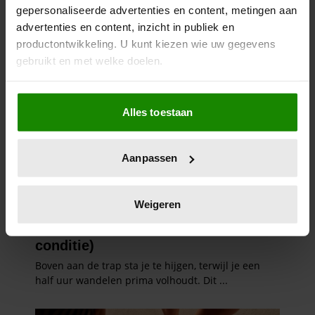
gepersonaliseerde advertenties en content, metingen aan
advertenties en content, inzicht in publiek en
productontwikkeling. U kunt kiezen wie uw gegevens
gebruikt en met welke doelen.
Als u het toestaat, willen we ook graag:
Alles toestaan
Informatie verzamelen over uw geografische
locatie, die tot een paar meter nauwkeurig kan zijn
Uw apparaat identificeren door het actief te
Aanpassen
scannen op specifieke eigenschappen (fingerprinting)
Lees meer over hoe uw persoonlijke gegevens worden
verwerkt en stel uw voorkeuren in het
detailgedeelte
in.
Weigeren
U kunt uw toestemming op elk moment wijzigen of
intrekken in de Cookieverklaring.
We gebruiken cookies om content en advertenties te
personaliseren, om functies voor social media te bieden
en om ons websiteverkeer te analyseren. Ook delen we