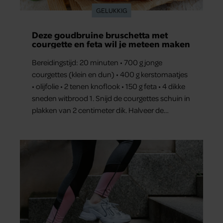
GELUKKIG
Deze goudbruine bruschetta met
courgette en feta wil je meteen maken
Bereidingstijd: 20 minuten • 700 g jonge
courgettes (klein en dun) • 400 g kerstomaatjes
• olijfolie • 2 tenen knoflook • 150 g feta • 4 dikke
sneden witbrood 1. Snijd de courgettes schuin in
plakken van 2 centimeter dik. Halveer de
tomaatjes. Pel en hak de knoflook. 2. Verhit een
scheut olie in…