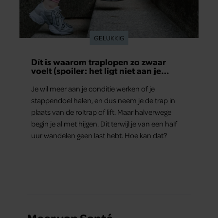
GELUKKIG
Dít is waarom traplopen zo zwaar
voelt (spoiler: het ligt niet aan je
conditie)
Je wil meer aan je conditie werken of je
stappendoel halen, en dus neem je de trap in
plaats van de roltrap of lift. Maar halverwege
begin je al met hijgen. Dit terwijl je van een half
uur wandelen geen last hebt. Hoe kan dat?
Meer van Santé