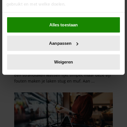
gebruikt en met welke doelen.
Als u het toestaat, willen we ook graag:
Alles toestaan
Informatie verzamelen over uw geografische
locatie, die tot een paar meter nauwkeurig kan zijn
Uw apparaat identificeren door het actief te
Aanpassen
scannen op specifieke eigenschappen (fingerprinting)
Lees meer over hoe uw persoonlijke gegevens worden
verwerkt en stel uw voorkeuren in het
detailgedeelte
in.
Weigeren
U kunt uw toestemming op elk moment wijzigen of
intrekken in de Cookieverklaring.
We gebruiken cookies om content en advertenties te
personaliseren, om functies voor social media te bieden
en om ons websiteverkeer te analyseren. Ook delen we
informatie over uw gebruik van onze site met onze
partners voor social media, adverteren en analyse. Deze
partners kunnen deze gegevens combineren met andere