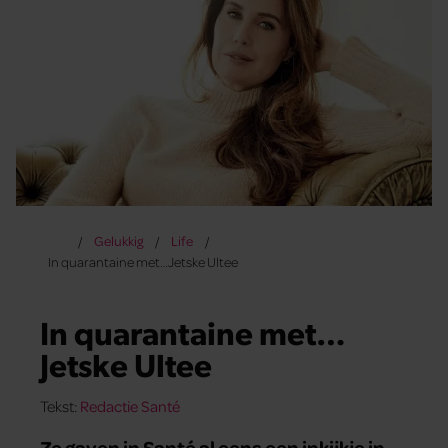
Gelukkig
Life
In quarantaine met…Jetske Ultee
In quarantaine met…
Jetske Ultee
Tekst:
Redactie Santé
Ze gaven in Santé al eens een inkijkje in