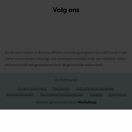
Volg ons
Santé participeert in diverse affiliate marketing programma’s, dat houdt in dat
Santé commissies ontvangt voor aankopen middels links van retailers. Deze
website wordt niet gesponsord door de genoemde webwinkels.
© 2026 Santé
Privacy statement
Disclaimer
Gebruikersvoorwaarden
Spelvoorwaarden
Abonnementsvoorwaarden
Cookies
Adverteren
Website gerealiseerd door
MediaSoep