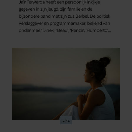
Jaïr Ferwerda heeft een persoonlijk inkijkje
gegeven in zijn jeugd, zijn familie en de
bijzondere band met zijn zus Berbel. De politiek
verslaggever en programmamaker, bekend van
onder meer ‘Jinek’, ‘Beau’, ‘Renze’, ‘Humberto’
en ‘RTL Tonight’, vertelt dat juist zijn opvoeding
de basis vormde voor zijn carrière. Nog altijd kan
hij voor advies bij zijn zus terecht.
LIFE