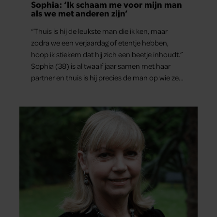
Sophia: ‘Ik schaam me voor mijn man
als we met anderen zijn’
“Thuis is hij de leukste man die ik ken, maar
zodra we een verjaardag of etentje hebben,
hoop ik stiekem dat hij zich een beetje inhoudt.”
Sophia (38) is al twaalf jaar samen met haar
partner en thuis is hij precies de man op wie ze
verliefd werd: lief, zorgzaam en grappig. Toch
merkt ze dat ze zich steeds vaker schaamt zodra
ze samen onder de mensen zijn.