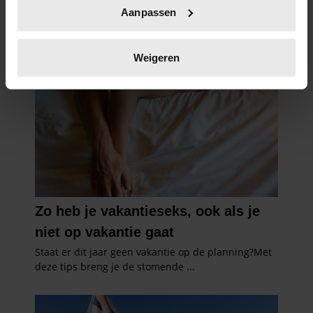
Uw apparaat identificeren door het actief te
Aanpassen
scannen op specifieke eigenschappen (fingerprinting)
Lees meer over hoe uw persoonlijke gegevens worden
verwerkt en stel uw voorkeuren in het
detailgedeelte
in.
Weigeren
U kunt uw toestemming op elk moment wijzigen of
intrekken in de Cookieverklaring.
We gebruiken cookies om content en advertenties te
personaliseren, om functies voor social media te bieden
en om ons websiteverkeer te analyseren. Ook delen we
informatie over uw gebruik van onze site met onze
partners voor social media, adverteren en analyse. Deze
partners kunnen deze gegevens combineren met andere
informatie die u aan ze heeft verstrekt of die ze hebben
verzameld op basis van uw gebruik van hun services. U
gaat akkoord met onze cookies als u onze website blijft
gebruiken.