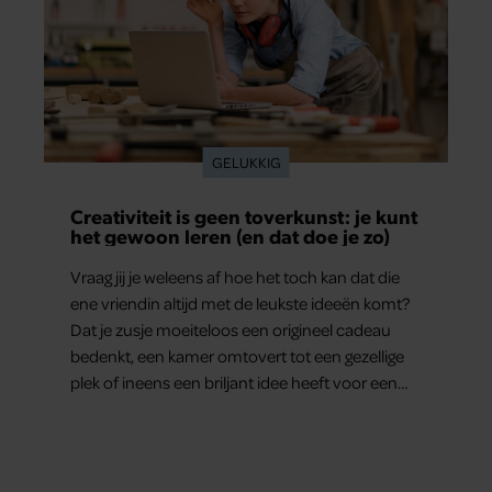
GELUKKIG
Creativiteit is geen toverkunst: je kunt
het gewoon leren (en dat doe je zo)
Vraag jij je weleens af hoe het toch kan dat die
ene vriendin altijd met de leukste ideeën komt?
Dat je zusje moeiteloos een origineel cadeau
bedenkt, een kamer omtovert tot een gezellige
plek of ineens een briljant idee heeft voor een
feestje? Of dat je buurman van een oude
plantenpot een hippe lamp weet te maken,
terwijl jij om de haverklap naar je sleutels loopt te
zoeken.