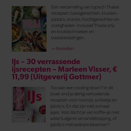
Een verzameling van typisch Thaise
recepten: basisgerechten, kruiden­
pasta’s, snacks, hoofdgerechten en
­zoetigheden. Inclusief Thaise snij-
en kooktechnieken en
basisbereidingen.
>> Bestellen
IJs – 30 verrassende
ijsrecepten – Marleen Visser, €
11,99 (Uitgeverij Gottmer)
Toe aan een cooling down? In dit
boek vind je dertig verkoelende
recepten voor roomijs, sorbetijs en
ijslolly’s. En dat zijn niet zomaar
ijsjes. Wat dacht je van koffie-ijs met
witte fudge en amandeltopping, of
ijslolly’s met eetbare bloemen?