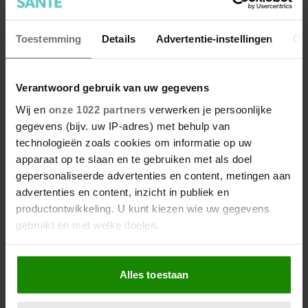
Toestemming
Details
Advertentie-instellingen
Ov
Verantwoord gebruik van uw gegevens
Wij en
onze 1022 partners
verwerken je persoonlijke
gegevens (bijv. uw IP-adres) met behulp van
technologieën zoals cookies om informatie op uw
apparaat op te slaan en te gebruiken met als doel
gepersonaliseerde advertenties en content, metingen aan
advertenties en content, inzicht in publiek en
productontwikkeling. U kunt kiezen wie uw gegevens
gebruikt en met welke doelen.
Als u het toestaat, willen we ook graag:
Alles toestaan
Informatie verzamelen over uw geografische
locatie, die tot een paar meter nauwkeurig kan zijn