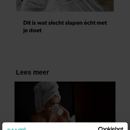
Dit is wat slecht slapen écht met
je doet