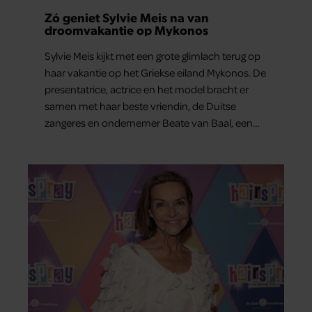
Zó geniet Sylvie Meis na van
droomvakantie op Mykonos
Sylvie Meis kijkt met een grote glimlach terug op
haar vakantie op het Griekse eiland Mykonos. De
presentatrice, actrice en het model bracht er
samen met haar beste vriendin, de Duitse
zangeres en ondernemer Beate van Baal, een
week door. Op sociale media deelt Sylvie Meis
prachtige foto’s van de zonovergoten
bestemming én vertelt ze hoe bijzonder de reis
voor haar is geweest.