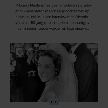
Milouska Meulens heeft een druk leven als radio-
en tv-presentator, maar haar grootste trots ligt
niet op televisie. In een interview met Vriendin
vertelt de 53-jarige presentatrice openhartig over
haar kinderen, ouder worden en haar nieuwe
kinderboek Chill. Ook blikt ze terug op haar jeugd
en deelt ze welke levenslessen haar vandaag de
dag het meest bezighouden.
LIFE