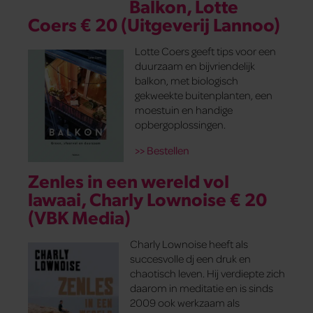
Balkon, Lotte
Coers € 20 (Uitgeverij Lannoo)
Lotte Coers geeft tips voor een
duurzaam en bijvriendelijk
balkon, met biologisch
gekweekte buitenplanten, een
moestuin en handige
opbergoplossingen.
>> Bestellen
Zenles in een wereld vol
lawaai, Charly Lownoise € 20
(VBK Media)
Charly Lownoise heeft als
succesvolle dj een druk en
chaotisch leven. Hij verdiepte zich
daarom in meditatie en is sinds
2009 ook werkzaam als