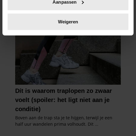
Aanpassen
scannen op specifieke eigenschappen (fingerprinting)
Lees meer over hoe uw persoonlijke gegevens worden
verwerkt en stel uw voorkeuren in het
detailgedeelte
in.
Weigeren
U kunt uw toestemming op elk moment wijzigen of
intrekken in de Cookieverklaring.
We gebruiken cookies om content en advertenties te
personaliseren, om functies voor social media te bieden
en om ons websiteverkeer te analyseren. Ook delen we
informatie over uw gebruik van onze site met onze
partners voor social media, adverteren en analyse. Deze
partners kunnen deze gegevens combineren met andere
informatie die u aan ze heeft verstrekt of die ze hebben
verzameld op basis van uw gebruik van hun services. U
gaat akkoord met onze cookies als u onze website blijft
gebruiken.