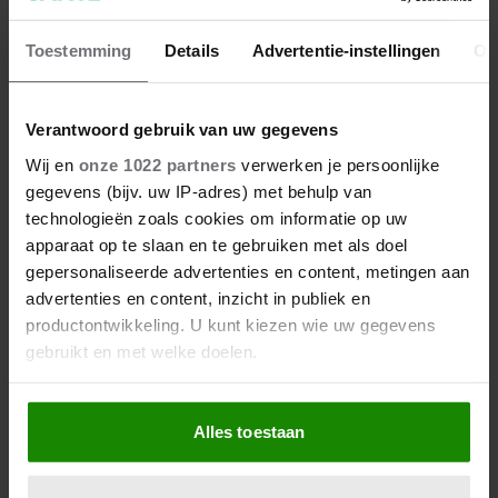
beter maken (en weinig tijd
kosten)
Toestemming
Details
Advertentie-instellingen
Ov
Verantwoord gebruik van uw gegevens
Wij en
onze 1022 partners
verwerken je persoonlijke
gegevens (bijv. uw IP-adres) met behulp van
technologieën zoals cookies om informatie op uw
apparaat op te slaan en te gebruiken met als doel
gepersonaliseerde advertenties en content, metingen aan
advertenties en content, inzicht in publiek en
productontwikkeling. U kunt kiezen wie uw gegevens
gebruikt en met welke doelen.
Als u het toestaat, willen we ook graag:
Alles toestaan
Informatie verzamelen over uw geografische
locatie, die tot een paar meter nauwkeurig kan zijn
Uw apparaat identificeren door het actief te