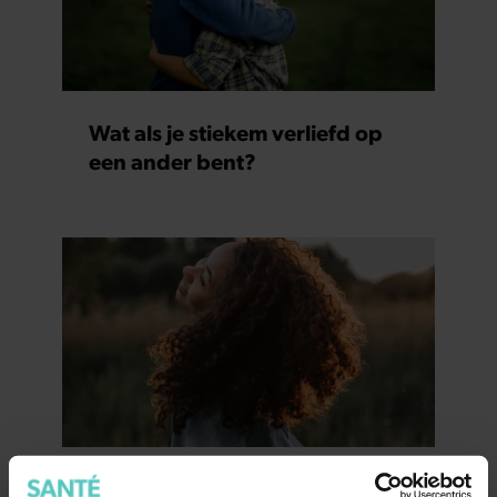
Wat als je stiekem verliefd op
een ander bent?
7 kleine dingen die je leven