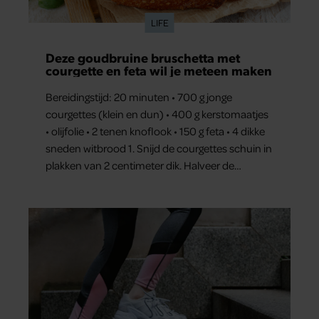
LIFE
Deze goudbruine bruschetta met
courgette en feta wil je meteen maken
Bereidingstijd: 20 minuten • 700 g jonge
courgettes (klein en dun) • 400 g kerstomaatjes
• olijfolie • 2 tenen knoflook • 150 g feta • 4 dikke
sneden witbrood 1. Snijd de courgettes schuin in
plakken van 2 centimeter dik. Halveer de
tomaatjes. Pel en hak de knoflook. 2. Verhit een
scheut olie in…